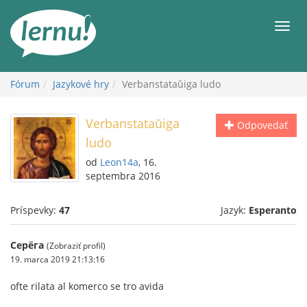
Späť
na
Men
obsah
Fórum
Jazykové hry
Verbanstataŭiga ludo
Verbanstataŭiga
Odpovedať
ludo
od
Leon14a
, 16.
septembra 2016
Príspevky:
47
Jazyk:
Esperanto
Серёга
(Zobraziť profil)
19. marca 2019 21:13:16
ofte rilata al komerco se tro avida