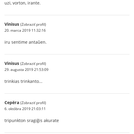
uzi, vorton, irante.
Vinisus
(Zobraziť profil)
20. marca 2019 11:32:16
iru sentime antaŭen.
Vinisus
(Zobraziť profil)
29. augusta 2019 21:53:09
trinkias trinkanto...
Серёга
(Zobraziť profil)
6. októbra 2019 21:03:11
tripunkton sragiĝis akurate