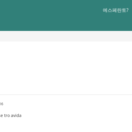
에스페란토?
o
16
se tro avida