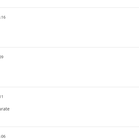
:16
09
11
urate
:06