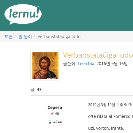
본
문
으
로
토론
말 놀이
Verbanstataŭiga ludo
Verbanstataŭiga lud
글쓴이:
Leon14a
, 2016년 9월 16일
글:
47
2019년 3월 19일 오후 9:13:
Серёга
46
ofte rilata al komerco 
글: 4244
uzi, vorton, irante.