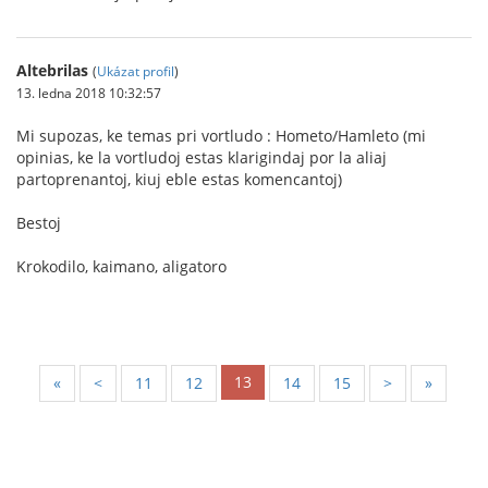
Altebrilas
(
Ukázat profil
)
13. ledna 2018 10:32:57
Mi supozas, ke temas pri vortludo : Hometo/Hamleto (mi
opinias, ke la vortludoj estas klarigindaj por la aliaj
partoprenantoj, kiuj eble estas komencantoj)
Bestoj
Krokodilo, kaimano, aligatoro
13
«
<
11
12
14
15
>
»