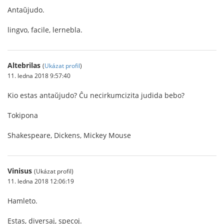
Antaŭjudo.
lingvo, facile, lernebla.
Altebrilas
(
Ukázat profil
)
11. ledna 2018 9:57:40
Kio estas antaŭjudo? Ĉu necirkumcizita judida bebo?
Tokipona
Shakespeare, Dickens, Mickey Mouse
Vinisus
(Ukázat profil)
11. ledna 2018 12:06:19
Hamleto.
Estas, diversaj, specoj.