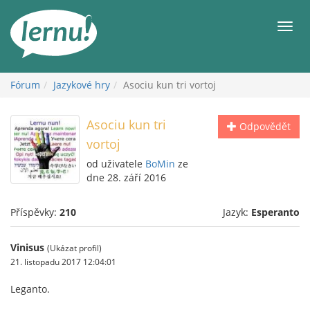
Přejít
k
Men
obsahu
Fórum
Jazykové hry
Asociu kun tri vortoj
Asociu kun tri
Odpovědět
vortoj
od uživatele
BoMin
ze
dne 28. září 2016
Příspěvky:
210
Jazyk:
Esperanto
Vinisus
(Ukázat profil)
21. listopadu 2017 12:04:01
Leganto.