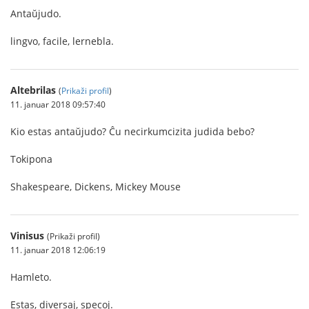
Antaŭjudo.
lingvo, facile, lernebla.
Altebrilas
(
Prikaži profil
)
11. januar 2018 09:57:40
Kio estas antaŭjudo? Ĉu necirkumcizita judida bebo?
Tokipona
Shakespeare, Dickens, Mickey Mouse
Vinisus
(Prikaži profil)
11. januar 2018 12:06:19
Hamleto.
Estas, diversaj, specoj.