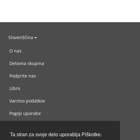
Slovenščina
O nas
Delovna skupina
Podprite nas
Libro
Varstvo podatkov
Pogoji uporabe
Navežite stik z nami
Ta stran za svoje delo uporablja Piškotke.