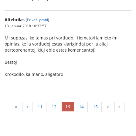
Altebrilas
(
Prikaži profil
)
13. januar 2018 10:32:57
Mi supozas, ke temas pri vortludo : Hometo/Hamleto (mi
opinias, ke la vortludoj estas klarigindaj por la aliaj
partoprenantoj, kiuj eble estas komencantoj)
Bestoj
Krokodilo, kaimano, aligatoro
13
«
<
11
12
14
15
>
»