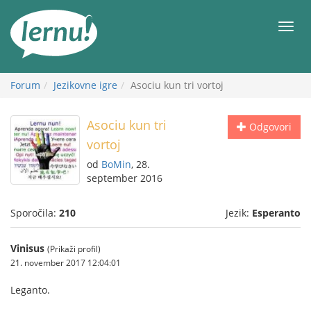
K
vsebini
Meni
Forum
Jezikovne igre
Asociu kun tri vortoj
Asociu kun tri
Odgovori
vortoj
od
BoMin
, 28.
september 2016
Sporočila:
210
Jezik:
Esperanto
Vinisus
(Prikaži profil)
21. november 2017 12:04:01
Leganto.