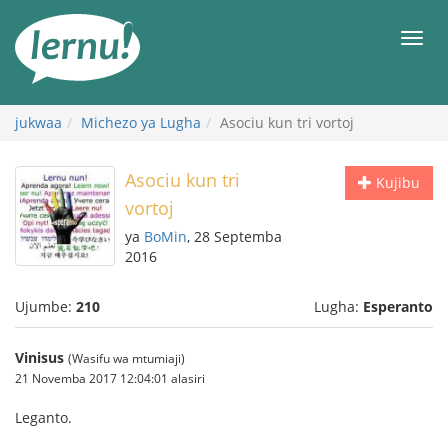
Kwa
maudhui
orod
jukwaa
Michezo ya Lugha
Asociu kun tri vortoj
Asociu kun tri
Kujibu
vortoj
ya
BoMin
, 28 Septemba
2016
Ujumbe:
210
Lugha:
Esperanto
Vinisus
(Wasifu wa mtumiaji)
21 Novemba 2017 12:04:01 alasiri
Leganto.