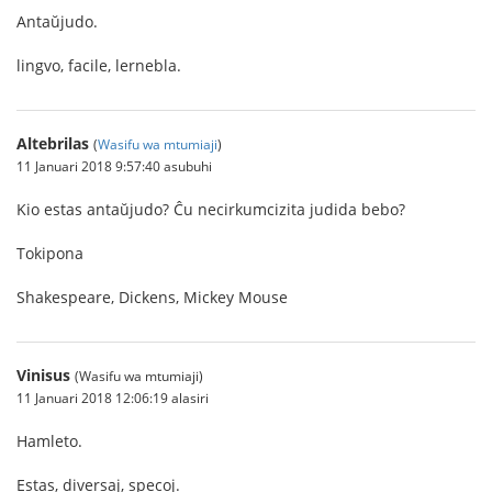
Antaŭjudo.
lingvo, facile, lernebla.
Altebrilas
(
Wasifu wa mtumiaji
)
11 Januari 2018 9:57:40 asubuhi
Kio estas antaŭjudo? Ĉu necirkumcizita judida bebo?
Tokipona
Shakespeare, Dickens, Mickey Mouse
Vinisus
(Wasifu wa mtumiaji)
11 Januari 2018 12:06:19 alasiri
Hamleto.
Estas, diversaj, specoj.