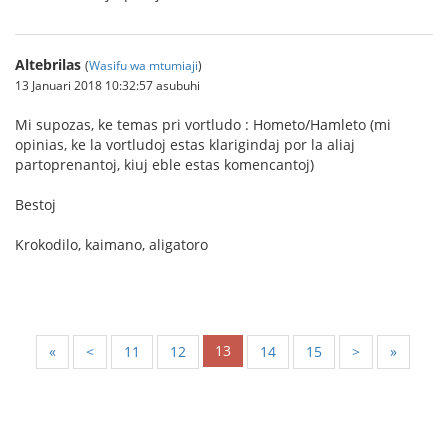
Altebrilas
(
Wasifu wa mtumiaji
)
13 Januari 2018 10:32:57 asubuhi
Mi supozas, ke temas pri vortludo : Hometo/Hamleto (mi
opinias, ke la vortludoj estas klarigindaj por la aliaj
partoprenantoj, kiuj eble estas komencantoj)
Bestoj
Krokodilo, kaimano, aligatoro
13
«
<
11
12
14
15
>
»