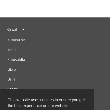
Kiswahili
Kuhusu sisi
Timu
Kutusaidia
Libro
Usiri
Sheria
Wasiliana na si
This website uses cookies to ensure you get
the best experience on our website.