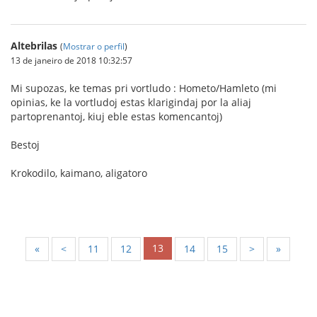
Altebrilas
(
Mostrar o perfil
)
13 de janeiro de 2018 10:32:57
Mi supozas, ke temas pri vortludo : Hometo/Hamleto (mi
opinias, ke la vortludoj estas klarigindaj por la aliaj
partoprenantoj, kiuj eble estas komencantoj)
Bestoj
Krokodilo, kaimano, aligatoro
13
«
<
11
12
14
15
>
»