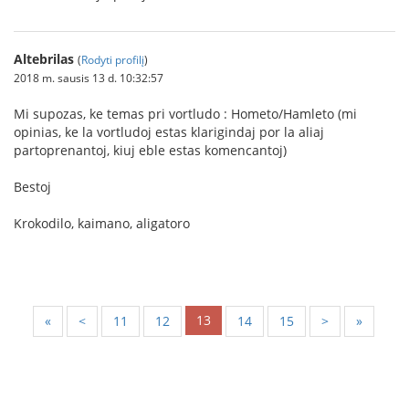
Altebrilas
(
Rodyti profilį
)
2018 m. sausis 13 d. 10:32:57
Mi supozas, ke temas pri vortludo : Hometo/Hamleto (mi
opinias, ke la vortludoj estas klarigindaj por la aliaj
partoprenantoj, kiuj eble estas komencantoj)
Bestoj
Krokodilo, kaimano, aligatoro
13
«
<
11
12
14
15
>
»