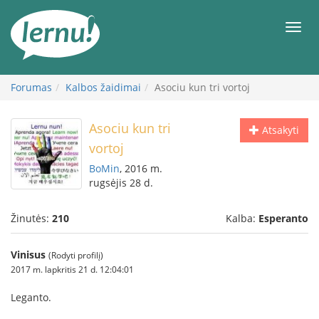
Į
turinį
Meni
Forumas
Kalbos žaidimai
Asociu kun tri vortoj
Asociu kun tri
Atsakyti
vortoj
BoMin
, 2016 m.
rugsėjis 28 d.
Žinutės:
210
Kalba:
Esperanto
Vinisus
(Rodyti profilį)
2017 m. lapkritis 21 d. 12:04:01
Leganto.