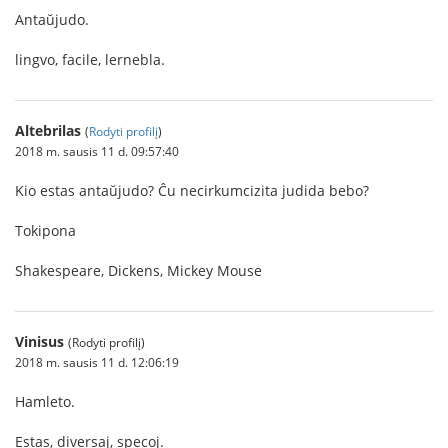
Antaŭjudo.
lingvo, facile, lernebla.
Altebrilas
(
Rodyti profilį
)
2018 m. sausis 11 d. 09:57:40
Kio estas antaŭjudo? Ĉu necirkumcizita judida bebo?
Tokipona
Shakespeare, Dickens, Mickey Mouse
Vinisus
(Rodyti profilį)
2018 m. sausis 11 d. 12:06:19
Hamleto.
Estas, diversaj, specoj.