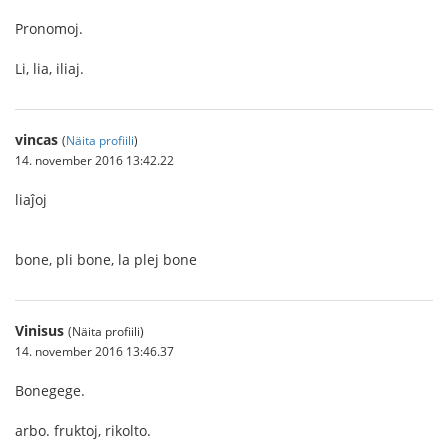
Pronomoj.
Li, lia, iliaj.
vincas
(
Näita profiili
)
14. november 2016 13:42.22
liaĵoj
bone, pli bone, la plej bone
Vinisus
(Näita profiili)
14. november 2016 13:46.37
Bonegege.
arbo. fruktoj, rikolto.