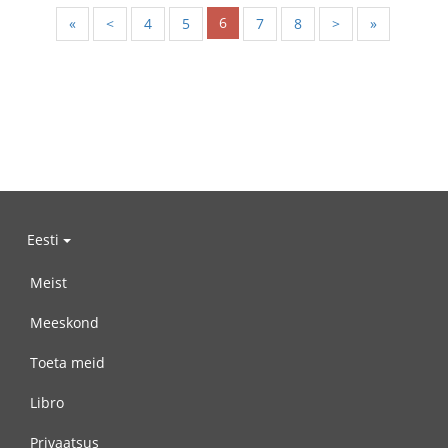
6
«
<
4
5
7
8
>
»
Eesti
Meist
Meeskond
Toeta meid
Libro
Privaatsus