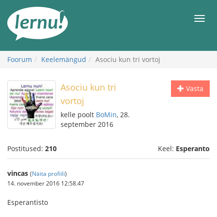
Sisu
juurde
Men
Foorum
Keelemängud
Asociu kun tri vortoj
Asociu kun tri
Vasta
vortoj
kelle poolt
BoMin
, 28.
september 2016
Postitused:
210
Keel:
Esperanto
vincas
(
Näita profiili
)
14. november 2016 12:58.47
Esperantisto