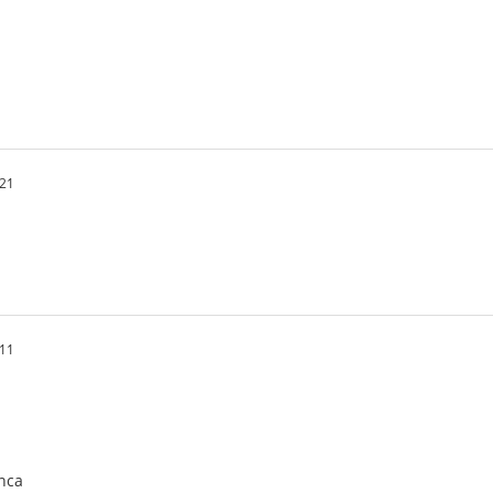
.21
.11
anca