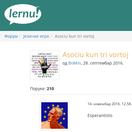
У
садржају
Форум
Језичке игре
Asociu kun tri vortoj
Asociu kun tri vortoj
од
BoMin
, 28. септембар 2016.
Поруке:
210
14. новембар 2016. 12.58
Esperantisto