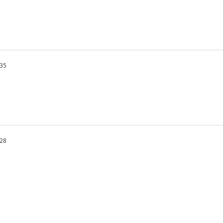
.35
.28