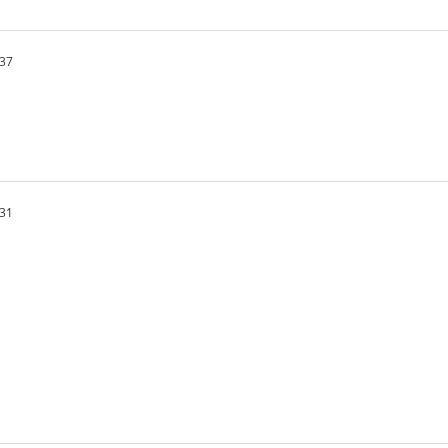
.37
.31