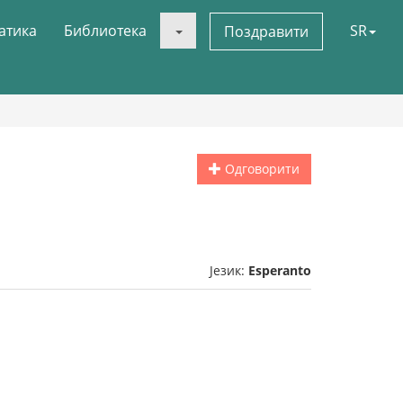
атика
Библиотека
SR
Поздравити
Одговорити
Језик:
Esperanto