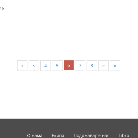
.16
6
«
<
4
5
7
8
>
»
О нама
Екипа
Подржавајте нас
Libro