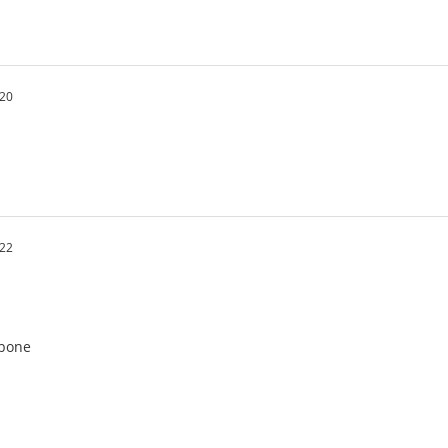
.20
.22
 bone