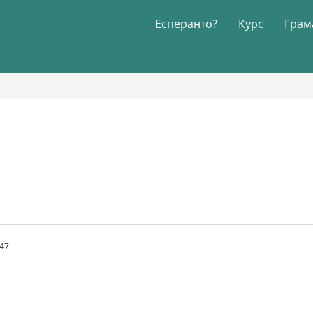
Есперанто?
Курс
Грам
.47