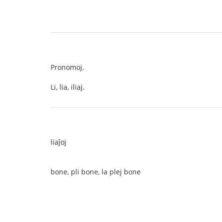
Pronomoj.
Li, lia, iliaj.
liaĵoj
bone, pli bone, la plej bone