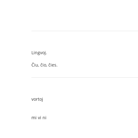
Lingvoj.
Ĉiu, ĉio, ĉies.
vortoj
mi vi ni