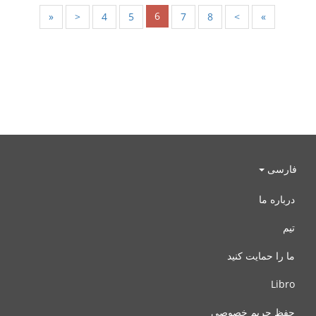
6
«
<
4
5
7
8
>
»
فارسی
درباره ما
تیم
ما را حمایت کنید
Libro
حفظ حریم خصوصی