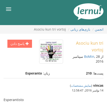
رود
ه
فهرس
حتوا
انجمن
بازی‌های زبانی
Asociu kun tri vortoj
Asociu kun tri
پاسخ دادن
vortoj
از
BoMin
, 28 سپتامبر
2016
پست‌ها:
210
زبان:
Esperanto
vincas
(
نمایش مشخصات
)
14 نوامبر 2016،‏ 12:58:47
Esperantisto