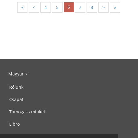
6
«
<
4
5
7
8
>
»
Magyar
Rólunk
Csapat
Támogass minket
Libro
Adatvédelem