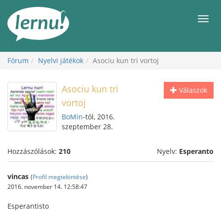
Tartalom
Men
Fórum
Nyelvi játékok
Asociu kun tri vortoj
Asociu kun tri
Válaszok
vortoj
BoMin
-tól, 2016.
szeptember 28.
Hozzászólások:
210
Nyelv:
Esperanto
vincas
(
Profil megtekintése
)
2016. november 14. 12:58:47
Esperantisto