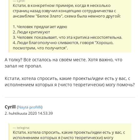
Cyrill:
Кстати, в конкретном примере, когда я несколько
страниц назад озвучил концепцию сотрудничества с
ансамблем "Белое Злато", схема была немного другой:
1. Человек предлагает идею
2. Люди критикуют
3. Человек показывает, что эта критика несостоятельна.
4. Люди благополучно сливаются, говоря "Хорошо,
посмотрим, что получится".
А толку? Всё осталось на своём месте. Хотя важно, что
запал не пропал.
Кстати, хотела спросить, какие проекты/идеи есть у вас, с
исполнением которых я (чисто теоретически) могу помочь?
Cyrill
(
Näytä profiilli
)
2. huhtikuuta 2020 14.53.39
telegina:
Кстати, хотела спросить, какие проекты/идеи есть у вас, с
исполнением которых я (чисто теоретически) могу