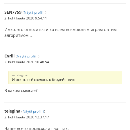
SEN7759
(
Näytä profiilli
)
2. huhtikuuta 2020 9.54.11
Имхо, это относится и ко всем возможным играм с этим
алгоритмом...
Cyrill
(
Näytä profiilli
)
2. huhtikuuta 2020 10.48.54
telegina:
И опять всё свелось к бездействию.
В каком смысле?
telegina
(
Näytä profiilli
)
2. huhtikuuta 2020 12.37.17
Чаще всего происходит вот так: