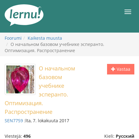
Tästä
sisältöön
Men
Foorumi
Kaikesta muusta
О начальном базовом учебнике эсперанто.
Оптимизация. Распространение
О начальном
Vastaa
базовом
учебнике
эсперанто.
Оптимизация.
Распространение
SEN7759
:lta, 7. lokakuuta 2017
Viestejä:
496
Kieli:
Русский