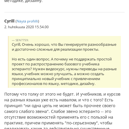
методике, дизайну.
Cyrill
(
Näytä profiilli
)
2. huhtikuuta 2020 15.54.00
SEN7759:
Cyrill, Очень хорошо, что Вы генерируете разнообразные
и достаточно сложные для реализации проекты.
Но есть один вопрос. А почему не поддержать простой
проект по распространению базового учебника
эсперанто? Нужен видеокурс, нужны переводы на разные
языки, учебник можно улучшить, а можно создать
принципиально новый учебник с привлечением
профессионалов по языку, методике, дизайну.
Потому что толку от этого не будет. И учебников, и курсов
на разных языках уже есть навалом, и что с того? Есть
принцип "ни одна цепь не может быть прочнее своего
самого слабого звена". Слабое звено эсперанто -- это
отсутствие возможностей применять его с пользой на
практике, причем применять "по-серьезному", чтобы
реализовать какие-то действительно существенные