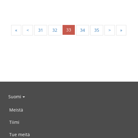
33
«
<
31
32
34
35
>
»
Suomi
Meistä
Tiimi
Tue meitä