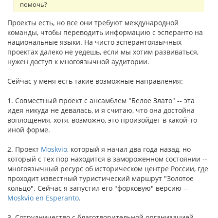
помочь?
Проекты есть, но все они требуют международной
команды, чтобы переводить информацию с эсперанто на
национальные языки. На чисто эсперантоязычных
проектах далеко не уедешь, если мы хотим развиваться,
нужен доступ к многоязычной аудитории.
Сейчас у меня есть такие возможные направления:
1. Совместный проект с ансамблем "Белое Злато" -- эта
идея никуда не девалась, и я считаю, что она достойна
воплощения, хотя, возможно, это произойдет в какой-то
иной форме.
2. Проект
Moskvio
, который я начал два года назад, но
который с тех пор находится в замороженном состоянии --
многоязычный ресурс об историческом центре России, где
проходит известный туристический маршрут "Золотое
кольцо". Сейчас я запустил его "форковую" версию --
Moskvio en Esperanto
.
3. Сотрудничество с благотворительной организацией