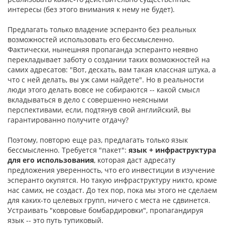
интересы (без этого внимания к нему не будет).
Предлагать только владение эсперанто без реальных
возможностей использовать его бессмысленно.
Фактически, нынешняя пропаганда эсперанто неявно
перекладывает заботу о создании таких возможностей на
самих адресатов: "Вот, дескать, вам такая классная штука, а
что с ней делать, вы уж сами найдете". Но в реальности
люди этого делать вовсе не собираются -- какой смысл
вкладываться в дело с совершенно неясными
перспективами, если, подтянув свой английский, вы
гарантированно получите отдачу?
Поэтому, повторю еще раз, предлагать только язык
бессмысленно. Требуется "пакет":
язык + инфраструктура
для его использования
, которая даст адресату
предложения уверенность, что его инвестиции в изучение
эсперанто окупятся. Но такую инфраструктуру никто, кроме
нас самих, не создаст. До тех пор, пока мы этого не сделаем
для каких-то целевых групп, ничего с места не сдвинется.
Устраивать "ковровые бомбардировки", пропагандируя
язык -- это путь тупиковый.