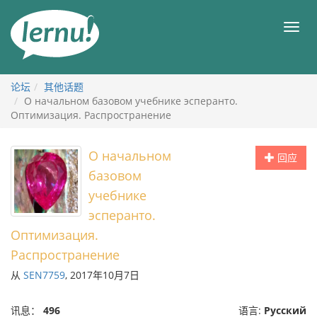
去
目
目
錄
录
頁
论坛
其他话题
О начальном базовом учебнике эсперанто.
Оптимизация. Распространение
О начальном
回应
базовом
учебнике
эсперанто.
Оптимизация.
Распространение
从
SEN7759
, 2017年10月7日
讯息：
496
语言:
Русский