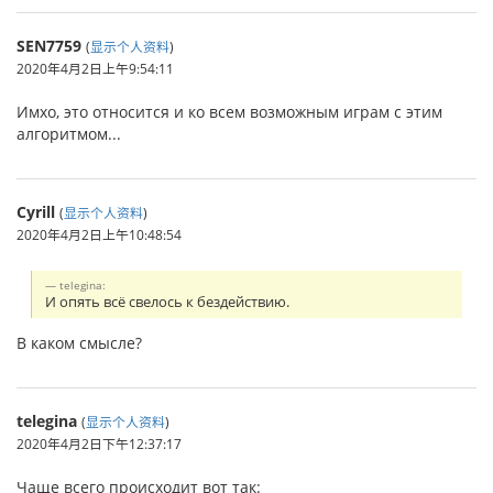
SEN7759
(
显示个人资料
)
2020年4月2日上午9:54:11
Имхо, это относится и ко всем возможным играм с этим
алгоритмом...
Cyrill
(
显示个人资料
)
2020年4月2日上午10:48:54
telegina:
И опять всё свелось к бездействию.
В каком смысле?
telegina
(
显示个人资料
)
2020年4月2日下午12:37:17
Чаще всего происходит вот так: