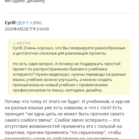
методике, дизайну.
Cyrill
(
显示个人资料
)
2020年4月2日下午3:54:00
SEN7759:
Cyrill, Очень хорошо, что Вы генерируете разнообразные
и достаточно сложные для реализации проекты.
Но есть один вопрос. А почему не поддержать простой
проект по распространению базового учебника
эсперанто? Нужен видеокурс, нужны переводы на разные
языки, учебник можно улучшить, а можно создать
принципиально новый учебник с привлечением
профессионалов по языку, методике, дизайну.
Потому что толку от этого не будет. И учебников, и курсов
на разных языках уже есть навалом, и что с того? Есть
принцип "ни одна цепь не может быть прочнее своего
самого слабого звена". Слабое звено эсперанто -- это
отсутствие возможностей применять его с пользой на
практике, причем применять "по-серьезному", чтобы
реализовать какие-то действительно существенные