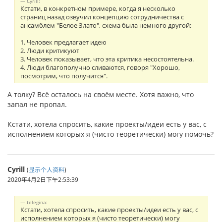
Cyrill:
Кстати, в конкретном примере, когда я несколько
страниц назад озвучил концепцию сотрудничества с
ансамблем "Белое Злато", схема была немного другой:
1. Человек предлагает идею
2. Люди критикуют
3. Человек показывает, что эта критика несостоятельна.
4. Люди благополучно сливаются, говоря "Хорошо,
посмотрим, что получится".
А толку? Всё осталось на своём месте. Хотя важно, что
запал не пропал.
Кстати, хотела спросить, какие проекты/идеи есть у вас, с
исполнением которых я (чисто теоретически) могу помочь?
Cyrill
(
显示个人资料
)
2020年4月2日下午2:53:39
telegina:
Кстати, хотела спросить, какие проекты/идеи есть у вас, с
исполнением которых я (чисто теоретически) могу