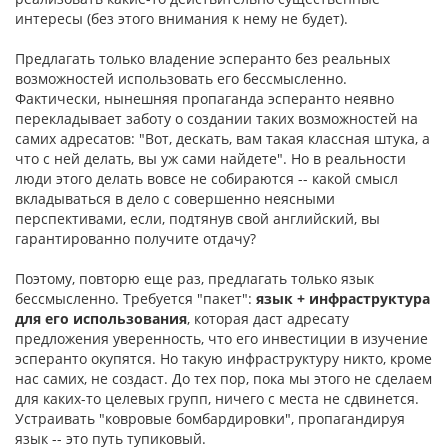
интересы (без этого внимания к нему не будет).
Предлагать только владение эсперанто без реальных
возможностей использовать его бессмысленно.
Фактически, нынешняя пропаганда эсперанто неявно
перекладывает заботу о создании таких возможностей на
самих адресатов: "Вот, дескать, вам такая классная штука, а
что с ней делать, вы уж сами найдете". Но в реальности
люди этого делать вовсе не собираются -- какой смысл
вкладываться в дело с совершенно неясными
перспективами, если, подтянув свой английский, вы
гарантированно получите отдачу?
Поэтому, повторю еще раз, предлагать только язык
бессмысленно. Требуется "пакет":
язык + инфраструктура
для его использования
, которая даст адресату
предложения уверенность, что его инвестиции в изучение
эсперанто окупятся. Но такую инфраструктуру никто, кроме
нас самих, не создаст. До тех пор, пока мы этого не сделаем
для каких-то целевых групп, ничего с места не сдвинется.
Устраивать "ковровые бомбардировки", пропагандируя
язык -- это путь тупиковый.