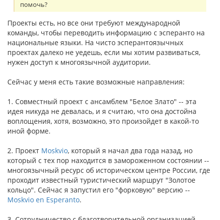
помочь?
Проекты есть, но все они требуют международной
команды, чтобы переводить информацию с эсперанто на
национальные языки. На чисто эсперантоязычных
проектах далеко не уедешь, если мы хотим развиваться,
нужен доступ к многоязычной аудитории.
Сейчас у меня есть такие возможные направления:
1. Совместный проект с ансамблем "Белое Злато" -- эта
идея никуда не девалась, и я считаю, что она достойна
воплощения, хотя, возможно, это произойдет в какой-то
иной форме.
2. Проект
Moskvio
, который я начал два года назад, но
который с тех пор находится в замороженном состоянии --
многоязычный ресурс об историческом центре России, где
проходит известный туристический маршрут "Золотое
кольцо". Сейчас я запустил его "форковую" версию --
Moskvio en Esperanto
.
3. Сотрудничество с благотворительной организацией