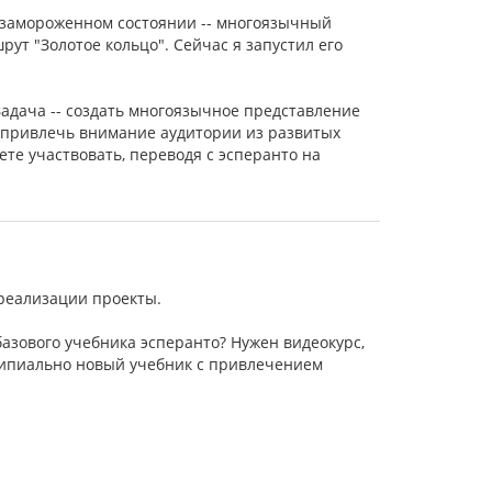
 в замороженном состоянии -- многоязычный
ут "Золотое кольцо". Сейчас я запустил его
 Задача -- создать многоязычное представление
ое привлечь внимание аудитории из развитых
те участвовать, переводя с эсперанто на
 реализации проекты.
азового учебника эсперанто? Нужен видеокурс,
ципиально новый учебник с привлечением