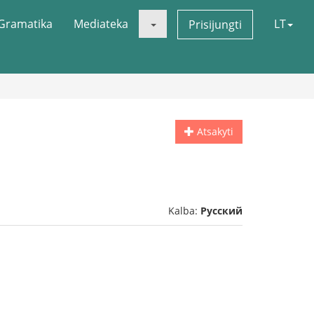
Gramatika
Mediateka
LT
Prisijungti
Atsakyti
Kalba:
Русский