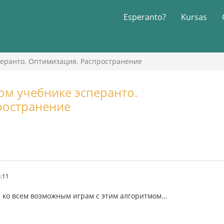
Esperanto?
Kursas
перанто. Оптимизация. Распространение
м учебнике эсперанто.
ространение
4:11
и ко всем возможным играм с этим алгоритмом...