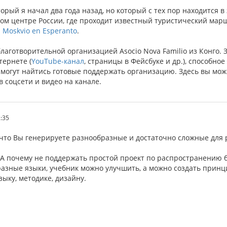
оторый я начал два года назад, но который с тех пор находится
ом центре России, где проходит известный туристический маршр
-
Moskvio en Esperanto
.
благотворительной организацией Asocio Nova Familio из Конго.
тернете (
YouTube-канал
, страницы в Фейсбуке и др.), способн
 могут найтись готовые поддержать организацию. Здесь вы може
в соцсети и видео на канале.
2:35
, что Вы генерируете разнообразные и достаточно сложные для
. А почему не поддержать простой проект по распространению б
азные языки, учебник можно улучшить, а можно создать прин
ыку, методике, дизайну.