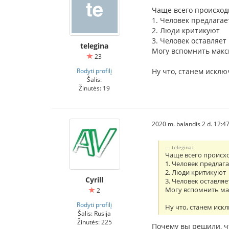
Чаще всего происходи
1. Человек предлага
2. Люди критикуют
3. Человек оставляет
telegina
Могу вспомнить макси
23
Rodyti profilį
Ну что, станем исклю
Šalis:
Žinutės: 19
2020 m. balandis 2 d. 12:4
telegina:
Чаще всего происхо
1. Человек предлаг
2. Люди критикуют
Cyrill
3. Человек оставля
Могу вспомнить мак
2
Rodyti profilį
Ну что, станем иск
Šalis: Rusija
Žinutės: 225
Почему вы решили, ч