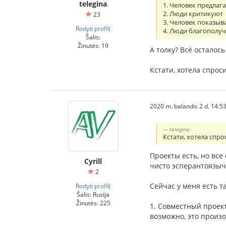
telegina
1. Человек предлаг
2. Люди критикуют
23
3. Человек показыва
Rodyti profilį
4. Люди благополуч
Šalis:
Žinutės: 19
А толку? Всё осталось
Кстати, хотела спрос
2020 m. balandis 2 d. 14:5
telegina:
Кстати, хотела спр
Проекты есть, но вс
Cyrill
чисто эсперантоязыч
2
Сейчас у меня есть 
Rodyti profilį
Šalis: Rusija
Žinutės: 225
1. Совместный проект
возможно, это произо