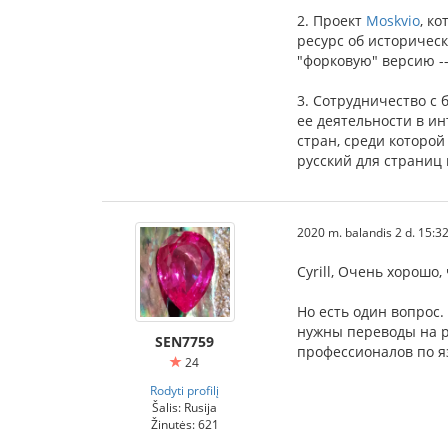
2. Проект
Moskvio
, к
ресурс об историческ
"форковую" версию -
3. Сотрудничество с 
ее деятельности в ин
стран, среди которой
русский для страниц 
2020 m. balandis 2 d. 15:3
Cyrill, Очень хорошо
Но есть один вопрос
нужны переводы на р
SEN7759
профессионалов по яз
24
Rodyti profilį
Šalis: Rusija
Žinutės: 621