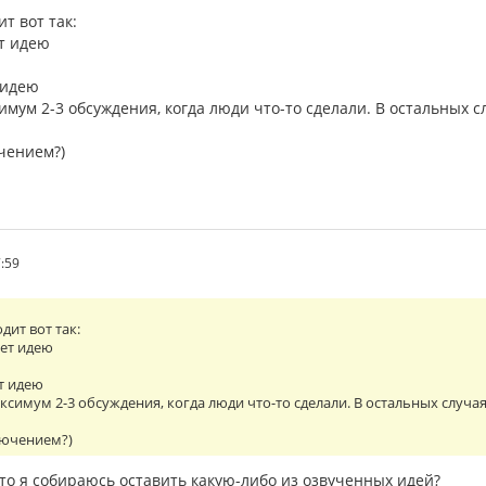
т вот так:
ет идею
 идею
мум 2-3 обсуждения, когда люди что-то сделали. В остальных с
чением?)
7:59
дит вот так:
ает идею
ет идею
симум 2-3 обсуждения, когда люди что-то сделали. В остальных случа
лючением?)
то я собираюсь оставить какую-либо из озвученных идей?