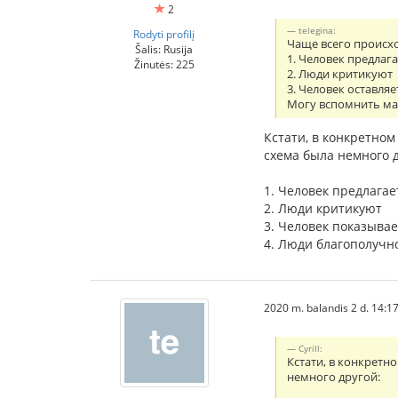
2
telegina:
Rodyti profilį
Чаще всего происхо
Šalis: Rusija
1. Человек предлаг
Žinutės: 225
2. Люди критикуют
3. Человек оставля
Могу вспомнить мак
Кстати, в конкретном
схема была немного д
1. Человек предлага
2. Люди критикуют
3. Человек показывае
4. Люди благополучно
2020 m. balandis 2 d. 14:1
Cyrill:
Кстати, в конкретн
немного другой: