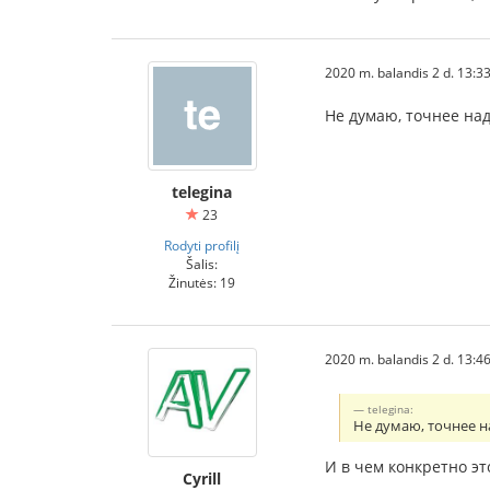
2020 m. balandis 2 d. 13:3
Не думаю, точнее над
telegina
23
Rodyti profilį
Šalis:
Žinutės: 19
2020 m. balandis 2 d. 13:4
telegina:
Не думаю, точнее н
И в чем конкретно э
Cyrill