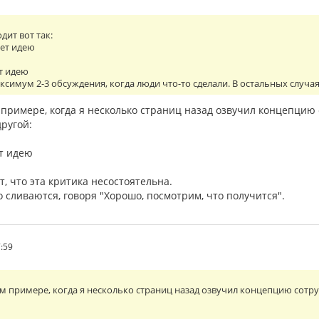
дит вот так:
ает идею
ет идею
симум 2-3 обсуждения, когда люди что-то сделали. В остальных случа
 примере, когда я несколько страниц назад озвучил концепцию 
ругой:
ет идею
т, что эта критика несостоятельна.
 сливаются, говоря "Хорошо, посмотрим, что получится".
7:59
ом примере, когда я несколько страниц назад озвучил концепцию сотру