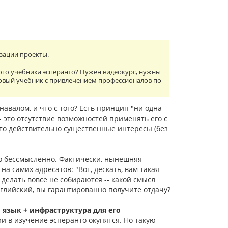
изации проекты.
ого учебника эсперанто? Нужен видеокурс, нужны
овый учебник с привлечением профессионалов по
 навалом, и что с того? Есть принцип "ни одна
- это отсутствие возможностей применять его с
-то действительно существенные интересы (без
го бессмысленно. Фактически, нынешняя
а самих адресатов: "Вот, дескать, вам такая
о делать вовсе не собираются -- какой смысл
нглийский, вы гарантированно получите отдачу?
:
язык + инфраструктура для его
ии в изучение эсперанто окупятся. Но такую