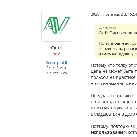
2020 m. balandis 2 d. 15:5
SEN7759:
Cyrill, Очень хоро
Но есть один вопро
Cyrill
переводы на разны
языку, методике, ди
2
Rodyti profilį
Потому что толку от э
Šalis: Rusija
цепь не может быть п
Žinutės: 225
пользой на практике
этого внимания к нему
Предлагать только в
пропаганда эсперанто
классная штука, а чт
вкладываться в дело
Поэтому, повторю еще
использования
, кот