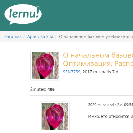
Į
turinį
Forumas
Apie visa kita
О начальном базовом учебнике эс
О начальном базово
Оптимизация. Расп
SEN7759
, 2017 m. spalis 7 d.
Žinutės:
496
2020 m. balandis 2 d. 09:5
Имхо, это относится 