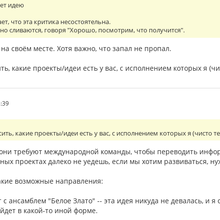
ает идею
ет, что эта критика несостоятельна.
но сливаются, говоря "Хорошо, посмотрим, что получится".
 на своём месте. Хотя важно, что запал не пропал.
ить, какие проекты/идеи есть у вас, с исполнением которых я (ч
3:39
осить, какие проекты/идеи есть у вас, с исполнением которых я (чисто 
е они требуют международной команды, чтобы переводить инфо
ных проектах далеко не уедешь, если мы хотим развиваться, ну
такие возможные направления:
 с ансамблем "Белое Злато" -- эта идея никуда не девалась, и я
йдет в какой-то иной форме.