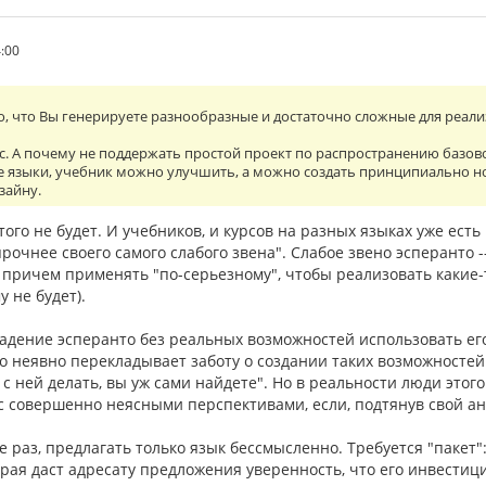
4:00
шо, что Вы генерируете разнообразные и достаточно сложные для реал
с. А почему не поддержать простой проект по распространению базов
е языки, учебник можно улучшить, а можно создать принципиально н
зайну.
того не будет. И учебников, и курсов на разных языках уже есть
рочнее своего самого слабого звена". Слабое звено эсперанто -
, причем применять "по-серьезному", чтобы реализовать какие
 не будет).
ладение эсперанто без реальных возможностей использовать е
 неявно перекладывает заботу о создании таких возможностей н
о с ней делать, вы уж сами найдете". Но в реальности люди этог
 с совершенно неясными перспективами, если, подтянув свой а
 раз, предлагать только язык бессмысленно. Требуется "пакет"
орая даст адресату предложения уверенность, что его инвестиц