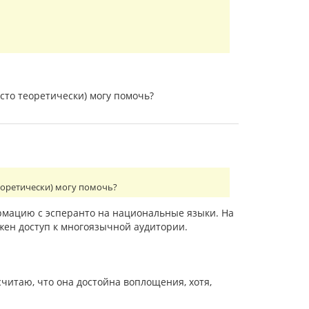
исто теоретически) могу помочь?
теоретически) могу помочь?
рмацию с эсперанто на национальные языки. На
жен доступ к многоязычной аудитории.
 считаю, что она достойна воплощения, хотя,