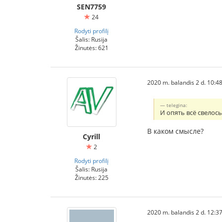
SEN7759
24
Rodyti profilį
Šalis: Rusija
Žinutės: 621
2020 m. balandis 2 d. 10:4
telegina:
И опять всё свелось
В каком смысле?
Cyrill
2
Rodyti profilį
Šalis: Rusija
Žinutės: 225
2020 m. balandis 2 d. 12:3