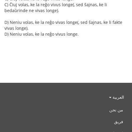
C) Ĉiuj volas, ke la reĝo vivus longe(, sed ŝajnas, ke li
bedaŭrinde ne vivas longe).
D) Neniu volas, ke la reĝo vivas longe(, sed ŝajnas, ke li fakte
vivas longe).
D) Neniu volas, ke la reĝo vivus longe.
العربية
من نحن
فريق