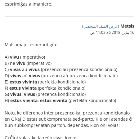
esprimiĝas alimaniere.
Metsis
(
عرض الملف الشخصي
)
16 يناير، 2018 11:02:36 ص
Malsamajn, esperantigite:
A)
vivu
(imperativo)
B) ne
vivu
(imperativo)
C)
vivas
aŭ
vivus
(prezenco aŭ prezenca kondicionalo)
D)
vivas
aŭ
vivus
(prezenco aŭ prezenca kondicionalo)
E)
estus vivinta
(perfekta kondicionalo)
F)
estus vivinta
(perfekta kondicionalo)
G)
vivus, vivus
(prezenca kondicionalo)
H)
estus vivinta, estus vivinta
(perfekta kondicionalo)
Notu, ke diferenco inter prezenco kaj prezenca kondicionalo
en C kaj D estas subkomprenata sed-parto. Kie oni atendas ĉi
tiun subkomprenatan parton, dependas, kion oni volas:
C) Ĉiuj volas, ke la reĝo vivas longe.