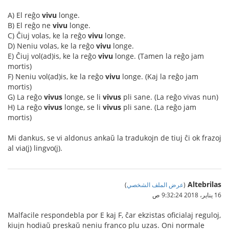
A) El reĝo
vivu
longe.
B) El reĝo ne
vivu
longe.
C) Ĉiuj volas, ke la reĝo
vivu
longe.
D) Neniu volas, ke la reĝo
vivu
longe.
E) Ĉiuj vol(ad)is, ke la reĝo
vivu
longe. (Tamen la reĝo jam
mortis)
F) Neniu vol(ad)is, ke la reĝo
vivu
longe. (Kaj la reĝo jam
mortis)
G) La reĝo
vivus
longe, se li
vivus
pli sane. (La reĝo vivas nun)
H) La reĝo
vivus
longe, se li
vivus
pli sane. (La reĝo jam
mortis)
Mi dankus, se vi aldonus ankaŭ la tradukojn de tiuj ĉi ok frazoj
al via(j) lingvo(j).
Altebrilas
(
عرض الملف الشخصي
)
16 يناير، 2018 9:32:24 ص
Malfacile respondebla por E kaj F, ĉar ekzistas oficialaj reguloj,
kiujn hodiaŭ preskaŭ neniu franco plu uzas. Oni normale