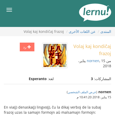
لى
لمحتويات
قائمة
طعام
المنتدى
عن اللغات الأخرى
Volaj kaj kondiĉaj frazoj
Volaj kaj kondiĉaj
رد
frazoj
من
nornen
, 15 يناير،
2018
المشاركات:
3
لغة:
Esperanto
nornen
(
عرض الملف الشخصي
)
15 يناير، 2018 10:41:20 م
En via(j) denaska(j) lingvo(j), ĉu la dikaj verboj de la subaj
frazoj uzas la samajn formojn aŭ malsamajn formojn: