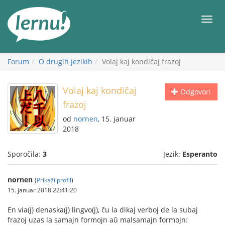
K
vsebini
Meni
Forum
O drugih jezikih
Volaj kaj kondiĉaj frazoj
Volaj kaj kondiĉaj
Odgovori
frazoj
od
nornen
, 15. januar
2018
Sporočila:
3
Jezik:
Esperanto
nornen
(
Prikaži profil
)
15. januar 2018 22:41:20
En via(j) denaska(j) lingvo(j), ĉu la dikaj verboj de la subaj
frazoj uzas la samajn formojn aŭ malsamajn formojn: