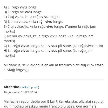
A) El reĝo
vivu
longe.
B) El reĝo ne
vivu
longe.
C) Ĉiuj volas, ke la reĝo
vivu
longe.
D) Neniu volas, ke la reĝo
vivu
longe.
E) Ĉiuj vol(ad)is, ke la reĝo
vivu
longe. (Tamen la reĝo jam
mortis)
F) Neniu vol(ad)is, ke la reĝo
vivu
longe. (Kaj la reĝo jam
mortis)
G) La reĝo
vivus
longe, se li
vivus
pli sane. (La reĝo vivas nun)
H) La reĝo
vivus
longe, se li
vivus
pli sane. (La reĝo jam
mortis)
Mi dankus, se vi aldonus ankaŭ la tradukojn de tiuj ĉi ok frazoj
al via(j) lingvo(j).
Altebrilas
(
Prikaži profil
)
16. januar 2018 09:32:24
Malfacile respondebla por E kaj F, ĉar ekzistas oficialaj reguloj,
kiujn hodiaŭ preskaŭ neniu franco plu uzas. Oni normale