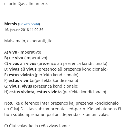
esprimiĝas alimaniere.
Metsis
(
Prikaži profil
)
16. januar 2018 11:02:36
Malsamajn, esperantigite:
A)
vivu
(imperativo)
B) ne
vivu
(imperativo)
C)
vivas
aŭ
vivus
(prezenco aŭ prezenca kondicionalo)
D)
vivas
aŭ
vivus
(prezenco aŭ prezenca kondicionalo)
E)
estus vivinta
(perfekta kondicionalo)
F)
estus vivinta
(perfekta kondicionalo)
G)
vivus, vivus
(prezenca kondicionalo)
H)
estus vivinta, estus vivinta
(perfekta kondicionalo)
Notu, ke diferenco inter prezenco kaj prezenca kondicionalo
en C kaj D estas subkomprenata sed-parto. Kie oni atendas ĉi
tiun subkomprenatan parton, dependas, kion oni volas:
C) Ĉiuj volas, ke la reĝo vivas longe.