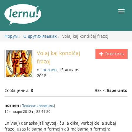
К
содержанию
Мен
Форум
О других языках
Volaj kaj kondiĉaj frazoj
Volaj kaj kondiĉaj
Ответить
frazoj
от
nornen
, 15 января
2018 г.
Сообщений:
3
Язык:
Esperanto
nornen
(
Показать профиль
)
15 января 2018 г., 22:41:20
En via(j) denaska(j) lingvo(j), ĉu la dikaj verboj de la subaj
frazoj uzas la samajn formojn aŭ malsamajn formojn: