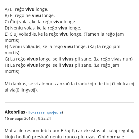
A) El reĝo
vivu
longe.
B) El reĝo ne
vivu
longe.
C) Ĉiuj volas, ke la reĝo
vivu
longe.
D) Neniu volas, ke la reĝo
vivu
longe.
E) Ĉiuj vol(ad)is, ke la reĝo
vivu
longe. (Tamen la reĝo jam
mortis)
F) Neniu vol(ad)is, ke la reĝo
vivu
longe. (Kaj la reĝo jam
mortis)
G) La reĝo
vivus
longe, se li
vivus
pli sane. (La reĝo vivas nun)
H) La reĝo
vivus
longe, se li
vivus
pli sane. (La reĝo jam
mortis)
Mi dankus, se vi aldonus ankaŭ la tradukojn de tiuj ĉi ok frazoj
al via(j) lingvo(j).
Altebrilas
(
Показать профиль
)
16 января 2018 г., 9:32:24
Malfacile respondebla por E kaj F, ĉar ekzistas oficialaj reguloj,
kiujn hodiaŭ preskaŭ neniu franco plu uzas. Oni normale