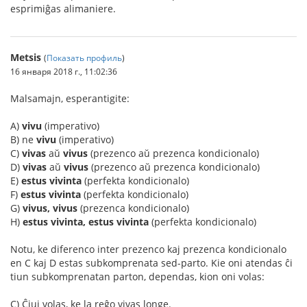
esprimiĝas alimaniere.
Metsis
(
Показать профиль
)
16 января 2018 г., 11:02:36
Malsamajn, esperantigite:
A)
vivu
(imperativo)
B) ne
vivu
(imperativo)
C)
vivas
aŭ
vivus
(prezenco aŭ prezenca kondicionalo)
D)
vivas
aŭ
vivus
(prezenco aŭ prezenca kondicionalo)
E)
estus vivinta
(perfekta kondicionalo)
F)
estus vivinta
(perfekta kondicionalo)
G)
vivus, vivus
(prezenca kondicionalo)
H)
estus vivinta, estus vivinta
(perfekta kondicionalo)
Notu, ke diferenco inter prezenco kaj prezenca kondicionalo
en C kaj D estas subkomprenata sed-parto. Kie oni atendas ĉi
tiun subkomprenatan parton, dependas, kion oni volas:
C) Ĉiuj volas, ke la reĝo vivas longe.