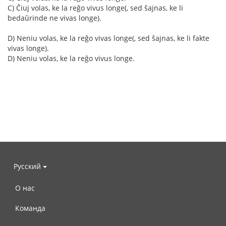
C) Ĉiuj volas, ke la reĝo vivus longe(, sed ŝajnas, ke li
bedaŭrinde ne vivas longe).
D) Neniu volas, ke la reĝo vivas longe(, sed ŝajnas, ke li fakte
vivas longe).
D) Neniu volas, ke la reĝo vivus longe.
Русский
О нас
Команда