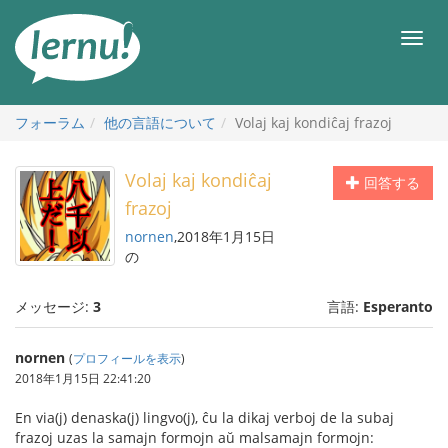
目
次
メ
へ
ニ
ュ
ー
フォーラム
他の言語について
Volaj kaj kondiĉaj frazoj
Volaj kaj kondiĉaj
回答する
frazoj
nornen
,2018年1月15日
の
メッセージ:
3
言語:
Esperanto
nornen
(
プロフィールを表示
)
2018年1月15日 22:41:20
En via(j) denaska(j) lingvo(j), ĉu la dikaj verboj de la subaj
frazoj uzas la samajn formojn aŭ malsamajn formojn: