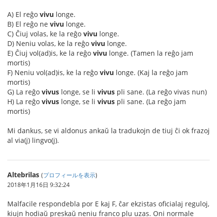
A) El reĝo
vivu
longe.
B) El reĝo ne
vivu
longe.
C) Ĉiuj volas, ke la reĝo
vivu
longe.
D) Neniu volas, ke la reĝo
vivu
longe.
E) Ĉiuj vol(ad)is, ke la reĝo
vivu
longe. (Tamen la reĝo jam
mortis)
F) Neniu vol(ad)is, ke la reĝo
vivu
longe. (Kaj la reĝo jam
mortis)
G) La reĝo
vivus
longe, se li
vivus
pli sane. (La reĝo vivas nun)
H) La reĝo
vivus
longe, se li
vivus
pli sane. (La reĝo jam
mortis)
Mi dankus, se vi aldonus ankaŭ la tradukojn de tiuj ĉi ok frazoj
al via(j) lingvo(j).
Altebrilas
(
プロフィールを表示
)
2018年1月16日 9:32:24
Malfacile respondebla por E kaj F, ĉar ekzistas oficialaj reguloj,
kiujn hodiaŭ preskaŭ neniu franco plu uzas. Oni normale