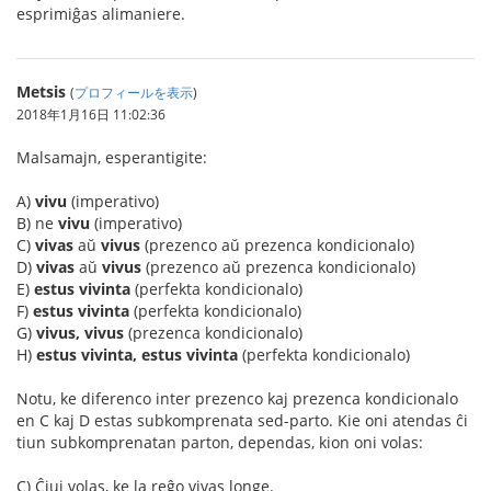
esprimiĝas alimaniere.
Metsis
(
プロフィールを表示
)
2018年1月16日 11:02:36
Malsamajn, esperantigite:
A)
vivu
(imperativo)
B) ne
vivu
(imperativo)
C)
vivas
aŭ
vivus
(prezenco aŭ prezenca kondicionalo)
D)
vivas
aŭ
vivus
(prezenco aŭ prezenca kondicionalo)
E)
estus vivinta
(perfekta kondicionalo)
F)
estus vivinta
(perfekta kondicionalo)
G)
vivus, vivus
(prezenca kondicionalo)
H)
estus vivinta, estus vivinta
(perfekta kondicionalo)
Notu, ke diferenco inter prezenco kaj prezenca kondicionalo
en C kaj D estas subkomprenata sed-parto. Kie oni atendas ĉi
tiun subkomprenatan parton, dependas, kion oni volas:
C) Ĉiuj volas, ke la reĝo vivas longe.