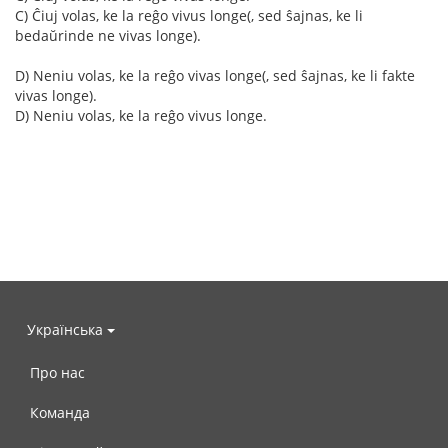
C) Ĉiuj volas, ke la reĝo vivus longe(, sed ŝajnas, ke li
bedaŭrinde ne vivas longe).
D) Neniu volas, ke la reĝo vivas longe(, sed ŝajnas, ke li fakte
vivas longe).
D) Neniu volas, ke la reĝo vivus longe.
Українська
Про нас
Команда