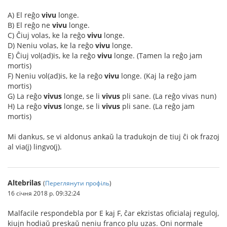
A) El reĝo
vivu
longe.
B) El reĝo ne
vivu
longe.
C) Ĉiuj volas, ke la reĝo
vivu
longe.
D) Neniu volas, ke la reĝo
vivu
longe.
E) Ĉiuj vol(ad)is, ke la reĝo
vivu
longe. (Tamen la reĝo jam
mortis)
F) Neniu vol(ad)is, ke la reĝo
vivu
longe. (Kaj la reĝo jam
mortis)
G) La reĝo
vivus
longe, se li
vivus
pli sane. (La reĝo vivas nun)
H) La reĝo
vivus
longe, se li
vivus
pli sane. (La reĝo jam
mortis)
Mi dankus, se vi aldonus ankaŭ la tradukojn de tiuj ĉi ok frazoj
al via(j) lingvo(j).
Altebrilas
(
Переглянути профіль
)
16 січня 2018 р. 09:32:24
Malfacile respondebla por E kaj F, ĉar ekzistas oficialaj reguloj,
kiujn hodiaŭ preskaŭ neniu franco plu uzas. Oni normale