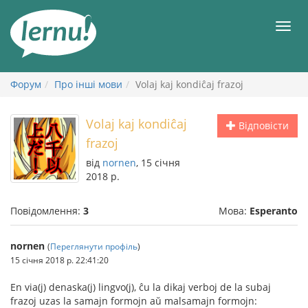
До
змісту
Мен
Форум
Про інші мови
Volaj kaj kondiĉaj frazoj
Volaj kaj kondiĉaj
Відповісти
frazoj
від
nornen
, 15 січня
2018 р.
Повідомлення:
3
Мова:
Esperanto
nornen
(
Переглянути профіль
)
15 січня 2018 р. 22:41:20
En via(j) denaska(j) lingvo(j), ĉu la dikaj verboj de la subaj
frazoj uzas la samajn formojn aŭ malsamajn formojn: