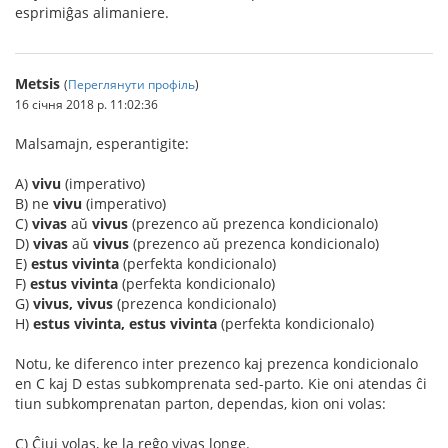
esprimiĝas alimaniere.
Metsis
(
Переглянути профіль
)
16 січня 2018 р. 11:02:36
Malsamajn, esperantigite:
A)
vivu
(imperativo)
B) ne
vivu
(imperativo)
C)
vivas
aŭ
vivus
(prezenco aŭ prezenca kondicionalo)
D)
vivas
aŭ
vivus
(prezenco aŭ prezenca kondicionalo)
E)
estus vivinta
(perfekta kondicionalo)
F)
estus vivinta
(perfekta kondicionalo)
G)
vivus, vivus
(prezenca kondicionalo)
H)
estus vivinta, estus vivinta
(perfekta kondicionalo)
Notu, ke diferenco inter prezenco kaj prezenca kondicionalo
en C kaj D estas subkomprenata sed-parto. Kie oni atendas ĉi
tiun subkomprenatan parton, dependas, kion oni volas:
C) Ĉiuj volas, ke la reĝo vivas longe.