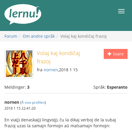
Til
innholdet
Meny
Forum
Om andre språk
Volaj kaj kondiĉaj frazoj
Volaj kaj kondiĉaj
Svare
frazoj
fra
nornen
,2018 1 15
Meldinger:
3
Språk:
Esperanto
nornen
(
Å vise profilen
)
2018 1 15 22:41:20
En via(j) denaska(j) lingvo(j), ĉu la dikaj verboj de la subaj
frazoj uzas la samajn formojn aŭ malsamajn formojn: