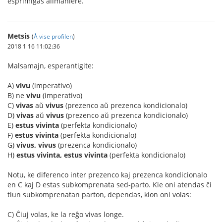
esprimiĝas alimaniere.
Metsis
(
Å vise profilen
)
2018 1 16 11:02:36
Malsamajn, esperantigite:
A)
vivu
(imperativo)
B) ne
vivu
(imperativo)
C)
vivas
aŭ
vivus
(prezenco aŭ prezenca kondicionalo)
D)
vivas
aŭ
vivus
(prezenco aŭ prezenca kondicionalo)
E)
estus vivinta
(perfekta kondicionalo)
F)
estus vivinta
(perfekta kondicionalo)
G)
vivus, vivus
(prezenca kondicionalo)
H)
estus vivinta, estus vivinta
(perfekta kondicionalo)
Notu, ke diferenco inter prezenco kaj prezenca kondicionalo
en C kaj D estas subkomprenata sed-parto. Kie oni atendas ĉi
tiun subkomprenatan parton, dependas, kion oni volas:
C) Ĉiuj volas, ke la reĝo vivas longe.