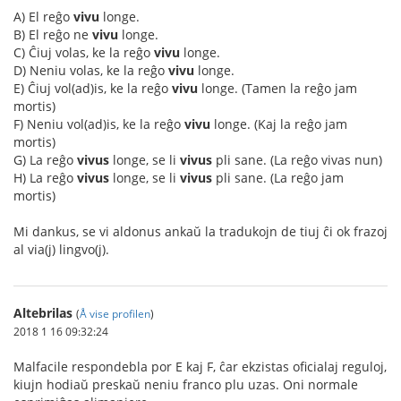
A) El reĝo
vivu
longe.
B) El reĝo ne
vivu
longe.
C) Ĉiuj volas, ke la reĝo
vivu
longe.
D) Neniu volas, ke la reĝo
vivu
longe.
E) Ĉiuj vol(ad)is, ke la reĝo
vivu
longe. (Tamen la reĝo jam
mortis)
F) Neniu vol(ad)is, ke la reĝo
vivu
longe. (Kaj la reĝo jam
mortis)
G) La reĝo
vivus
longe, se li
vivus
pli sane. (La reĝo vivas nun)
H) La reĝo
vivus
longe, se li
vivus
pli sane. (La reĝo jam
mortis)
Mi dankus, se vi aldonus ankaŭ la tradukojn de tiuj ĉi ok frazoj
al via(j) lingvo(j).
Altebrilas
(
Å vise profilen
)
2018 1 16 09:32:24
Malfacile respondebla por E kaj F, ĉar ekzistas oficialaj reguloj,
kiujn hodiaŭ preskaŭ neniu franco plu uzas. Oni normale