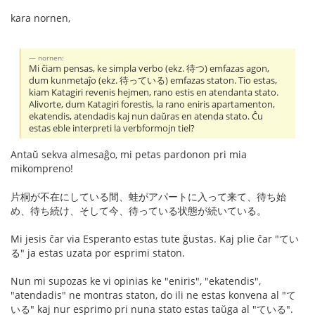
kara nornen,
nornen:
Mi ĉiam pensas, ke simpla verbo (ekz. 待つ) emfazas agon,
dum kunmetaĵo (ekz. 待っている) emfazas staton. Tio estas,
kiam Katagiri revenis hejmen, rano estis en atendanta stato.
Alivorte, dum Katagiri forestis, la rano eniris apartamenton,
ekatendis, atendadis kaj nun daŭras en atenda stato. Ĉu
estas eble interpreti la verbformojn tiel?
Antaŭ sekva almesaĝo, mi petas pardonon pri mia
mikompreno!
片桐が不在にしている間、蛙がアパートに入って来て、待ち始
め、待ち続け、そして今、待っている状態が続いている。
Mi jesis ĉar via Esperanto estas tute ĝustas. Kaj plie ĉar "てい
る" ja estas uzata por esprimi staton.
Nun mi supozas ke vi opinias ke "eniris", "ekatendis",
"atendadis" ne montras staton, do ili ne estas konvena al "て
いる" kaj nur esprimo pri nuna stato estas taŭga al "ている".