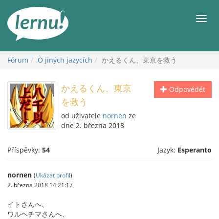
Přejít
k
Men
obsahu
Fórum
O jiných jazycích
かえるくん、東京を救う
かえるくん、東京
Odpovědět
を救う
od uživatele
nornen
ze
dne 2. března 2018
Příspěvky:
54
Jazyk:
Esperanto
nornen
(
Ukázat profil
)
2. března 2018 14:21:17
イトさんへ、
ワルヘチマさんへ、