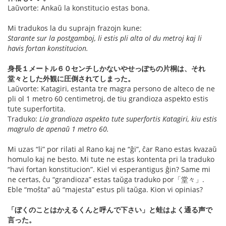
Laŭvorte: Ankaŭ la konstitucio estas bona.
Mi tradukos la du suprajn frazojn kune:
Starante sur la postgamboj, li estis pli alta ol du metroj kaj li
havis fortan konstitucion.
身長１メートル６０センチしかないやせっぽちの片桐は、それ
堂々とした外観に圧倒されてしまった。
Laŭvorte: Katagiri, estanta tre magra persono de alteco de ne
pli ol 1 metro 60 centimetroj, de tiu grandioza aspekto estis
tute superfortita.
Traduko:
Lia grandioza aspekto tute superfortis Katagiri, kiu estis
magrulo de apenaŭ 1 metro 60.
Mi uzas “li” por rilati al Rano kaj ne “ĝi”, ĉar Rano estas kvazaŭ
homulo kaj ne besto. Mi tute ne estas kontenta pri la traduko
“havi fortan konstitucion”. Kiel vi esperantigus ĝin? Same mi
ne certas, ĉu “grandioza” estas taŭga traduko por「堂々」.
Eble “moŝta” aŭ “majesta” estus pli taŭga. Kion vi opinias?
「ぼくのことはかえるくんと呼んで下さい」と蛙はよく通る声で
言った。