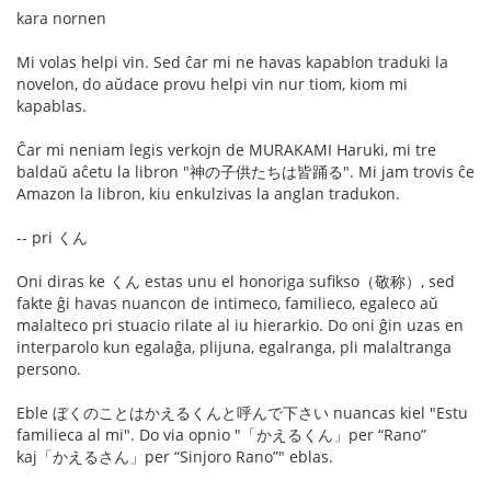
kara nornen
Mi volas helpi vin. Sed ĉar mi ne havas kapablon traduki la
novelon, do aŭdace provu helpi vin nur tiom, kiom mi
kapablas.
Ĉar mi neniam legis verkojn de MURAKAMI Haruki, mi tre
baldaŭ aĉetu la libron "神の子供たちは皆踊る". Mi jam trovis ĉe
Amazon la libron, kiu enkulzivas la anglan tradukon.
-- pri くん
Oni diras ke くん estas unu el honoriga sufikso（敬称）, sed
fakte ĝi havas nuancon de intimeco, familieco, egaleco aŭ
malalteco pri stuacio rilate al iu hierarkio. Do oni ĝin uzas en
interparolo kun egalaĝa, plijuna, egalranga, pli malaltranga
persono.
Eble ぼくのことはかえるくんと呼んで下さい nuancas kiel "Estu
familieca al mi". Do via opnio "「かえるくん」per “Rano”
kaj「かえるさん」per “Sinjoro Rano”" eblas.