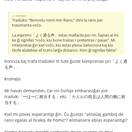
nornen:
Traduko: “Bonvolu nomi min Rano,” diris la rano per
trasonanta voĉo.
La esprimo「よく通る声」estas malfacila por mi. Ŝajnas al mi,
ke ĝi signifas “voĉo, kiu bone trairas / preteriras / pasas”. Mi
interpretas ĝin kiel voĉo, kiu estas plena, belsonora kaj kiu
facile aŭdeblas eĉ trans larĝa distanco. Kion ĝi signifas fakte?
Konciza kaj trafa traduko! Vi tute ĝuste komprenas pri「よく通
る声」.
kromaĵo:
Mi havas demandon, ĉar mi ĉiufoje embarasiĝas por
traduki「〜は〜に相当する」ekz.「カエルの前足は人間の腕に相
当する」
Kiel mi povas esperantigi ĝin. Ĉu ĝustas "antaŭaj gamboj de
rano egalas al brakoj de homo"? Alimaniere eblas esperantigi?
Krome bonvolu korekti senhezite miajn erarojn en miaj