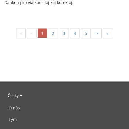
Dankon pro via konsiloj kaj korektoj.
1
«
<
2
3
4
5
>
»
Česky
O nás
Tým