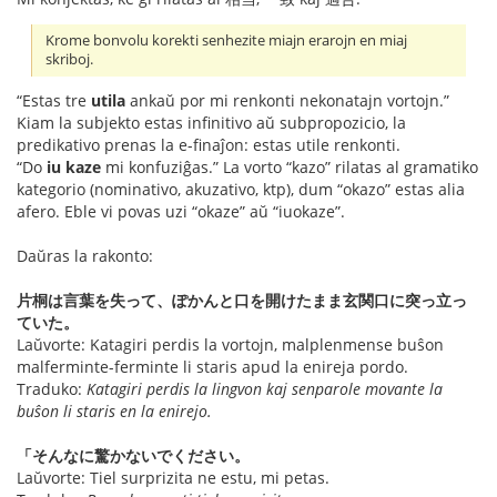
Krome bonvolu korekti senhezite miajn erarojn en miaj
skriboj.
“Estas tre
utila
ankaŭ por mi renkonti nekonatajn vortojn.”
Kiam la subjekto estas infinitivo aŭ subpropozicio, la
predikativo prenas la e-finaĵon: estas utile renkonti.
“Do
iu kaze
mi konfuziĝas.” La vorto “kazo” rilatas al gramatiko
kategorio (nominativo, akuzativo, ktp), dum “okazo” estas alia
afero. Eble vi povas uzi “okaze” aŭ “iuokaze”.
Daŭras la rakonto:
片桐は言葉を失って、ぽかんと口を開けたまま玄関口に突っ立っ
ていた。
Laŭvorte: Katagiri perdis la vortojn, malplenmense buŝon
malferminte-ferminte li staris apud la enireja pordo.
Traduko:
Katagiri perdis la lingvon kaj senparole movante la
buŝon li staris en la enirejo.
「そんなに驚かないでください。
Laŭvorte: Tiel surprizita ne estu, mi petas.