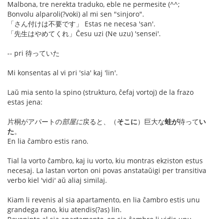
Malbona, tre nerekta traduko, eble ne permesite (^^;
Bonvolu alparoli(?voki) al mi sen "sinjoro".
「さん付けは不要です」 Estas ne necesa 'san'.
「先生はやめてくれ」Ĉesu uzi (Ne uzu) 'sensei'.
-- pri 待っていた
Mi konsentas al vi pri 'sia' kaj 'lin'.
Laŭ mia sento la spino (strukturo, ĉefaj vortoj) de la frazo
estas jena:
片桐がアパートの
部屋に
戻ると、（
そこに
）巨大な
蛙が
待って
い
た
。
En lia ĉambro estis rano.
Tial la vorto ĉambro, kaj iu vorto, kiu montras ekziston estus
necesaj. La lastan vorton oni povas anstataŭigi per transitiva
verbo kiel 'vidi' aŭ aliaj similaj.
Kiam li revenis al sia apartamento, en lia ĉambro estis unu
grandega rano, kiu atendis(?as) lin.