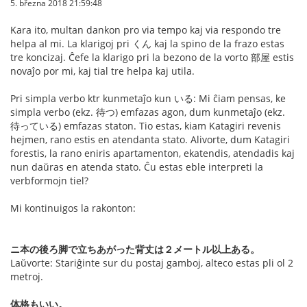
5. března 2018 21:59:48
Kara ito, multan dankon pro via tempo kaj via respondo tre
helpa al mi. La klarigoj pri くん kaj la spino de la frazo estas
tre koncizaj. Ĉefe la klarigo pri la bezono de la vorto 部屋 estis
novaĵo por mi, kaj tial tre helpa kaj utila.
Pri simpla verbo ktr kunmetaĵo kun いる: Mi ĉiam pensas, ke
simpla verbo (ekz. 待つ) emfazas agon, dum kunmetaĵo (ekz.
待っている) emfazas staton. Tio estas, kiam Katagiri revenis
hejmen, rano estis en atendanta stato. Alivorte, dum Katagiri
forestis, la rano eniris apartamenton, ekatendis, atendadis kaj
nun daŭras en atenda stato. Ĉu estas eble interpreti la
verbformojn tiel?
Mi kontinuigos la rakonton:
ニ本の後ろ脚で立ちあがった背丈は２メートル以上ある。
Laŭvorte: Stariĝinte sur du postaj gamboj, alteco estas pli ol 2
metroj.
体格もいい。