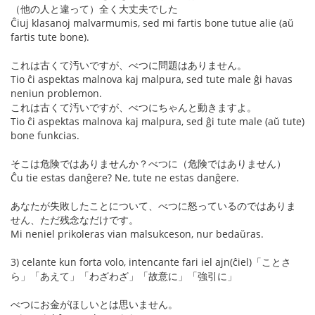
（他の人と違って）全く大丈夫でした
Ĉiuj klasanoj malvarmumis, sed mi fartis bone tutue alie (aŭ
fartis tute bone).
これは古くて汚いですが、べつに問題はありません。
Tio ĉi aspektas malnova kaj malpura, sed tute male ĝi havas
neniun problemon.
これは古くて汚いですが、べつにちゃんと動きますよ。
Tio ĉi aspektas malnova kaj malpura, sed ĝi tute male (aŭ tute)
bone funkcias.
そこは危険ではありませんか？べつに（危険ではありません）
Ĉu tie estas danĝere? Ne, tute ne estas danĝere.
あなたが失敗したことについて、べつに怒っているのではありま
せん、ただ残念なだけです。
Mi neniel prikoleras vian malsukceson, nur bedaŭras.
3) celante kun forta volo, intencante fari iel ajn(ĉiel)「ことさ
ら」「あえて」「わざわざ」「故意に」「強引に」
べつにお金がほしいとは思いません。