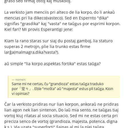
graso sed firmaj ostoj kaj muskoloj.
La verkisto jam menciis pri alteco de lia korpo, do li ankaŭ
mencias pri lia dikeco(vasteco). ŝed en Espernto "dika"
signifas "grasdika" kaj "vasta" ne taŭgus por esprimi korpon.
Kiel fari? Mi provis Esperantigi jene:
Kiam la rano staras sur siaj du postaj gamboj, lia staturo
superas 2 metrojn, plie lia trunko estas firme
larĝa(malmagra,dika?vasta?).
aŭ simple "lia korpo aspektas fortika" estas taŭga?
nornen:
Same mi ne certas, ĉu “grandioza” estas taŭga traduko
por「堂々」. Eble “moŝta” aŭ “majesta” estus pli taŭga. Kion
vi opinias?
Ĉar la verkisto pridiras nur lian korpon, ankoraŭ ne pridiras
lian agon nek lian sintenon, Do laŭ mia sento, ne taŭgas tiaj
vortoj kiuj rilatas al socia situacio. Sed mi ne estas certa pri
preciza senco de vortoj (grandioza, majesta, potenca, digna
k.s.). Via uzata "superforti" ŝajnas al mi la plej taŭga.