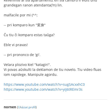
Reveninte al sia apartamento, en sia ĉambro li vidis unu
grandegan ranon atendanta(?n) lin.
malfacile por mi (^^;
-- pri komparo kun "変身"
Ĉu tiu ĉi komparo estas taŭga?
Eble vi pravas!
-- pri prononco de 'gi'.
Velara plozivo kiel "katagiri".
Vi povas aŭskulti la deklamon de tiu novelo. Tiu video fluas
iom rapidege. Manipule agordu.
https://www.youtube.com/watch?v=sugSAcxxhC0
https://www.youtube.com/watch?v=yiJ6tREmr3s
nornen
(
Ukázat profil
)