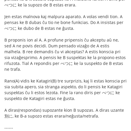
べつに ke la supozo de B estas erara.
Jen estas malnova kaj malpura aparato. A volas vendi tion. A
pensas ke B dubas ĉu tio ne bone funkcias. Do A insistas per
べつに ke dubo de B estas ne ĝusta.
B proponis ion al A. A profune pripensis ĉu akceptu aŭ ne,
sed A ne povis decidi. Dum pensado vizaĝo de A estis
malhela. B ree demandis ĉu vi akceptas? A estis konscia pri
sia vizaĝesprimo. A pensis ke B suspektas ke la propono estos
rifuzota. Tial A repondis per べつに ke la suspekto de B estas
ne trafa.
Rano(A) vidis ke Katagiri(B) tre surprizis, kaj li estas konscia pri
sia subita apero, sia stranga aspekto, do li pensis ke Katagiri
suspektas ĉu li estos lezota. Fine la rano diris per べつに ke
suspekto de Katagiri estas ne ĝusta.
A diras(respondas) supozante kion B supozas. A diras uzante
別に, ke B-a supozo estas erara/neĝusta/netrafa.
------