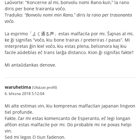
Laŭvorte: “Koncerne al mi, bonvolu nomi Rano-kun,” la rano
diris per bone trairanta voĉo.
Traduko:
“Bonvolu nomi min Rano,” diris la rano per trasonanta
voĉo.
La esprimo「よく通る声」estas malfacila por mi. Ŝajnas al mi,
ke ĝi signifas “voĉo, kiu bone trairas / preteriras / pasas”. Mi
interpretas ĝin kiel voĉo, kiu estas plena, belsonora kaj kiu
facile aŭdeblas eĉ trans larĝa distanco. Kion ĝi signifas fakte?
Mi antaŭdankas denove.
waruhetima
(Ukázat profil)
6. března 2018 5:12:04
Mi alte estimas vin, kiu komprenas malfacilan japanan lingvon
tiel profunde.
Fakte, ĉar mi estas komencanto de Esperanto, eĉ legi longan
afiŝon estas malfacile por mi. Do probable mi ne povas helpi
vin.
Sed mi legos ĉi tiun fadenon.