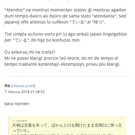
"Atendos" ne montras momentan staton, ĝi montras agadon
dum tempo-daŭro aŭ daŭro de sama stato "atendanta". Sed
japanoj ofte aldonas la sufikson "ている" al "待つ".
Tiel simpla as/is/os-vorto pri iu ago ankaŭ japan-lingvigeblas
per "ている", do foje tio konfuzas min.
Ĉu ankoraŭ mi ne trafas?
Mi ne povas klarigi precize laŭ-teorie, do mi de tempo al
tempo traktante konkretajn ekzemplojn, provu plu klarigi.
ito
(
Ukázat profil
)
7. března 2018 21:38:52
kara nornen
nornen:
片桐は言葉を失って、ぽかんと口を開けたまま玄関口に突っ立
っていた。