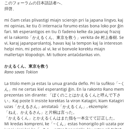
このフォーラムの日本語話者へ、
拝啓、
mi ĉiam celas plivastigi miajn scierojn pri la japana lingvo, kaj
mi opinias, ke tiu ĉi internacia forumo estas bona loko por ĝin
fari. Mi esperantigos en tiu ĉi fadeno kelke da japanaj frazoj
el la rakonto「かえるくん、東京を救う」verkita de 村上春樹. Se
vi, karaj japanparolantoj, havas kaj la tempon kaj la intereson
helpi min, mi petos al vi, ke vi bonvole korektu miajn
mallertajn klopodojn. Mi tutkore antaŭdankas vin.
かえるくん、東京を救う
Rano savas Tokion
La titolo mem ja estas la unua granda defio. Pri la sufikso「~く
ん」mi ne certas kiel esperantigi ĝin. En la rakonto Rano mem
prezentas sin dirante: 「ぼくのことはかえるくんと呼んで下さ
い」Kaj poste li insiste korektas la viron Katagiri, kiam Katagiri
uzas「かえるさん」anstataŭ「かえるくん」, ekzemple:
「ねえ、かえるさん」と片桐は言った。
「かえるくん」とかえるくんはまた指を一本立てて訂正した。
Mi kredas kompreni, ke「~くん」estas honorigilo pli uzata por