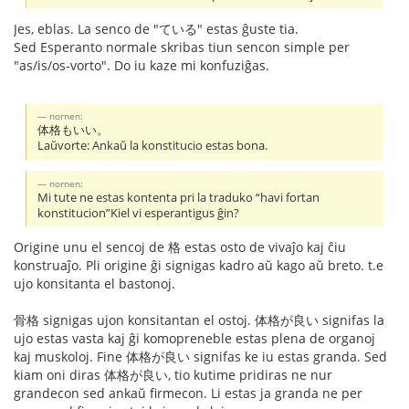
Jes, eblas. La senco de "ている" estas ĝuste tia.
Sed Esperanto normale skribas tiun sencon simple per
"as/is/os-vorto". Do iu kaze mi konfuziĝas.
nornen:
体格もいい。
Laŭvorte: Ankaŭ la konstitucio estas bona.
nornen:
Mi tute ne estas kontenta pri la traduko “havi fortan
konstitucion”Kiel vi esperantigus ĝin?
Origine unu el sencoj de 格 estas osto de vivaĵo kaj ĉiu
konstruaĵo. Pli origine ĝi signigas kadro aŭ kago aŭ breto. t.e
ujo konsitanta el bastonoj.
骨格 signigas ujon konsitantan el ostoj. 体格が良い signifas la
ujo estas vasta kaj ĝi komopreneble estas plena de organoj
kaj muskoloj. Fine 体格が良い signifas ke iu estas granda. Sed
kiam oni diras 体格が良い, tio kutime pridiras ne nur
grandecon sed ankaŭ firmecon. Li estas ja granda ne per