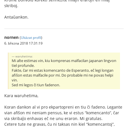
skriboj.
Antaŭankon.
nornen
(
Ukázat profil
)
6. března 2018 17:31:19
waruhetima:
Mi alte estimas vin, kiu komprenas malfacilan japanan lingvon
tiel profunde.
Fakte, ĉar mi estas komencanto de Esperanto, eĉ legi longan
afiŝon estas malfacile por mi. Do probable mi ne povas helpi
vin.
Sed mi legos ĉi tiun fadenon.
Kara waruhetima,
Koran dankon al vi pro ekpartopreni en tiu ĉi fadeno. Legante
vian afiŝon mi neniam pensus, ke vi estus “komencanto”, ĉar
via skribaĵo enhavas eĉ ne unu eraron. Mi gratulas.
Cetere tute ne gravas, ĉu ni taksas nin kiel “komencantoj”,