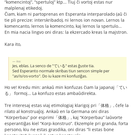
“komencintoj”, “spertuloj” ktp... Tiuj ĉi vortoj estas nur
malplenaj etikedoj.
Ĉiam, kiam ni partoprenas en Esperanta interparolado (aŭ ĉi
tie pli precize: interskribado), ni lernos ion novan. Lernos la
komencanto, lernos la komencinto, kaj lernos la spertulo...
En mia nacia lingvo oni diras: la ekzercado kreas la majstron.
Kara ito,
ito:
Jes, eblas. La senco de "ている" estas ĝuste tia.
Sed Esperanto normale skribas tiun sencon simple per
"as/is/os-vorto". Do iu kaze mi konfuziĝas.
Ho ve! Kredu min: ankaŭ min konfuzas ĉiam la japanaj「てい
る」 formoj... La konfuzo estas ambaŭdirekta.
Tre interesaj estas viaj etimologiaj klarigoj pri「体格」, ĉefe la
rilato al konstruaĵoj. Ankaŭ en la Germana oni diras
“Körperbau” por esprimi「体格」, kaj “Körperbau” laŭvorte
esperantiĝas kiel “Korp-konstruo”. Ekzemple pri granda, forta
persono, kiu ne estas grasdika, oni diras “li estas bone