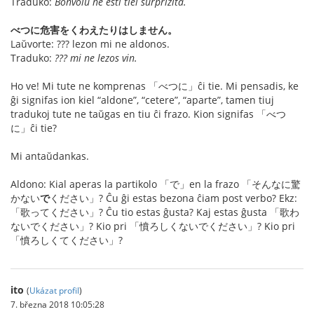
Traduko:
Bonvolu ne esti tiel surprizita.
べつに危害をくわえたりはしません。
Laŭvorte: ??? lezon mi ne aldonos.
Traduko:
??? mi ne lezos vin.
Ho ve! Mi tute ne komprenas 「べつに」ĉi tie. Mi pensadis, ke
ĝi signifas ion kiel “aldone”, “cetere”, “aparte”, tamen tiuj
tradukoj tute ne taŭgas en tiu ĉi frazo. Kion signifas 「べつ
に」ĉi tie?
Mi antaŭdankas.
Aldono: Kial aperas la partikolo 「で」en la frazo 「そんなに驚
かない
で
ください」? Ĉu ĝi estas bezona ĉiam post verbo? Ekz:
「歌ってください」? Ĉu tio estas ĝusta? Kaj estas ĝusta 「歌わ
ないでください」? Kio pri 「憤ろしくないでください」? Kio pri
「憤ろしくてください」?
ito
(
Ukázat profil
)
7. března 2018 10:05:28