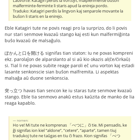
Laŭvorte: Katagiri perdis la vortojn, malplenmense buŝon
malferminte-ferminte li staris apud la enireja pordo.
Traduko: Katagiri perdis la lingvon kaj senparole movante la
buŝon li staris en la enirejo.
Eble Katagiri tute ne povis reagi pro la surprizo, do li povis
nur stari senmove kvazaŭ stango kaj esti kun malfermiĝinta
buŝo kvazaŭ de malsaĝulo.
ぽかんと口を開ける signifas tian staton: Iu ne povas kompreni
ekz. parolaĵon de alparolanto al si aŭ kio okazis al(ĉe/ĉirkaŭ)
si. Tial li ne povas subite reage paroli eĉ unu vorton kaj estadi
lasante senkonscie sian buŝon malfremita. Li aspektas
malsaĝa aŭ duone senkonscia.
突っ立つ havas tian sencon ke iu staras tute senmove kvazaŭ
stango. Eble tia senmovo anakŭ estus kaŭzita de manko de lia
reaga kapablo.
nornen:
Ho ve! Mi tute ne komprenas 「べつに」ĉi tie. Mi pensadis, ke
ĝi signifas ion kiel “aldone”, “cetere”, “aparte”, tamen tiuj
tradukoj tute ne taŭgas en tiu ĉi frazo. Kion signifas 「べつ