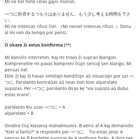
Mi ne tiel forte celas gajni monon.
べつに拒否するつもりはありません。もう少し考える時間を下さ
い。
Mi ne intencas rifuzi ĉiel. （Mi neniel intencas rifuzi. ）Donu
al mi iom da tempo por pensi.
ĉi okaze 3) estus konforma (^^;
Mi konsilis interreton. Kaj mi trovis ĉi supran klarigon.
Kompreneble mi povas kompreni ĉiujn sencoj sen klarigo. Mi
pensas tiel:
Eble 2) kaj 3) havas simiilajn kondiĉojn aŭ situaciojn por uzi べ
つに. Parolanto kontraŭas aŭ neas tion kion alparolato
supozas. Per べつに parolanto diras ke "via supozo aŭ dubo
estas erara".
parolanto kiu uzas べつに = A
alparolato = B
Onidire ĉiuj klasanoj malvalmumis. B venis al A kaj demanidis
"Kiel vi fartis?" A respondis per べつに. Tio estas jena: A
pensas ke B kredeble supozas ke A malbone fartis. A diris per