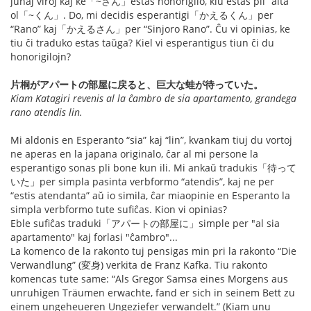
junaj viroj kaj ke「~さん」estas honorigilo, kiu estas pli “alta”
ol「~くん」. Do, mi decidis esperantigi「かえるくん」per
“Rano” kaj「かえるさん」per “Sinjoro Rano”. Ĉu vi opinias, ke
tiu ĉi traduko estas taŭga? Kiel vi esperantigus tiun ĉi du
honorigilojn?
片桐がアパートの部屋に戻ると、巨大な蛙が待っていた。
Kiam Katagiri revenis al la ĉambro de sia apartamento, grandega
rano atendis lin.
Mi aldonis en Esperanto “sia” kaj “lin”, kvankam tiuj du vortoj
ne aperas en la japana originalo, ĉar al mi persone la
esperantigo sonas pli bone kun ili. Mi ankaŭ tradukis「待って
いた」per simpla pasinta verbformo “atendis”, kaj ne per
“estis atendanta” aŭ io simila, ĉar miaopinie en Esperanto la
simpla verbformo tute sufiĉas. Kion vi opinias?
Eble sufiĉas traduki「アパートの部屋に」simple per "al sia
apartamento" kaj forlasi "ĉambro"...
La komenco de la rakonto tuj pensigas min pri la rakonto “Die
Verwandlung” (変身) verkita de Franz Kafka. Tiu rakonto
komencas tute same: “Als Gregor Samsa eines Morgens aus
unruhigen Träumen erwachte, fand er sich in seinem Bett zu
einem ungeheueren Ungeziefer verwandelt.” (Kiam unu