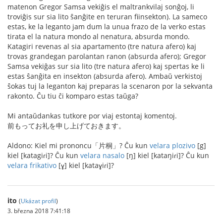
matenon Gregor Samsa vekiĝis el maltrankvilaj sonĝoj, li
troviĝis sur sia lito ŝanĝite en teruran fiinsekton). La sameco
estas, ke la leganto jam dum la unua frazo de la verko estas
tirata el la natura mondo al nenatura, absurda mondo.
Katagiri revenas al sia apartamento (tre natura afero) kaj
trovas grandegan parolantan ranon (absurda afero); Gregor
Samsa vekiĝas sur sia lito (tre natura afero) kaj spertas ke li
estas ŝanĝita en insekton (absurda afero). Ambaŭ verkistoj
ŝokas tuj la leganton kaj preparas la scenaron por la sekvanta
rakonto. Ĉu tiu ĉi komparo estas taŭga?
Mi antaŭdankas tutkore por viaj estontaj komentoj.
前もってお礼を申し上げておきます。
Aldono: Kiel mi prononcu「片桐」? Ĉu kun
velara plozivo
[g]
kiel [katagiɾi]? Ĉu kun
velara nasalo
[ŋ] kiel [kataŋiɾi]? Ĉu kun
velara frikativo
[ɣ] kiel [kataɣiɾi]?
ito
(
Ukázat profil
)
3. března 2018 7:41:18