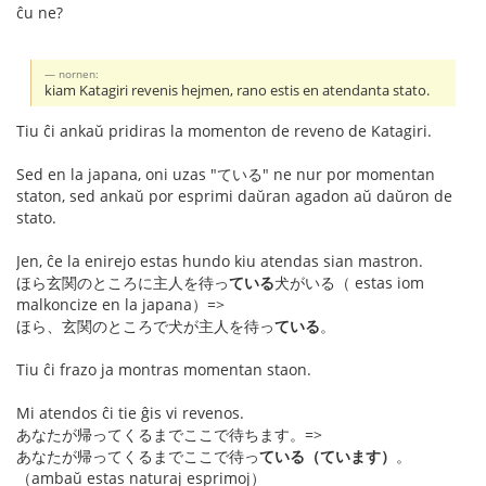
ĉu ne?
nornen:
kiam Katagiri revenis hejmen, rano estis en atendanta stato.
Tiu ĉi ankaŭ pridiras la momenton de reveno de Katagiri.
Sed en la japana, oni uzas "ている" ne nur por momentan
staton, sed ankaŭ por esprimi daŭran agadon aŭ daŭron de
stato.
Jen, ĉe la enirejo estas hundo kiu atendas sian mastron.
ほら玄関のところに主人を待っ
ている
犬がいる（ estas iom
malkoncize en la japana）=>
ほら、玄関のところで犬が主人を待っ
ている
。
Tiu ĉi frazo ja montras momentan staon.
Mi atendos ĉi tie ĝis vi revenos.
あなたが帰ってくるまでここで待ちます。=>
あなたが帰ってくるまでここで待っ
ている（ています）
。
（ambaŭ estas naturaj esprimoj）