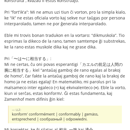
konstruita”, kvazaŭ li estus konstruaĵo.
Pri “fort'ik'a”: Mi ne amus uzi tiun ĉi vorton, pro la simpla kialo,
ke “ik” ne estas oficiala vorto kaj sekve nur taŭgas por persona
interparolado, tamen ne por ĝenerala interparolado.
Eble mi trovis bonan tradukon en la vortaro: “dikmuskola”. Tio
esprimas la dikeco de la rano, tamen samtempe ĝi substrekas,
ke la rano estas muskole dika kaj ne grase dika.
Pri「〜は〜に相当する」:
Mi ne certas, ĉu oni povas esperantigi「カエルの前足は人間の
腕に相当する」kiel “antaŭaj gamboj de rano egalas al brakoj
de homo”, ĉar fakte la antaŭaj gamboj de rano kaj la brakoj de
homo ja ne estas egalaj! En matematiko, mi parolus pri la
malsameco inter egaleco (=) kaj ekvivalenteco (≡). Eble la vorto,
kiun vi serĉas, estas konform/. Ĝi estas fundamenta, kaj
Zamenhof mem difinis ĝin kiel:
LLZ:
konform' conformément | conformably | gemäss,
entsprechend | сообразный | odpowiedni.
Mi konjektas, ke ĝi rilatas al 相当, 一致 kaj 適合.