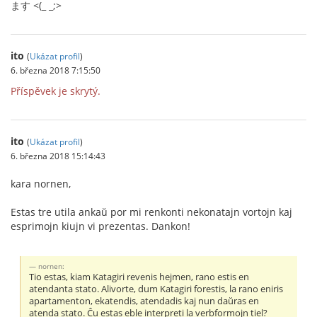
ます <(_ _;>
ito
(
Ukázat profil
)
6. března 2018 7:15:50
Příspěvek je skrytý.
ito
(
Ukázat profil
)
6. března 2018 15:14:43
kara nornen,
Estas tre utila ankaŭ por mi renkonti nekonatajn vortojn kaj
esprimojn kiujn vi prezentas. Dankon!
nornen:
Tio estas, kiam Katagiri revenis hejmen, rano estis en
atendanta stato. Alivorte, dum Katagiri forestis, la rano eniris
apartamenton, ekatendis, atendadis kaj nun daŭras en
atenda stato. Ĉu estas eble interpreti la verbformojn tiel?