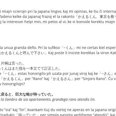
i miajn scierojn pri la japana lingvo, kaj mi opinias, ke tiu ĉi inter
ĉi fadeno kelke da japanaj frazoj el la rakonto「かえるくん、東京を救う」
j la intereson helpi min, mi petos al vi, ke vi bonvole korektu miaj
う
s la unua granda defio. Pri la sufikso「~くん」mi ne certas kiel esper
るくんと呼んで下さい」Kaj poste li insiste korektas la viron Kat
と片桐は言った。
るくんはまた指を一本立てて訂正した。
e「~くん」estas honorigilo pli uzata por junaj viroj kaj ke「~さん」est
gi「かえるくん」per “Rano” kaj「かえるさん」per “Sinjoro Rano”. Ĉu vi opini
u honorigilojn?
に戻ると、巨大な蛙が待っていた。
l la ĉambro de sia apartamento, grandega rano atendis lin.
 “sia” kaj “lin”, kvankam tiuj du vortoj ne aperas en la japana orig
ŭ tradukis「待っていた」per simpla pasinta verbformo “atendis”, kaj ne 