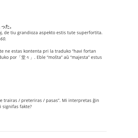
まった。
, de tiu grandioza aspekto estis tute superfortita.
 60.
ute ne estas kontenta pri la traduko “havi fortan
 traduko por「堂々」. Eble “moŝta” aŭ “majesta” estus
rairas / preteriras / pasas”. Mi interpretas ĝin
i signifas fakte?