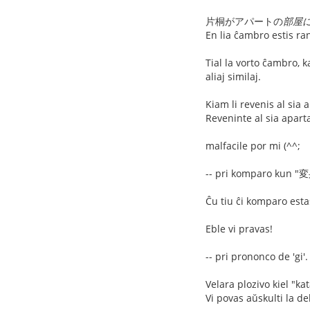
片桐がアパートの
部屋
En lia ĉambro estis ra
Tial la vorto ĉambro, k
aliaj similaj.
Kiam li revenis al sia
Reveninte al sia apart
malfacile por mi (^^;
-- pri komparo kun "
Ĉu tiu ĉi komparo esta
Eble vi pravas!
-- pri prononco de 'gi'.
Velara plozivo kiel "kat
Vi povas aŭskulti la d