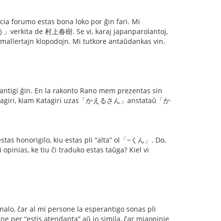
nacia forumo estas bona loko por ĝin fari. Mi
verkita de 村上春樹. Se vi, karaj japanparolantoj,
n mallertajn klopodojn. Mi tutkore antaŭdankas vin.
antigi ĝin. En la rakonto Rano mem prezentas sin
agiri, kiam Katagiri uzas「かえるさん」anstataŭ「か
as honorigilo, kiu estas pli “alta” ol「~くん」. Do,
as, ke tiu ĉi traduko estas taŭga? Kiel vi
inalo, ĉar al mi persone la esperantigo sonas pli
per “estis atendanta” aŭ io simila, ĉar miaopinie