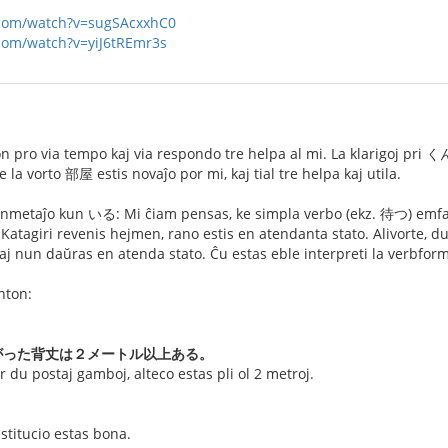
.com/watch?v=sugSAcxxhC0
com/watch?v=yiJ6tREmr3s
 pro via tempo kaj via respondo tre helpa al mi. La klarigoj pri くん 
e la vorto 部屋 estis novaĵo por mi, kaj tial tre helpa kaj utila.
 kunmetaĵo kun いる: Mi ĉiam pensas, ke simpla verbo (ekz. 待つ) 
 Katagiri revenis hejmen, rano estis en atendanta stato. Alivorte, d
aj nun daŭras en atenda stato. Ĉu estas eble interpreti la verbform
nton:
がった背丈は２メートル以上ある。
r du postaj gamboj, alteco estas pli ol 2 metroj.
stitucio estas bona.