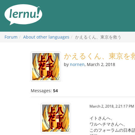
Skip
to
the
content
Forum
About other languages
かえるくん、東京を救う
かえるくん、東京を
by
nornen
, March 2, 2018
Messages:
54
March 2, 2018, 2:21:17 PM
イトさんへ、
ワルヘチマさんへ、
このフォーラムの日本