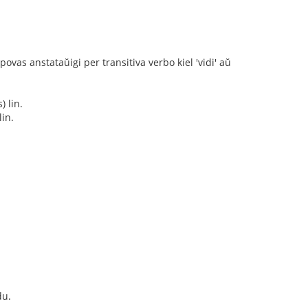
povas anstataŭigi per transitiva verbo kiel 'vidi' aŭ
) lin.
in.
du.