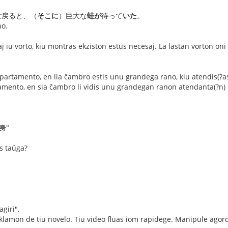
に
戻ると、（
そこに
）巨大な
蛙が
待って
いた
。
no.
aj iu vorto, kiu montras ekziston estus necesaj. La lastan vorton oni 
 apartamento, en lia ĉambro estis unu grandega rano, kiu atendis(?as
amento, en sia ĉambro li vidis unu grandegan ranon atendanta(?n) l
変身"
s taŭga?
agiri".
eklamon de tiu novelo. Tiu video fluas iom rapidege. Manipule agor