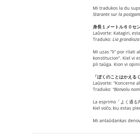
Mi tradukos la du supr
Starante sur la postgambo
身長１メートル６０セ
Laŭvorte: Katagiri, est
Traduko:
Lia grandioza
Mi uzas “li” por rilati
konstitucion”. Kiel v
pli taŭga. Kion vi opin
「ぼくのことはかえる
Laŭvorte: “Koncerne al
Traduko:
“Bonvolu nomi
La esprimo「よく通る声」estas
kiel voĉo, kiu estas pl
Mi antaŭdankas denov