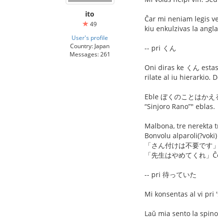
ito
Ĉar mi neniam legis 
49
kiu enkulzivas la angl
User's profile
Country: Japan
-- pri くん
Messages: 261
Oni diras ke くん estas
rilate al iu hierarkio.
Eble ぼくのことはかえるくんと
“Sinjoro Rano”" eblas.
Malbona, tre nerekta t
Bonvolu alparoli(?voki)
「さん付けは不要です」 Esta
「先生はやめてくれ」Ĉesu uz
-- pri 待っていた
Mi konsentas al vi pri 'si
Laŭ mia sento la spino 