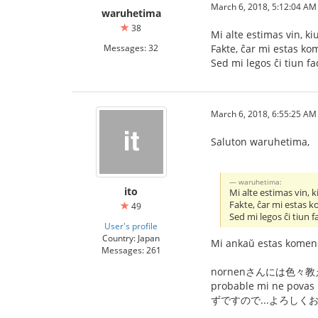
March 6, 2018, 5:12:04 AM
waruhetima
38
Mi alte estimas vin, k
Messages: 32
Fakte, ĉar mi estas ko
Sed mi legos ĉi tiun f
March 6, 2018, 6:55:25 AM
Saluton waruhetima,
waruhetima:
ito
Mi alte estimas vin, 
Fakte, ĉar mi estas k
49
Sed mi legos ĉi tiun 
User's profile
Country: Japan
Mi ankaŭ estas komenca
Messages: 261
nornenさんには色
probable mi n
ずですので...よろしくお願