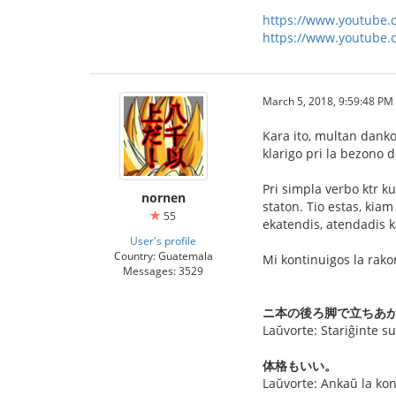
https://www.youtube
https://www.youtube.
March 5, 2018, 9:59:48 PM
Kara ito, multan dankon
klarigo pri la bezono d
Pri simpla verbo ktr
nornen
staton. Tio estas, kiam
55
ekatendis, atendadis k
User's profile
Country: Guatemala
Mi kontinuigos la rako
Messages: 3529
ニ本の後ろ脚で立ちあ
Laŭvorte: Stariĝinte su
体格もいい。
Laŭvorte: Ankaŭ la kon