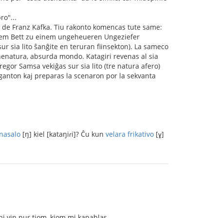
o"...
a de Franz Kafka. Tiu rakonto komencas tute same:
nem Bett zu einem ungeheueren Ungeziefer
ur sia lito ŝanĝite en teruran fiinsekton). La sameco
 nenatura, absurda mondo. Katagiri revenas al sia
gor Samsa vekiĝas sur sia lito (tre natura afero)
leganton kaj preparas la scenaron por la sekvanta
 nasalo
[ŋ] kiel [kataŋiɾi]? Ĉu kun
velara frikativo
[ɣ]
pi vin nur tiom, kiom mi kapablas.