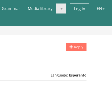
Grammar
Media library
EN
Log in
Reply
Language:
Esperanto