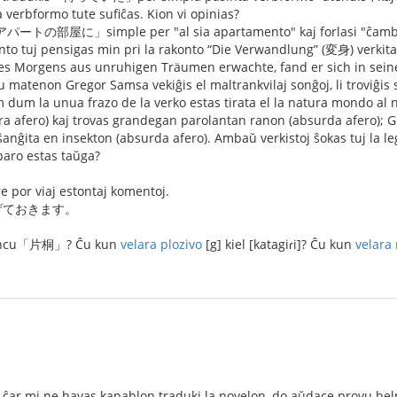
 verbformo tute sufiĉas. Kion vi opinias?
「アパートの部屋に」simple per "al sia apartamento" kaj forlasi "ĉambr
nto tuj pensigas min pri la rakonto “Die Verwandlung” (変身) verkit
nes Morgens aus unruhigen Träumen erwachte, fand er sich in sei
 matenon Gregor Samsa vekiĝis el maltrankvilaj sonĝoj, li troviĝis s
am dum la unua frazo de la verko estas tirata el la natura mondo al
a afero) kaj trovas grandegan parolantan ranon (absurda afero); Gre
s ŝanĝita en insekton (absurda afero). Ambaŭ verkistoj ŝokas tuj la 
paro estas taŭga?
 por viaj estontaj komentoj.
げておきます。
ononcu「片桐」? Ĉu kun
velara plozivo
[g] kiel [katagiɾi]? Ĉu kun
velara
d ĉar mi ne havas kapablon traduki la novelon, do aŭdace provu hel