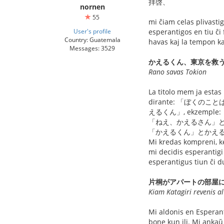
拝啓、
nornen
55
mi ĉiam celas plivastig
User's profile
esperantigos en tiu 
Country: Guatemala
havas kaj la tempon ka
Messages: 3529
かえるくん、東京を救
Rano savas Tokion
La titolo mem ja esta
dirante: 「ぼくのことはかえ
えるくん」, ekzemple:
「ねえ、かえるさん」
「かえるくん」とかえ
Mi kredas kompreni, k
mi decidis esperanti
esperantigus tiun ĉi d
片桐がアパートの部屋
Kiam Katagiri revenis a
Mi aldonis en Esperanto
bone kun ili. Mi anka