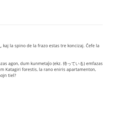
kaj la spino de la frazo estas tre koncizaj. Ĉefe la
emfazas agon, dum kunmetaĵo (ekz. 待っている) emfazas
um Katagiri forestis, la rano eniris apartamenton,
ojn tiel?