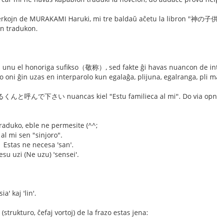
verkojn de MURAKAMI Haruki, mi tre baldaŭ aĉetu la libron "神の
an tradukon.
 unu el honoriga sufikso（敬称）, sed fakte ĝi havas nuancon de intim
 Do oni ĝin uzas en interparolo kun egalaĝa, plijuna, egalranga, pli 
呼んで下さい nuancas kiel "Estu familieca al mi". Do via
raduko, eble ne permesite (^^;
 al mi sen "sinjoro".
s ne necesa 'san'.
i (Ne uzu) 'sensei'.
a' kaj 'lin'.
(strukturo, ĉefaj vortoj) de la frazo estas jena: