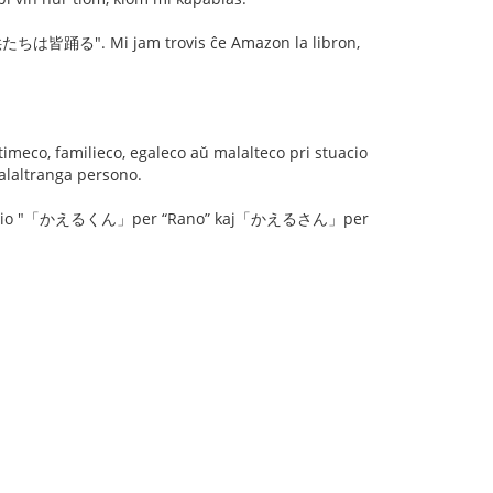
子供たちは皆踊る". Mi jam trovis ĉe Amazon la libron,
eco, familieco, egaleco aŭ malalteco pri stuacio
malaltranga persono.
 opnio "「かえるくん」per “Rano” kaj「かえるさん」per