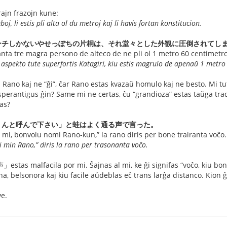
ajn frazojn kune:
j, li estis pli alta ol du metroj kaj li havis fortan konstitucion.
ンチしかないやせっぽちの片桐は、それ堂々とした外観に圧倒されてし
anta tre magra persono de alteco de ne pli ol 1 metro 60 centimetroj
 aspekto tute superfortis Katagiri, kiu estis magrulo de apenaŭ 1 metro
 al Rano kaj ne “ĝi”, ĉar Rano estas kvazaŭ homulo kaj ne besto. Mi t
i esperantigus ĝin? Same mi ne certas, ĉu “grandioza” estas taŭga
ias?
くんと呼んで下さい」と蛙はよく通る声で言った。
 mi, bonvolu nomi Rano-kun,” la rano diris per bone trairanta voĉo.
 min Rano,” diris la rano per trasonanta voĉo.
 malfacila por mi. Ŝajnas al mi, ke ĝi signifas “voĉo, kiu bone t
ena, belsonora kaj kiu facile aŭdeblas eĉ trans larĝa distanco. Kion ĝ
e.