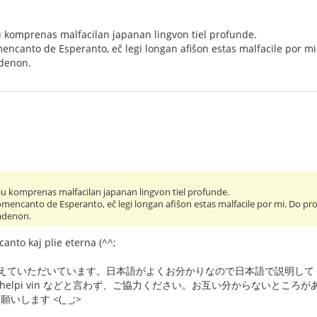
iu komprenas malfacilan japanan lingvon tiel profunde.
mencanto de Esperanto, eĉ legi longan afiŝon estas malfacile por mi
adenon.
kiu komprenas malfacilan japanan lingvon tiel profunde.
omencanto de Esperanto, eĉ legi longan afiŝon estas malfacile por mi. Do pro
fadenon.
nto kaj plie eterna (^^;
々教えていただいています。日本語がよくお分かりなので日本語で説明し
e povas helpi vin などと言わず、ご協力ください。お互い分から
いします <(_ _;>