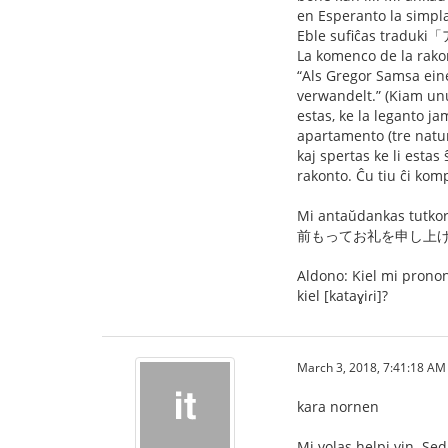
en Esperanto la simpla
Eble sufiĉas traduki
La komenco de la rako
“Als Gregor Samsa ei
verwandelt.” (Kiam unu
estas, ke la leganto j
apartamento (tre natur
kaj spertas ke li esta
rakonto. Ĉu tiu ĉi kom
Mi antaŭdankas tutkore
前もってお礼を申し上
Aldono: Kiel mi pr
kiel [kataɣiɾi]?
March 3, 2018, 7:41:18 AM
kara nornen
Mi volas helpi vin. Se