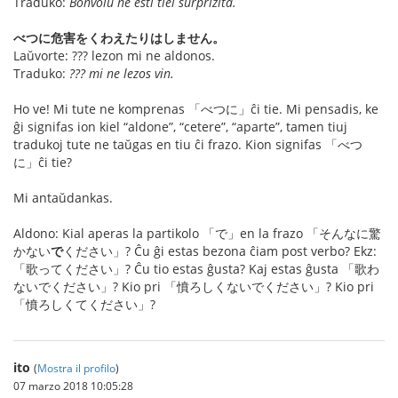
Traduko:
Bonvolu ne esti tiel surprizita.
べつに危害をくわえたりはしません。
Laŭvorte: ??? lezon mi ne aldonos.
Traduko:
??? mi ne lezos vin.
Ho ve! Mi tute ne komprenas 「べつに」ĉi tie. Mi pensadis, ke
ĝi signifas ion kiel “aldone”, “cetere”, “aparte”, tamen tiuj
tradukoj tute ne taŭgas en tiu ĉi frazo. Kion signifas 「べつ
に」ĉi tie?
Mi antaŭdankas.
Aldono: Kial aperas la partikolo 「で」en la frazo 「そんなに驚
かない
で
ください」? Ĉu ĝi estas bezona ĉiam post verbo? Ekz:
「歌ってください」? Ĉu tio estas ĝusta? Kaj estas ĝusta 「歌わ
ないでください」? Kio pri 「憤ろしくないでください」? Kio pri
「憤ろしくてください」?
ito
(
Mostra il profilo
)
07 marzo 2018 10:05:28