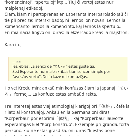
“komencintoj”, “spertuloj” ktp... Tiuj ĉi vortoj estas nur
malplenaj etikedoj.
Ĉiam, kiam ni partoprenas en Esperanta interparolado (aŭ ĉi
tie pli precize: interskribado), ni lernos ion novan. Lernos la
komencanto, lernos la komencinto, kaj lernos la spertulo...
En mia nacia lingvo oni diras: la ekzercado kreas la majstron.
Kara ito,
ito:
Jes, eblas. La senco de "ている" estas ĝuste tia.
Sed Esperanto normale skribas tiun sencon simple per
"as/is/os-vorto". Do iu kaze mi konfuziĝas.
Ho ve! Kredu min: ankaŭ min konfuzas ĉiam la japanaj「てい
る」 formoj... La konfuzo estas ambaŭdirekta.
Tre interesaj estas viaj etimologiaj klarigoj pri「体格」, ĉefe la
rilato al konstruaĵoj. Ankaŭ en la Germana oni diras
“Körperbau” por esprimi「体格」, kaj “Körperbau” laŭvorte
esperantiĝas kiel “Korp-konstruo”. Ekzemple pri granda, forta
persono, kiu ne estas grasdika, oni diras “li estas bone