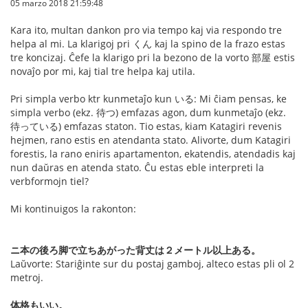
05 marzo 2018 21:59:48
Kara ito, multan dankon pro via tempo kaj via respondo tre
helpa al mi. La klarigoj pri くん kaj la spino de la frazo estas
tre koncizaj. Ĉefe la klarigo pri la bezono de la vorto 部屋 estis
novaĵo por mi, kaj tial tre helpa kaj utila.
Pri simpla verbo ktr kunmetaĵo kun いる: Mi ĉiam pensas, ke
simpla verbo (ekz. 待つ) emfazas agon, dum kunmetaĵo (ekz.
待っている) emfazas staton. Tio estas, kiam Katagiri revenis
hejmen, rano estis en atendanta stato. Alivorte, dum Katagiri
forestis, la rano eniris apartamenton, ekatendis, atendadis kaj
nun daŭras en atenda stato. Ĉu estas eble interpreti la
verbformojn tiel?
Mi kontinuigos la rakonton:
ニ本の後ろ脚で立ちあがった背丈は２メートル以上ある。
Laŭvorte: Stariĝinte sur du postaj gamboj, alteco estas pli ol 2
metroj.
体格もいい。