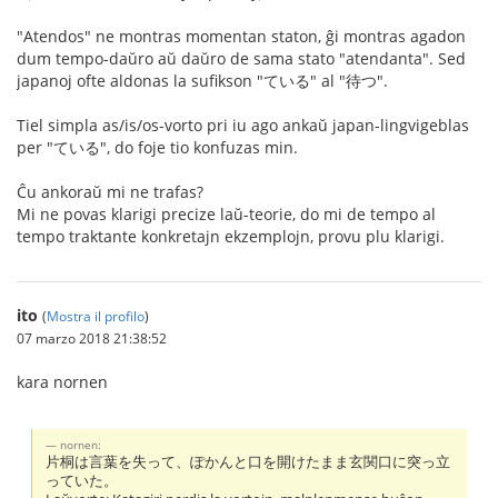
"Atendos" ne montras momentan staton, ĝi montras agadon
dum tempo-daŭro aŭ daŭro de sama stato "atendanta". Sed
japanoj ofte aldonas la sufikson "ている" al "待つ".
Tiel simpla as/is/os-vorto pri iu ago ankaŭ japan-lingvigeblas
per "ている", do foje tio konfuzas min.
Ĉu ankoraŭ mi ne trafas?
Mi ne povas klarigi precize laŭ-teorie, do mi de tempo al
tempo traktante konkretajn ekzemplojn, provu plu klarigi.
ito
(
Mostra il profilo
)
07 marzo 2018 21:38:52
kara nornen
nornen:
片桐は言葉を失って、ぽかんと口を開けたまま玄関口に突っ立
っていた。