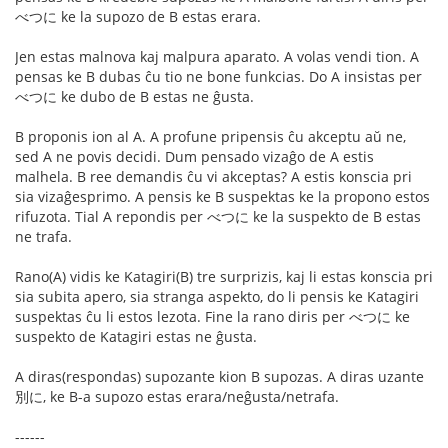
べつに ke la supozo de B estas erara.
Jen estas malnova kaj malpura aparato. A volas vendi tion. A
pensas ke B dubas ĉu tio ne bone funkcias. Do A insistas per
べつに ke dubo de B estas ne ĝusta.
B proponis ion al A. A profune pripensis ĉu akceptu aŭ ne,
sed A ne povis decidi. Dum pensado vizaĝo de A estis
malhela. B ree demandis ĉu vi akceptas? A estis konscia pri
sia vizaĝesprimo. A pensis ke B suspektas ke la propono estos
rifuzota. Tial A repondis per べつに ke la suspekto de B estas
ne trafa.
Rano(A) vidis ke Katagiri(B) tre surprizis, kaj li estas konscia pri
sia subita apero, sia stranga aspekto, do li pensis ke Katagiri
suspektas ĉu li estos lezota. Fine la rano diris per べつに ke
suspekto de Katagiri estas ne ĝusta.
A diras(respondas) supozante kion B supozas. A diras uzante
別に, ke B-a supozo estas erara/neĝusta/netrafa.
------