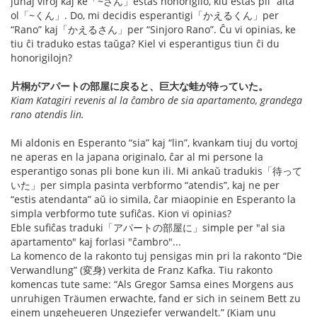
junaj viroj kaj ke「~さん」estas honorigilo, kiu estas pli “alta”
ol「~くん」. Do, mi decidis esperantigi「かえるくん」per
“Rano” kaj「かえるさん」per “Sinjoro Rano”. Ĉu vi opinias, ke
tiu ĉi traduko estas taŭga? Kiel vi esperantigus tiun ĉi du
honorigilojn?
片桐がアパートの部屋に戻ると、巨大な蛙が待っていた。
Kiam Katagiri revenis al la ĉambro de sia apartamento, grandega
rano atendis lin.
Mi aldonis en Esperanto “sia” kaj “lin”, kvankam tiuj du vortoj
ne aperas en la japana originalo, ĉar al mi persone la
esperantigo sonas pli bone kun ili. Mi ankaŭ tradukis「待って
いた」per simpla pasinta verbformo “atendis”, kaj ne per
“estis atendanta” aŭ io simila, ĉar miaopinie en Esperanto la
simpla verbformo tute sufiĉas. Kion vi opinias?
Eble sufiĉas traduki「アパートの部屋に」simple per "al sia
apartamento" kaj forlasi "ĉambro"...
La komenco de la rakonto tuj pensigas min pri la rakonto “Die
Verwandlung” (変身) verkita de Franz Kafka. Tiu rakonto
komencas tute same: “Als Gregor Samsa eines Morgens aus
unruhigen Träumen erwachte, fand er sich in seinem Bett zu
einem ungeheueren Ungeziefer verwandelt.” (Kiam unu