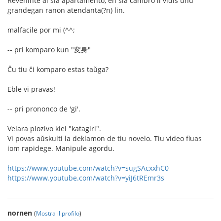
Reveninte al sia apartamento, en sia ĉambro li vidis unu
grandegan ranon atendanta(?n) lin.
malfacile por mi (^^;
-- pri komparo kun "変身"
Ĉu tiu ĉi komparo estas taŭga?
Eble vi pravas!
-- pri prononco de 'gi'.
Velara plozivo kiel "katagiri".
Vi povas aŭskulti la deklamon de tiu novelo. Tiu video fluas
iom rapidege. Manipule agordu.
https://www.youtube.com/watch?v=sugSAcxxhC0
https://www.youtube.com/watch?v=yiJ6tREmr3s
nornen
(
Mostra il profilo
)