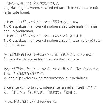
（他の人と違って）全く大丈夫でした
Ĉiuj klasanoj malvarmumis, sed mi fartis bone tutue alie (aŭ
fartis tute bone).
これは古くて汚いですが、べつに問題はありません。
Tio ĉi aspektas malnova kaj malpura, sed tute male ĝi havas
neniun problemon.
これは古くて汚いですが、べつにちゃんと動きますよ。
Tio ĉi aspektas malnova kaj malpura, sed ĝi tute male (aŭ tute)
bone funkcias.
そこは危険ではありませんか？べつに（危険ではありません）
Ĉu tie estas danĝere? Ne, tute ne estas danĝere.
あなたが失敗したことについて、べつに怒っているのではありま
せん、ただ残念なだけです。
Mi neniel prikoleras vian malsukceson, nur bedaŭras.
3) celante kun forta volo, intencante fari iel ajn(ĉiel)「ことさ
ら」「あえて」「わざわざ」「故意に」「強引に」
べつにお金がほしいとは思いません。