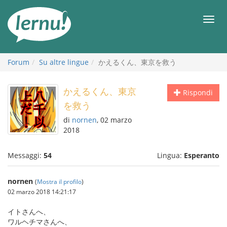
Vai
all’indice
Men
Forum
Su altre lingue
かえるくん、東京を救う
かえるくん、東京
Rispondi
を救う
di
nornen
, 02 marzo
2018
Messaggi:
54
Lingua:
Esperanto
nornen
(
Mostra il profilo
)
02 marzo 2018 14:21:17
イトさんへ、
ワルヘチマさんへ、