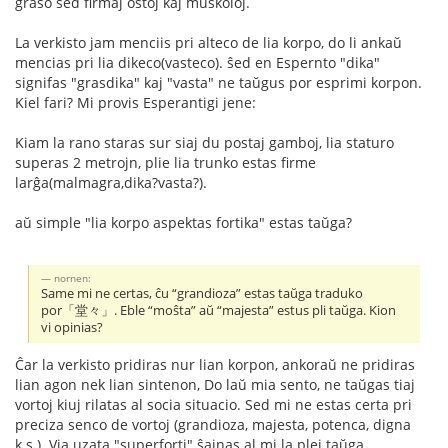
graso sed firmaj ostoj kaj muskoloj.
La verkisto jam menciis pri alteco de lia korpo, do li ankaŭ
mencias pri lia dikeco(vasteco). ŝed en Espernto "dika"
signifas "grasdika" kaj "vasta" ne taŭgus por esprimi korpon.
Kiel fari? Mi provis Esperantigi jene:
Kiam la rano staras sur siaj du postaj gamboj, lia staturo
superas 2 metrojn, plie lia trunko estas firme
larĝa(malmagra,dika?vasta?).
aŭ simple "lia korpo aspektas fortika" estas taŭga?
nornen:
Same mi ne certas, ĉu “grandioza” estas taŭga traduko
por「堂々」. Eble “moŝta” aŭ “majesta” estus pli taŭga. Kion
vi opinias?
Ĉar la verkisto pridiras nur lian korpon, ankoraŭ ne pridiras
lian agon nek lian sintenon, Do laŭ mia sento, ne taŭgas tiaj
vortoj kiuj rilatas al socia situacio. Sed mi ne estas certa pri
preciza senco de vortoj (grandioza, majesta, potenca, digna
k.s.). Via uzata "superforti" ŝajnas al mi la plej taŭga.