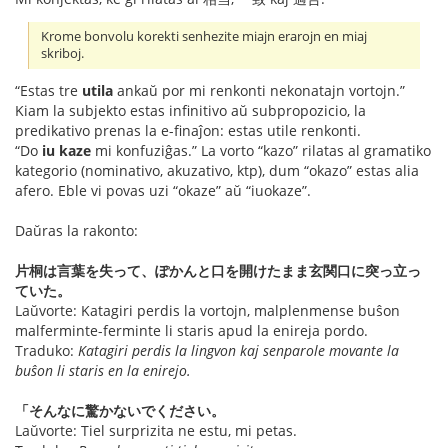
Krome bonvolu korekti senhezite miajn erarojn en miaj
skriboj.
“Estas tre
utila
ankaŭ por mi renkonti nekonatajn vortojn.”
Kiam la subjekto estas infinitivo aŭ subpropozicio, la
predikativo prenas la e-finaĵon: estas utile renkonti.
“Do
iu kaze
mi konfuziĝas.” La vorto “kazo” rilatas al gramatiko
kategorio (nominativo, akuzativo, ktp), dum “okazo” estas alia
afero. Eble vi povas uzi “okaze” aŭ “iuokaze”.
Daŭras la rakonto:
片桐は言葉を失って、ぽかんと口を開けたまま玄関口に突っ立っ
ていた。
Laŭvorte: Katagiri perdis la vortojn, malplenmense buŝon
malferminte-ferminte li staris apud la enireja pordo.
Traduko:
Katagiri perdis la lingvon kaj senparole movante la
buŝon li staris en la enirejo.
「そんなに驚かないでください。
Laŭvorte: Tiel surprizita ne estu, mi petas.