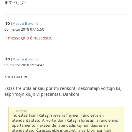
ます <(_ _;>
ito
(
Mostra il profilo
)
06 marzo 2018 07:15:50
Il messaggio é nascosto.
ito
(
Mostra il profilo
)
06 marzo 2018 15:14:43
kara nornen,
Estas tre utila ankaŭ por mi renkonti nekonatajn vortojn kaj
esprimojn kiujn vi prezentas. Dankon!
nornen:
Tio estas, kiam Katagiri revenis hejmen, rano estis en
atendanta stato. Alivorte, dum Katagiri forestis, la rano eniris
apartamenton, ekatendis, atendadis kaj nun daŭras en
atenda stato. Ĉu estas eble interpreti la verbformojn tiel?