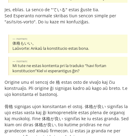
Jes, eblas. La senco de "ている" estas ĝuste tia.
Sed Esperanto normale skribas tiun sencon simple per
"as/is/os-vorto". Do iu kaze mi konfuziĝas.
nornen:
体格もいい。
Laŭvorte: Ankaŭ la konstitucio estas bona.
nornen:
Mi tute ne estas kontenta pri la traduko “havi fortan
konstitucion”Kiel vi esperantigus ĝin?
Origine unu el sencoj de 格 estas osto de vivaĵo kaj ĉiu
konstruaĵo. Pli origine ĝi signigas kadro aŭ kago aŭ breto. t.e
ujo konsitanta el bastonoj.
骨格 signigas ujon konsitantan el ostoj. 体格が良い signifas la
ujo estas vasta kaj ĝi komopreneble estas plena de organoj
kaj muskoloj. Fine 体格が良い signifas ke iu estas granda. Sed
kiam oni diras 体格が良い, tio kutime pridiras ne nur
grandecon sed ankaŭ firmecon. Li estas ja granda ne per