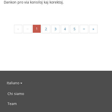
Dankon pro via konsiloj kaj korektoj.
1
«
<
2
3
4
5
>
»
Italiano
Chi siamo
Team