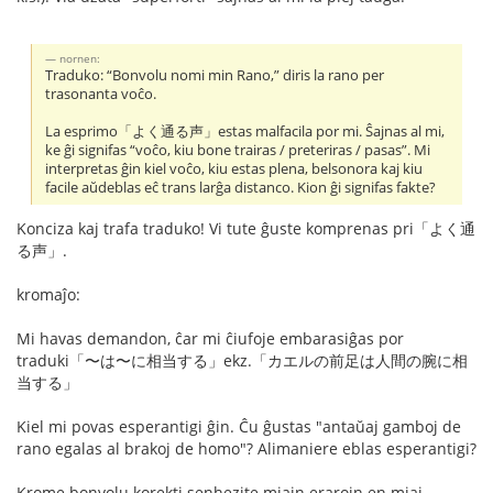
nornen:
Traduko: “Bonvolu nomi min Rano,” diris la rano per
trasonanta voĉo.
La esprimo「よく通る声」estas malfacila por mi. Ŝajnas al mi,
ke ĝi signifas “voĉo, kiu bone trairas / preteriras / pasas”. Mi
interpretas ĝin kiel voĉo, kiu estas plena, belsonora kaj kiu
facile aŭdeblas eĉ trans larĝa distanco. Kion ĝi signifas fakte?
Konciza kaj trafa traduko! Vi tute ĝuste komprenas pri「よく通
る声」.
kromaĵo:
Mi havas demandon, ĉar mi ĉiufoje embarasiĝas por
traduki「〜は〜に相当する」ekz.「カエルの前足は人間の腕に相
当する」
Kiel mi povas esperantigi ĝin. Ĉu ĝustas "antaŭaj gamboj de
rano egalas al brakoj de homo"? Alimaniere eblas esperantigi?
Krome bonvolu korekti senhezite miajn erarojn en miaj