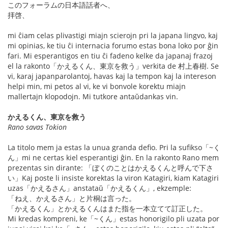
このフォーラムの日本語話者へ、
拝啓、
mi ĉiam celas plivastigi miajn scierojn pri la japana lingvo, kaj
mi opinias, ke tiu ĉi internacia forumo estas bona loko por ĝin
fari. Mi esperantigos en tiu ĉi fadeno kelke da japanaj frazoj
el la rakonto「かえるくん、東京を救う」verkita de 村上春樹. Se
vi, karaj japanparolantoj, havas kaj la tempon kaj la intereson
helpi min, mi petos al vi, ke vi bonvole korektu miajn
mallertajn klopodojn. Mi tutkore antaŭdankas vin.
かえるくん、東京を救う
Rano savas Tokion
La titolo mem ja estas la unua granda defio. Pri la sufikso「~く
ん」mi ne certas kiel esperantigi ĝin. En la rakonto Rano mem
prezentas sin dirante: 「ぼくのことはかえるくんと呼んで下さ
い」Kaj poste li insiste korektas la viron Katagiri, kiam Katagiri
uzas「かえるさん」anstataŭ「かえるくん」, ekzemple:
「ねえ、かえるさん」と片桐は言った。
「かえるくん」とかえるくんはまた指を一本立てて訂正した。
Mi kredas kompreni, ke「~くん」estas honorigilo pli uzata por