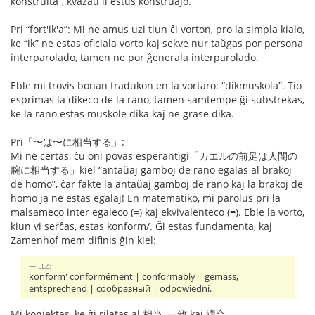
konstruita”, kvazaŭ li estus konstruaĵo.
Pri “fort'ik'a”: Mi ne amus uzi tiun ĉi vorton, pro la simpla kialo,
ke “ik” ne estas oficiala vorto kaj sekve nur taŭgas por persona
interparolado, tamen ne por ĝenerala interparolado.
Eble mi trovis bonan tradukon en la vortaro: “dikmuskola”. Tio
esprimas la dikeco de la rano, tamen samtempe ĝi substrekas,
ke la rano estas muskole dika kaj ne grase dika.
Pri「〜は〜に相当する」:
Mi ne certas, ĉu oni povas esperantigi「カエルの前足は人間の
腕に相当する」kiel “antaŭaj gamboj de rano egalas al brakoj
de homo”, ĉar fakte la antaŭaj gamboj de rano kaj la brakoj de
homo ja ne estas egalaj! En matematiko, mi parolus pri la
malsameco inter egaleco (=) kaj ekvivalenteco (≡). Eble la vorto,
kiun vi serĉas, estas konform/. Ĝi estas fundamenta, kaj
Zamenhof mem difinis ĝin kiel:
LLZ:
konform' conformément | conformably | gemäss,
entsprechend | сообразный | odpowiedni.
Mi konjektas, ke ĝi rilatas al 相当, 一致 kaj 適合.