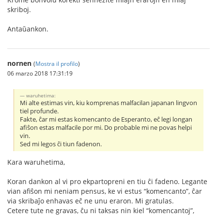
skriboj.
Antaŭankon.
nornen
(
Mostra il profilo
)
06 marzo 2018 17:31:19
waruhetima:
Mi alte estimas vin, kiu komprenas malfacilan japanan lingvon
tiel profunde.
Fakte, ĉar mi estas komencanto de Esperanto, eĉ legi longan
afiŝon estas malfacile por mi. Do probable mi ne povas helpi
vin.
Sed mi legos ĉi tiun fadenon.
Kara waruhetima,
Koran dankon al vi pro ekpartopreni en tiu ĉi fadeno. Legante
vian afiŝon mi neniam pensus, ke vi estus “komencanto”, ĉar
via skribaĵo enhavas eĉ ne unu eraron. Mi gratulas.
Cetere tute ne gravas, ĉu ni taksas nin kiel “komencantoj”,