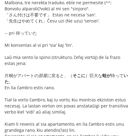
Malbona, tre nerekta traduko, eble ne permesite (^^;
Bonvolu alparoli(?voki) al mi sen "sinjoro".
「さん付けは不要です」 Estas ne necesa 'san'.
「先生はやめてくれ」Ĉesu uzi (Ne uzu) 'sensei'.
-- pri 待っていた
Mi konsentas al vi pri 'sia' kaj 'lin'.
Laŭ mia sento la spino (strukturo, ĉefaj vortoj) de la frazo
estas jena:
片桐がアパートの
部屋に
戻ると、（
そこに
）巨大な
蛙が
待って
い
た
。
En lia ĉambro estis rano.
Tial la vorto ĉambro, kaj iu vorto, kiu montras ekziston estus
necesaj. La lastan vorton oni povas anstataŭigi per transitiva
verbo kiel 'vidi' aŭ aliaj similaj.
Kiam li revenis al sia apartamento, en lia ĉambro estis unu
grandega rano, kiu atendis(?as) lin.