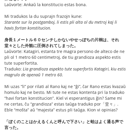
Laŭvorte: Ankaŭ la konstitucio estas bona.
Mi tradukos la du suprajn frazojn kune:
Starante sur la postgamboj, li estis pli alta ol du metroj kaj li
havis fortan konstitucion.
身長１メートル６０センチしかないやせっぽちの片桐は、それ
堂々とした外観に圧倒されてしまった。
Laŭvorte: Katagiri, estanta tre magra persono de alteco de ne
pli ol 1 metro 60 centimetroj, de tiu grandioza aspekto estis
tute superfortita.
Traduko:
Lia grandioza aspekto tute superfortis Katagiri, kiu estis
magrulo de apenaŭ 1 metro 60.
Mi uzas “li” por rilati al Rano kaj ne “ĝi”, ĉar Rano estas kvazaŭ
homulo kaj ne besto. Mi tute ne estas kontenta pri la traduko
“havi fortan konstitucion”. Kiel vi esperantigus ĝin? Same mi
ne certas, ĉu “grandioza” estas taŭga traduko por「堂々」.
Eble “moŝta” aŭ “majesta” estus pli taŭga. Kion vi opinias?
「ぼくのことはかえるくんと呼んで下さい」と蛙はよく通る声で
言った。