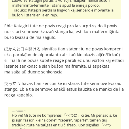
Laŭvorte: Katagiri perdis la vortojn, malplenmense buŝon
malferminte-ferminte li staris apud la enireja pordo.
Traduko: Katagiri perdis la lingvon kaj senparole movante la
buŝon li staris en la enirejo.
Eble Katagiri tute ne povis reagi pro la surprizo, do li povis
nur stari senmove kvazaŭ stango kaj esti kun malfermiĝinta
buŝo kvazaŭ de malsaĝulo.
ぽかんと口を開ける signifas tian staton: Iu ne povas kompreni
ekz. parolaĵon de alparolanto al si aŭ kio okazis al(ĉe/ĉirkaŭ)
si. Tial li ne povas subite reage paroli eĉ unu vorton kaj estadi
lasante senkonscie sian buŝon malfremita. Li aspektas
malsaĝa aŭ duone senkonscia.
突っ立つ havas tian sencon ke iu staras tute senmove kvazaŭ
stango. Eble tia senmovo anakŭ estus kaŭzita de manko de lia
reaga kapablo.
nornen:
Ho ve! Mi tute ne komprenas 「べつに」ĉi tie. Mi pensadis, ke
ĝi signifas ion kiel “aldone”, “cetere”, “aparte”, tamen tiuj
tradukoj tute ne taŭgas en tiu ĉi frazo. Kion signifas 「べつ