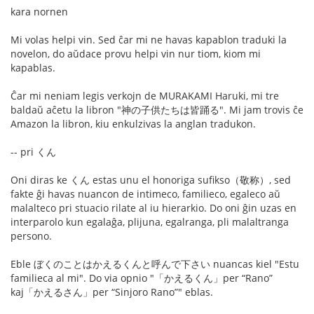
kara nornen
Mi volas helpi vin. Sed ĉar mi ne havas kapablon traduki la
novelon, do aŭdace provu helpi vin nur tiom, kiom mi
kapablas.
Ĉar mi neniam legis verkojn de MURAKAMI Haruki, mi tre
baldaŭ aĉetu la libron "神の子供たちは皆踊る". Mi jam trovis ĉe
Amazon la libron, kiu enkulzivas la anglan tradukon.
-- pri くん
Oni diras ke くん estas unu el honoriga sufikso（敬称）, sed
fakte ĝi havas nuancon de intimeco, familieco, egaleco aŭ
malalteco pri stuacio rilate al iu hierarkio. Do oni ĝin uzas en
interparolo kun egalaĝa, plijuna, egalranga, pli malaltranga
persono.
Eble ぼくのことはかえるくんと呼んで下さい nuancas kiel "Estu
familieca al mi". Do via opnio "「かえるくん」per “Rano”
kaj「かえるさん」per “Sinjoro Rano”" eblas.