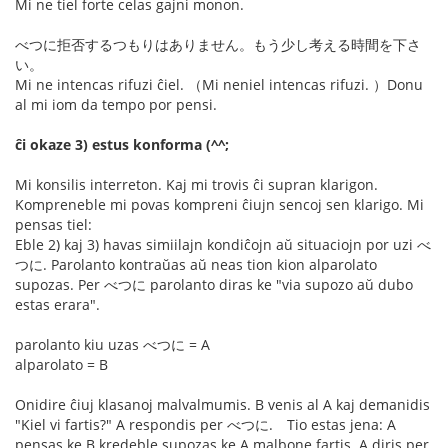
Mi ne tiel forte celas gajni monon.
べつに拒否するつもりはありません。もう少し考える時間を下さ
い。
Mi ne intencas rifuzi ĉiel. （Mi neniel intencas rifuzi. ）Donu
al mi iom da tempo por pensi.
ĉi okaze 3) estus konforma (^^;
Mi konsilis interreton. Kaj mi trovis ĉi supran klarigon.
Kompreneble mi povas kompreni ĉiujn sencoj sen klarigo. Mi
pensas tiel:
Eble 2) kaj 3) havas simiilajn kondiĉojn aŭ situaciojn por uzi べ
つに. Parolanto kontraŭas aŭ neas tion kion alparolato
supozas. Per べつに parolanto diras ke "via supozo aŭ dubo
estas erara".
parolanto kiu uzas べつに = A
alparolato = B
Onidire ĉiuj klasanoj malvalmumis. B venis al A kaj demanidis
"Kiel vi fartis?" A respondis per べつに. Tio estas jena: A
pensas ke B kredeble supozas ke A malbone fartis. A diris per