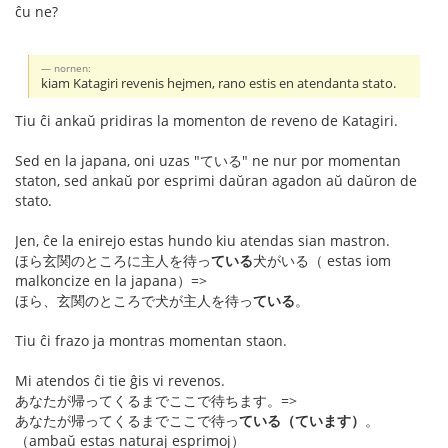
ĉu ne?
nornen:
kiam Katagiri revenis hejmen, rano estis en atendanta stato.
Tiu ĉi ankaŭ pridiras la momenton de reveno de Katagiri.
Sed en la japana, oni uzas "ている" ne nur por momentan
staton, sed ankaŭ por esprimi daŭran agadon aŭ daŭron de
stato.
Jen, ĉe la enirejo estas hundo kiu atendas sian mastron.
ほら玄関のところに主人を待っ
ている
犬がいる（ estas iom
malkoncize en la japana）=>
ほら、玄関のところで犬が主人を待っ
ている
。
Tiu ĉi frazo ja montras momentan staon.
Mi atendos ĉi tie ĝis vi revenos.
あなたが帰ってくるまでここで待ちます。=>
あなたが帰ってくるまでここで待っ
ている（ています）
。
（ambaŭ estas naturaj esprimoj）