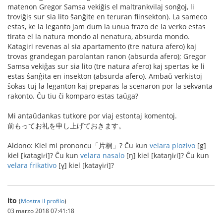
matenon Gregor Samsa vekiĝis el maltrankvilaj sonĝoj, li
troviĝis sur sia lito ŝanĝite en teruran fiinsekton). La sameco
estas, ke la leganto jam dum la unua frazo de la verko estas
tirata el la natura mondo al nenatura, absurda mondo.
Katagiri revenas al sia apartamento (tre natura afero) kaj
trovas grandegan parolantan ranon (absurda afero); Gregor
Samsa vekiĝas sur sia lito (tre natura afero) kaj spertas ke li
estas ŝanĝita en insekton (absurda afero). Ambaŭ verkistoj
ŝokas tuj la leganton kaj preparas la scenaron por la sekvanta
rakonto. Ĉu tiu ĉi komparo estas taŭga?
Mi antaŭdankas tutkore por viaj estontaj komentoj.
前もってお礼を申し上げておきます。
Aldono: Kiel mi prononcu「片桐」? Ĉu kun
velara plozivo
[g]
kiel [katagiɾi]? Ĉu kun
velara nasalo
[ŋ] kiel [kataŋiɾi]? Ĉu kun
velara frikativo
[ɣ] kiel [kataɣiɾi]?
ito
(
Mostra il profilo
)
03 marzo 2018 07:41:18