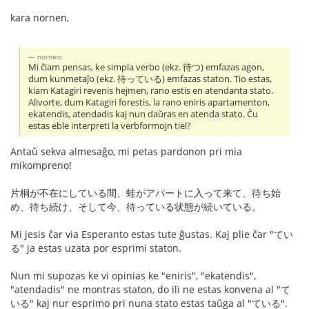
kara nornen,
nornen:
Mi ĉiam pensas, ke simpla verbo (ekz. 待つ) emfazas agon,
dum kunmetaĵo (ekz. 待っている) emfazas staton. Tio estas,
kiam Katagiri revenis hejmen, rano estis en atendanta stato.
Alivorte, dum Katagiri forestis, la rano eniris apartamenton,
ekatendis, atendadis kaj nun daŭras en atenda stato. Ĉu
estas eble interpreti la verbformojn tiel?
Antaŭ sekva almesaĝo, mi petas pardonon pri mia
mikompreno!
片桐が不在にしている間、蛙がアパートに入って来て、待ち始
め、待ち続け、そして今、待っている状態が続いている。
Mi jesis ĉar via Esperanto estas tute ĝustas. Kaj plie ĉar "てい
る" ja estas uzata por esprimi staton.
Nun mi supozas ke vi opinias ke "eniris", "ekatendis",
"atendadis" ne montras staton, do ili ne estas konvena al "て
いる" kaj nur esprimo pri nuna stato estas taŭga al "ている".