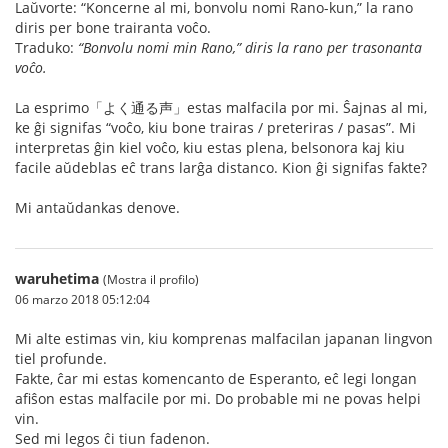
Laŭvorte: “Koncerne al mi, bonvolu nomi Rano-kun,” la rano
diris per bone trairanta voĉo.
Traduko:
“Bonvolu nomi min Rano,” diris la rano per trasonanta
voĉo.
La esprimo「よく通る声」estas malfacila por mi. Ŝajnas al mi,
ke ĝi signifas “voĉo, kiu bone trairas / preteriras / pasas”. Mi
interpretas ĝin kiel voĉo, kiu estas plena, belsonora kaj kiu
facile aŭdeblas eĉ trans larĝa distanco. Kion ĝi signifas fakte?
Mi antaŭdankas denove.
waruhetima
(Mostra il profilo)
06 marzo 2018 05:12:04
Mi alte estimas vin, kiu komprenas malfacilan japanan lingvon
tiel profunde.
Fakte, ĉar mi estas komencanto de Esperanto, eĉ legi longan
afiŝon estas malfacile por mi. Do probable mi ne povas helpi
vin.
Sed mi legos ĉi tiun fadenon.