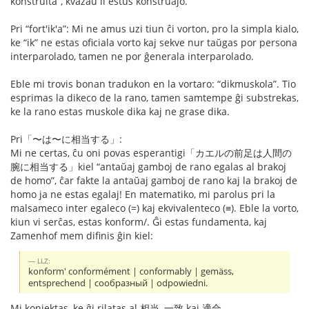
konstruita”, kvazaŭ li estus konstruaĵo.
Pri “fort'ik'a”: Mi ne amus uzi tiun ĉi vorton, pro la simpla kialo,
ke “ik” ne estas oficiala vorto kaj sekve nur taŭgas por persona
interparolado, tamen ne por ĝenerala interparolado.
Eble mi trovis bonan tradukon en la vortaro: “dikmuskola”. Tio
esprimas la dikeco de la rano, tamen samtempe ĝi substrekas,
ke la rano estas muskole dika kaj ne grase dika.
Pri「〜は〜に相当する」:
Mi ne certas, ĉu oni povas esperantigi「カエルの前足は人間の
腕に相当する」kiel “antaŭaj gamboj de rano egalas al brakoj
de homo”, ĉar fakte la antaŭaj gamboj de rano kaj la brakoj de
homo ja ne estas egalaj! En matematiko, mi parolus pri la
malsameco inter egaleco (=) kaj ekvivalenteco (≡). Eble la vorto,
kiun vi serĉas, estas konform/. Ĝi estas fundamenta, kaj
Zamenhof mem difinis ĝin kiel:
LLZ:
konform' conformément | conformably | gemäss,
entsprechend | сообразный | odpowiedni.
Mi konjektas, ke ĝi rilatas al 相当, 一致 kaj 適合.