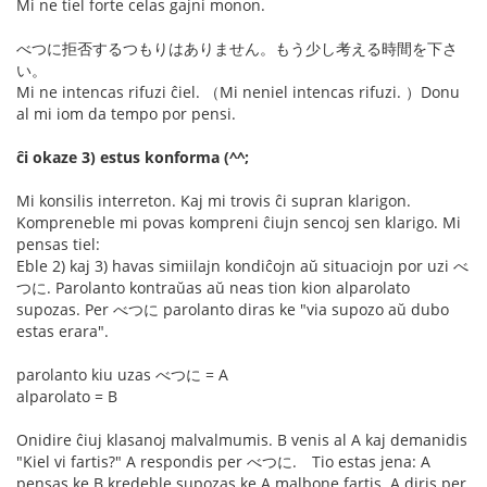
Mi ne tiel forte celas gajni monon.
べつに拒否するつもりはありません。もう少し考える時間を下さ
い。
Mi ne intencas rifuzi ĉiel. （Mi neniel intencas rifuzi. ）Donu
al mi iom da tempo por pensi.
ĉi okaze 3) estus konforma (^^;
Mi konsilis interreton. Kaj mi trovis ĉi supran klarigon.
Kompreneble mi povas kompreni ĉiujn sencoj sen klarigo. Mi
pensas tiel:
Eble 2) kaj 3) havas simiilajn kondiĉojn aŭ situaciojn por uzi べ
つに. Parolanto kontraŭas aŭ neas tion kion alparolato
supozas. Per べつに parolanto diras ke "via supozo aŭ dubo
estas erara".
parolanto kiu uzas べつに = A
alparolato = B
Onidire ĉiuj klasanoj malvalmumis. B venis al A kaj demanidis
"Kiel vi fartis?" A respondis per べつに. Tio estas jena: A
pensas ke B kredeble supozas ke A malbone fartis. A diris per