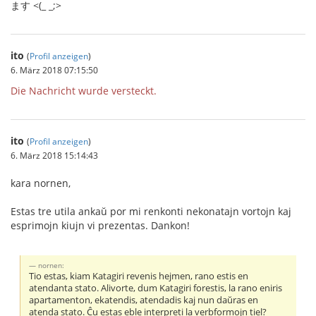
ます <(_ _;>
ito
(
Profil anzeigen
)
6. März 2018 07:15:50
Die Nachricht wurde versteckt.
ito
(
Profil anzeigen
)
6. März 2018 15:14:43
kara nornen,
Estas tre utila ankaŭ por mi renkonti nekonatajn vortojn kaj
esprimojn kiujn vi prezentas. Dankon!
nornen:
Tio estas, kiam Katagiri revenis hejmen, rano estis en
atendanta stato. Alivorte, dum Katagiri forestis, la rano eniris
apartamenton, ekatendis, atendadis kaj nun daŭras en
atenda stato. Ĉu estas eble interpreti la verbformojn tiel?