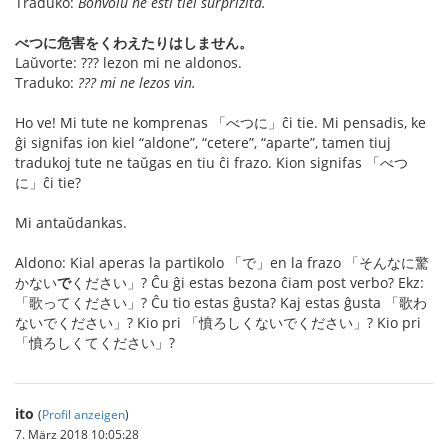
Traduko:
Bonvolu ne esti tiel surprizita.
べつに危害をくわえたりはしません。
Laŭvorte: ??? lezon mi ne aldonos.
Traduko:
??? mi ne lezos vin.
Ho ve! Mi tute ne komprenas 「べつに」ĉi tie. Mi pensadis, ke
ĝi signifas ion kiel “aldone”, “cetere”, “aparte”, tamen tiuj
tradukoj tute ne taŭgas en tiu ĉi frazo. Kion signifas 「べつ
に」ĉi tie?
Mi antaŭdankas.
Aldono: Kial aperas la partikolo 「で」en la frazo 「そんなに驚
かない
で
ください」? Ĉu ĝi estas bezona ĉiam post verbo? Ekz:
「歌ってください」? Ĉu tio estas ĝusta? Kaj estas ĝusta 「歌わ
ないでください」? Kio pri 「憤ろしくないでください」? Kio pri
「憤ろしくてください」?
ito
(
Profil anzeigen
)
7. März 2018 10:05:28