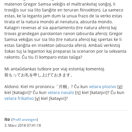
matenon Gregor Samsa vekiĝis el maltrankvilaj sonĝoj, li
troviĝis sur sia lito ŝanĝite en teruran fiinsekton). La sameco
estas, ke la leganto jam dum la unua frazo de la verko estas
tirata el la natura mondo al nenatura, absurda mondo.
Katagiri revenas al sia apartamento (tre natura afero) kaj
trovas grandegan parolantan ranon (absurda afero); Gregor
Samsa vekiĝas sur sia lito (tre natura afero) kaj spertas ke li
estas ŝanĝita en insekton (absurda afero). Ambaŭ verkistoj
ŝokas tuj la leganton kaj preparas la scenaron por la sekvanta
rakonto. Ĉu tiu ĉi komparo estas taŭga?
Mi antaŭdankas tutkore por viaj estontaj komentoj.
前もってお礼を申し上げておきます。
Aldono: Kiel mi prononcu「片桐」? Ĉu kun
velara plozivo
[g]
kiel [katagiɾi]? Ĉu kun
velara nasalo
[ŋ] kiel [kataŋiɾi]? Ĉu kun
velara frikativo
[ɣ] kiel [kataɣiɾi]?
ito
(
Profil anzeigen
)
3. März 2018 07:41:18