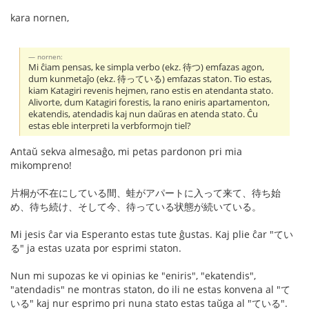
kara nornen,
nornen:
Mi ĉiam pensas, ke simpla verbo (ekz. 待つ) emfazas agon,
dum kunmetaĵo (ekz. 待っている) emfazas staton. Tio estas,
kiam Katagiri revenis hejmen, rano estis en atendanta stato.
Alivorte, dum Katagiri forestis, la rano eniris apartamenton,
ekatendis, atendadis kaj nun daŭras en atenda stato. Ĉu
estas eble interpreti la verbformojn tiel?
Antaŭ sekva almesaĝo, mi petas pardonon pri mia
mikompreno!
片桐が不在にしている間、蛙がアパートに入って来て、待ち始
め、待ち続け、そして今、待っている状態が続いている。
Mi jesis ĉar via Esperanto estas tute ĝustas. Kaj plie ĉar "てい
る" ja estas uzata por esprimi staton.
Nun mi supozas ke vi opinias ke "eniris", "ekatendis",
"atendadis" ne montras staton, do ili ne estas konvena al "て
いる" kaj nur esprimo pri nuna stato estas taŭga al "ている".