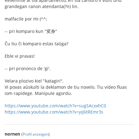
Reveninte al sia apartamento, en sia ĉambro li vidis unu
grandegan ranon atendanta(?n) lin.
malfacile por mi (^^;
-- pri komparo kun "変身"
Ĉu tiu ĉi komparo estas taŭga?
Eble vi pravas!
-- pri prononco de 'gi'.
Velara plozivo kiel "katagiri".
Vi povas aŭskulti la deklamon de tiu novelo. Tiu video fluas
iom rapidege. Manipule agordu.
https://www.youtube.com/watch?v=sugSAcxxhC0
https://www.youtube.com/watch?v=yiJ6tREmr3s
nornen
(
Profil anzeigen
)