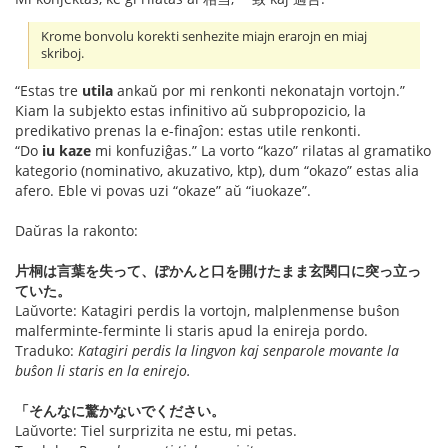
Krome bonvolu korekti senhezite miajn erarojn en miaj
skriboj.
“Estas tre
utila
ankaŭ por mi renkonti nekonatajn vortojn.”
Kiam la subjekto estas infinitivo aŭ subpropozicio, la
predikativo prenas la e-finaĵon: estas utile renkonti.
“Do
iu kaze
mi konfuziĝas.” La vorto “kazo” rilatas al gramatiko
kategorio (nominativo, akuzativo, ktp), dum “okazo” estas alia
afero. Eble vi povas uzi “okaze” aŭ “iuokaze”.
Daŭras la rakonto:
片桐は言葉を失って、ぽかんと口を開けたまま玄関口に突っ立っ
ていた。
Laŭvorte: Katagiri perdis la vortojn, malplenmense buŝon
malferminte-ferminte li staris apud la enireja pordo.
Traduko:
Katagiri perdis la lingvon kaj senparole movante la
buŝon li staris en la enirejo.
「そんなに驚かないでください。
Laŭvorte: Tiel surprizita ne estu, mi petas.