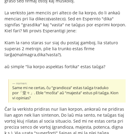
graso sed firmaj ostoj kaj muskoloj.
La verkisto jam menciis pri alteco de lia korpo, do li ankaŭ
mencias pri lia dikeco(vasteco). ŝed en Espernto "dika"
signifas "grasdika" kaj "vasta" ne taŭgus por esprimi korpon.
Kiel fari? Mi provis Esperantigi jene:
Kiam la rano staras sur siaj du postaj gamboj, lia staturo
superas 2 metrojn, plie lia trunko estas firme
larĝa(malmagra,dika?vasta?).
aŭ simple "lia korpo aspektas fortika" estas taŭga?
nornen:
Same mi ne certas, ĉu “grandioza” estas taŭga traduko
por「堂々」. Eble “moŝta” aŭ “majesta” estus pli taŭga. Kion
vi opinias?
Ĉar la verkisto pridiras nur lian korpon, ankoraŭ ne pridiras
lian agon nek lian sintenon, Do laŭ mia sento, ne taŭgas tiaj
vortoj kiuj rilatas al socia situacio. Sed mi ne estas certa pri
preciza senco de vortoj (grandioza, majesta, potenca, digna
k.s.). Via uzata "superforti" ŝajnas al mi la plej taŭga.