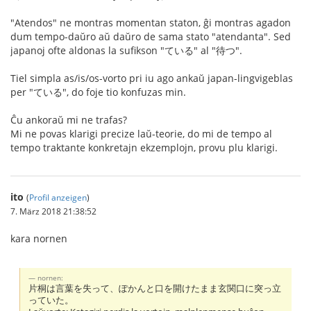
"Atendos" ne montras momentan staton, ĝi montras agadon
dum tempo-daŭro aŭ daŭro de sama stato "atendanta". Sed
japanoj ofte aldonas la sufikson "ている" al "待つ".
Tiel simpla as/is/os-vorto pri iu ago ankaŭ japan-lingvigeblas
per "ている", do foje tio konfuzas min.
Ĉu ankoraŭ mi ne trafas?
Mi ne povas klarigi precize laŭ-teorie, do mi de tempo al
tempo traktante konkretajn ekzemplojn, provu plu klarigi.
ito
(
Profil anzeigen
)
7. März 2018 21:38:52
kara nornen
nornen:
片桐は言葉を失って、ぽかんと口を開けたまま玄関口に突っ立
っていた。