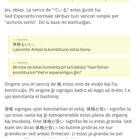
Jes, eblas. La senco de "ている" estas ĝuste tia.
Sed Esperanto normale skribas tiun sencon simple per
"as/is/os-vorto". Do iu kaze mi konfuziĝas.
nornen:
体格もいい。
Laŭvorte: Ankaŭ la konstitucio estas bona.
nornen:
Mi tute ne estas kontenta pri la traduko “havi fortan
konstitucion”Kiel vi esperantigus ĝin?
Origine unu el sencoj de 格 estas osto de vivaĵo kaj ĉiu
konstruaĵo. Pli origine ĝi signigas kadro aŭ kago aŭ breto. t.e
ujo konsitanta el bastonoj.
骨格 signigas ujon konsitantan el ostoj. 体格が良い signifas la
ujo estas vasta kaj ĝi komopreneble estas plena de organoj
kaj muskoloj. Fine 体格が良い signifas ke iu estas granda. Sed
kiam oni diras 体格が良い, tio kutime pridiras ne nur
grandecon sed ankaŭ firmecon. Li estas ja granda ne per