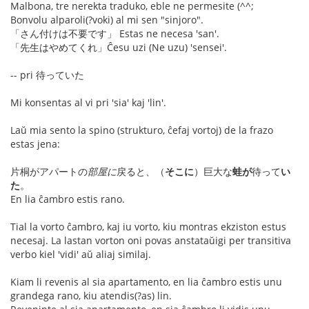
Malbona, tre nerekta traduko, eble ne permesite (^^;
Bonvolu alparoli(?voki) al mi sen "sinjoro".
「さん付けは不要です」 Estas ne necesa 'san'.
「先生はやめてくれ」Ĉesu uzi (Ne uzu) 'sensei'.
-- pri 待っていた
Mi konsentas al vi pri 'sia' kaj 'lin'.
Laŭ mia sento la spino (strukturo, ĉefaj vortoj) de la frazo
estas jena:
片桐がアパートの
部屋に
戻ると、（
そこに
）巨大な
蛙が
待って
い
た
。
En lia ĉambro estis rano.
Tial la vorto ĉambro, kaj iu vorto, kiu montras ekziston estus
necesaj. La lastan vorton oni povas anstataŭigi per transitiva
verbo kiel 'vidi' aŭ aliaj similaj.
Kiam li revenis al sia apartamento, en lia ĉambro estis unu
grandega rano, kiu atendis(?as) lin.