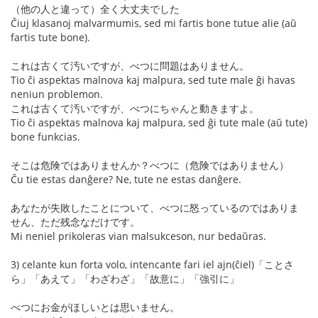
（他の人と違って）全く大丈夫でした
Ĉiuj klasanoj malvarmumis, sed mi fartis bone tutue alie (aŭ
fartis tute bone).
これは古くて汚いですが、べつに問題はありません。
Tio ĉi aspektas malnova kaj malpura, sed tute male ĝi havas
neniun problemon.
これは古くて汚いですが、べつにちゃんと動きますよ。
Tio ĉi aspektas malnova kaj malpura, sed ĝi tute male (aŭ tute)
bone funkcias.
そこは危険ではありませんか？べつに（危険ではありません）
Ĉu tie estas danĝere? Ne, tute ne estas danĝere.
あなたが失敗したことについて、べつに怒っているのではありま
せん、ただ残念なだけです。
Mi neniel prikoleras vian malsukceson, nur bedaŭras.
3) celante kun forta volo, intencante fari iel ajn(ĉiel)「ことさ
ら」「あえて」「わざわざ」「故意に」「強引に」
べつにお金がほしいとは思いません。