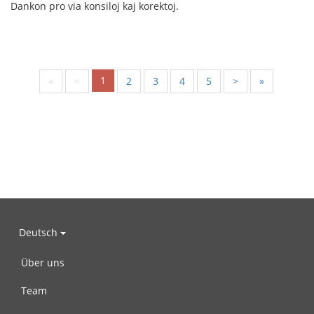
Dankon pro via konsiloj kaj korektoj.
1
«
<
2
3
4
5
>
»
Deutsch
Über uns
Team