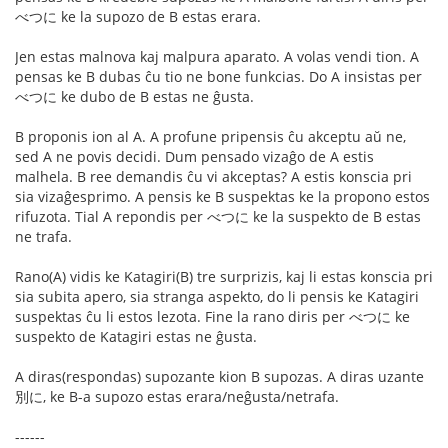
べつに ke la supozo de B estas erara.
Jen estas malnova kaj malpura aparato. A volas vendi tion. A
pensas ke B dubas ĉu tio ne bone funkcias. Do A insistas per
べつに ke dubo de B estas ne ĝusta.
B proponis ion al A. A profune pripensis ĉu akceptu aŭ ne,
sed A ne povis decidi. Dum pensado vizaĝo de A estis
malhela. B ree demandis ĉu vi akceptas? A estis konscia pri
sia vizaĝesprimo. A pensis ke B suspektas ke la propono estos
rifuzota. Tial A repondis per べつに ke la suspekto de B estas
ne trafa.
Rano(A) vidis ke Katagiri(B) tre surprizis, kaj li estas konscia pri
sia subita apero, sia stranga aspekto, do li pensis ke Katagiri
suspektas ĉu li estos lezota. Fine la rano diris per べつに ke
suspekto de Katagiri estas ne ĝusta.
A diras(respondas) supozante kion B supozas. A diras uzante
別に, ke B-a supozo estas erara/neĝusta/netrafa.
------