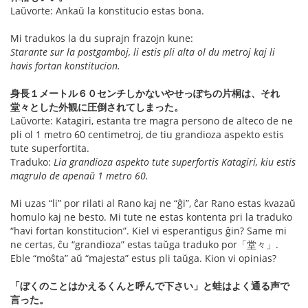
Laŭvorte: Ankaŭ la konstitucio estas bona.
Mi tradukos la du suprajn frazojn kune:
Starante sur la postgamboj, li estis pli alta ol du metroj kaj li
havis fortan konstitucion.
身長１メートル６０センチしかないやせっぽちの片桐は、それ
堂々とした外観に圧倒されてしまった。
Laŭvorte: Katagiri, estanta tre magra persono de alteco de ne
pli ol 1 metro 60 centimetroj, de tiu grandioza aspekto estis
tute superfortita.
Traduko:
Lia grandioza aspekto tute superfortis Katagiri, kiu estis
magrulo de apenaŭ 1 metro 60.
Mi uzas “li” por rilati al Rano kaj ne “ĝi”, ĉar Rano estas kvazaŭ
homulo kaj ne besto. Mi tute ne estas kontenta pri la traduko
“havi fortan konstitucion”. Kiel vi esperantigus ĝin? Same mi
ne certas, ĉu “grandioza” estas taŭga traduko por「堂々」.
Eble “moŝta” aŭ “majesta” estus pli taŭga. Kion vi opinias?
「ぼくのことはかえるくんと呼んで下さい」と蛙はよく通る声で
言った。