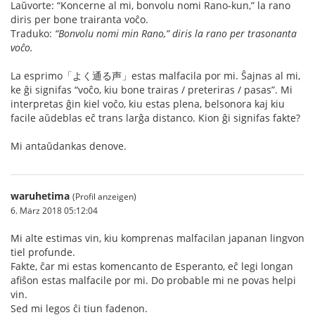
Laŭvorte: “Koncerne al mi, bonvolu nomi Rano-kun,” la rano
diris per bone trairanta voĉo.
Traduko:
“Bonvolu nomi min Rano,” diris la rano per trasonanta
voĉo.
La esprimo「よく通る声」estas malfacila por mi. Ŝajnas al mi,
ke ĝi signifas “voĉo, kiu bone trairas / preteriras / pasas”. Mi
interpretas ĝin kiel voĉo, kiu estas plena, belsonora kaj kiu
facile aŭdeblas eĉ trans larĝa distanco. Kion ĝi signifas fakte?
Mi antaŭdankas denove.
waruhetima
(Profil anzeigen)
6. März 2018 05:12:04
Mi alte estimas vin, kiu komprenas malfacilan japanan lingvon
tiel profunde.
Fakte, ĉar mi estas komencanto de Esperanto, eĉ legi longan
afiŝon estas malfacile por mi. Do probable mi ne povas helpi
vin.
Sed mi legos ĉi tiun fadenon.