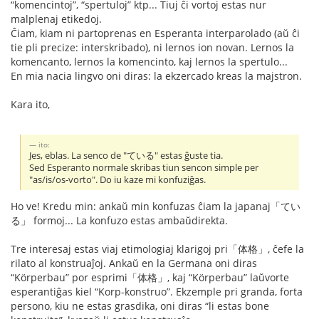
“komencintoj”, “spertuloj” ktp... Tiuj ĉi vortoj estas nur
malplenaj etikedoj.
Ĉiam, kiam ni partoprenas en Esperanta interparolado (aŭ ĉi
tie pli precize: interskribado), ni lernos ion novan. Lernos la
komencanto, lernos la komencinto, kaj lernos la spertulo...
En mia nacia lingvo oni diras: la ekzercado kreas la majstron.
Kara ito,
ito:
Jes, eblas. La senco de "ている" estas ĝuste tia.
Sed Esperanto normale skribas tiun sencon simple per
"as/is/os-vorto". Do iu kaze mi konfuziĝas.
Ho ve! Kredu min: ankaŭ min konfuzas ĉiam la japanaj「てい
る」 formoj... La konfuzo estas ambaŭdirekta.
Tre interesaj estas viaj etimologiaj klarigoj pri「体格」, ĉefe la
rilato al konstruaĵoj. Ankaŭ en la Germana oni diras
“Körperbau” por esprimi「体格」, kaj “Körperbau” laŭvorte
esperantiĝas kiel “Korp-konstruo”. Ekzemple pri granda, forta
persono, kiu ne estas grasdika, oni diras “li estas bone