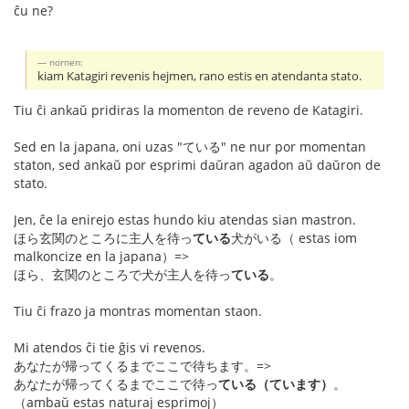
ĉu ne?
nornen:
kiam Katagiri revenis hejmen, rano estis en atendanta stato.
Tiu ĉi ankaŭ pridiras la momenton de reveno de Katagiri.
Sed en la japana, oni uzas "ている" ne nur por momentan
staton, sed ankaŭ por esprimi daŭran agadon aŭ daŭron de
stato.
Jen, ĉe la enirejo estas hundo kiu atendas sian mastron.
ほら玄関のところに主人を待っ
ている
犬がいる（ estas iom
malkoncize en la japana）=>
ほら、玄関のところで犬が主人を待っ
ている
。
Tiu ĉi frazo ja montras momentan staon.
Mi atendos ĉi tie ĝis vi revenos.
あなたが帰ってくるまでここで待ちます。=>
あなたが帰ってくるまでここで待っ
ている（ています）
。
（ambaŭ estas naturaj esprimoj）