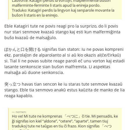
Laŭvorte: Katagiri perdis la vortojn, malplenmense buŝon
malferminte-ferminte li staris apud la enireja pordo.
Traduko: Katagiri perdis la lingvon kaj senparole movante la
buŝon li staris en la enirejo.
Eble Katagiri tute ne povis reagi pro la surprizo, do li povis
nur stari senmove kvazaŭ stango kaj esti kun malfermiĝinta
buŝo kvazaŭ de malsaĝulo.
ぽかんと口を開ける signifas tian staton: Iu ne povas kompreni
ekz. parolaĵon de alparolanto al si aŭ kio okazis al(ĉe/ĉirkaŭ)
si. Tial li ne povas subite reage paroli eĉ unu vorton kaj estadi
lasante senkonscie sian buŝon malfremita. Li aspektas
malsaĝa aŭ duone senkonscia.
突っ立つ havas tian sencon ke iu staras tute senmove kvazaŭ
stango. Eble tia senmovo anakŭ estus kaŭzita de manko de lia
reaga kapablo.
nornen:
Ho ve! Mi tute ne komprenas 「べつに」ĉi tie. Mi pensadis, ke
ĝi signifas ion kiel “aldone”, “cetere”, “aparte”, tamen tiuj
tradukoj tute ne taŭgas en tiu ĉi frazo. Kion signifas 「べつ