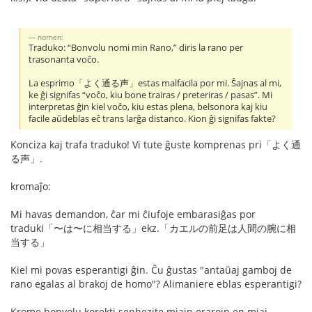
nornen:
Traduko: “Bonvolu nomi min Rano,” diris la rano per
trasonanta voĉo.
La esprimo「よく通る声」estas malfacila por mi. Ŝajnas al mi,
ke ĝi signifas “voĉo, kiu bone trairas / preteriras / pasas”. Mi
interpretas ĝin kiel voĉo, kiu estas plena, belsonora kaj kiu
facile aŭdeblas eĉ trans larĝa distanco. Kion ĝi signifas fakte?
Konciza kaj trafa traduko! Vi tute ĝuste komprenas pri「よく通
る声」.
kromaĵo:
Mi havas demandon, ĉar mi ĉiufoje embarasiĝas por
traduki「〜は〜に相当する」ekz.「カエルの前足は人間の腕に相
当する」
Kiel mi povas esperantigi ĝin. Ĉu ĝustas "antaŭaj gamboj de
rano egalas al brakoj de homo"? Alimaniere eblas esperantigi?
Krome bonvolu korekti senhezite miajn erarojn en miaj