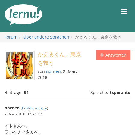
Zum
Inhalt
Men
Forum
Über andere Sprachen
かえるくん、東京を救う
かえるくん、東京
Antworten
を救う
von
nornen
, 2. März
2018
Beiträge:
54
Sprache:
Esperanto
nornen
(
Profil anzeigen
)
2. März 2018 14:21:17
イトさんへ、
ワルヘチマさんへ、