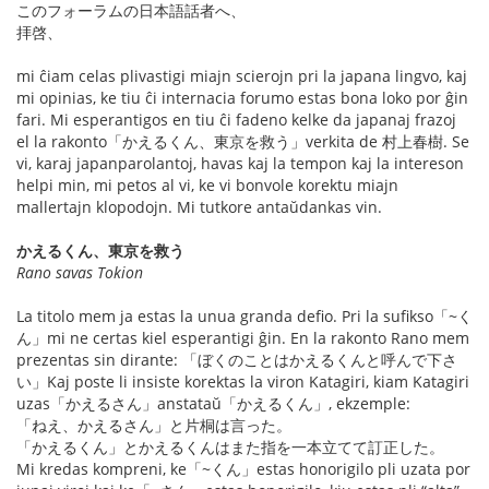
このフォーラムの日本語話者へ、
拝啓、
mi ĉiam celas plivastigi miajn scierojn pri la japana lingvo, kaj
mi opinias, ke tiu ĉi internacia forumo estas bona loko por ĝin
fari. Mi esperantigos en tiu ĉi fadeno kelke da japanaj frazoj
el la rakonto「かえるくん、東京を救う」verkita de 村上春樹. Se
vi, karaj japanparolantoj, havas kaj la tempon kaj la intereson
helpi min, mi petos al vi, ke vi bonvole korektu miajn
mallertajn klopodojn. Mi tutkore antaŭdankas vin.
かえるくん、東京を救う
Rano savas Tokion
La titolo mem ja estas la unua granda defio. Pri la sufikso「~く
ん」mi ne certas kiel esperantigi ĝin. En la rakonto Rano mem
prezentas sin dirante: 「ぼくのことはかえるくんと呼んで下さ
い」Kaj poste li insiste korektas la viron Katagiri, kiam Katagiri
uzas「かえるさん」anstataŭ「かえるくん」, ekzemple:
「ねえ、かえるさん」と片桐は言った。
「かえるくん」とかえるくんはまた指を一本立てて訂正した。
Mi kredas kompreni, ke「~くん」estas honorigilo pli uzata por