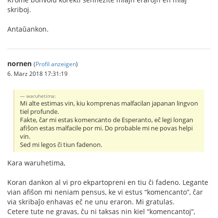
skriboj.
Antaŭankon.
nornen
(
Profil anzeigen
)
6. März 2018 17:31:19
waruhetima:
Mi alte estimas vin, kiu komprenas malfacilan japanan lingvon
tiel profunde.
Fakte, ĉar mi estas komencanto de Esperanto, eĉ legi longan
afiŝon estas malfacile por mi. Do probable mi ne povas helpi
vin.
Sed mi legos ĉi tiun fadenon.
Kara waruhetima,
Koran dankon al vi pro ekpartopreni en tiu ĉi fadeno. Legante
vian afiŝon mi neniam pensus, ke vi estus “komencanto”, ĉar
via skribaĵo enhavas eĉ ne unu eraron. Mi gratulas.
Cetere tute ne gravas, ĉu ni taksas nin kiel “komencantoj”,