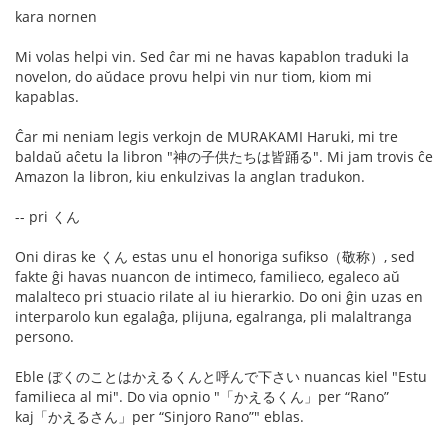
kara nornen
Mi volas helpi vin. Sed ĉar mi ne havas kapablon traduki la
novelon, do aŭdace provu helpi vin nur tiom, kiom mi
kapablas.
Ĉar mi neniam legis verkojn de MURAKAMI Haruki, mi tre
baldaŭ aĉetu la libron "神の子供たちは皆踊る". Mi jam trovis ĉe
Amazon la libron, kiu enkulzivas la anglan tradukon.
-- pri くん
Oni diras ke くん estas unu el honoriga sufikso（敬称）, sed
fakte ĝi havas nuancon de intimeco, familieco, egaleco aŭ
malalteco pri stuacio rilate al iu hierarkio. Do oni ĝin uzas en
interparolo kun egalaĝa, plijuna, egalranga, pli malaltranga
persono.
Eble ぼくのことはかえるくんと呼んで下さい nuancas kiel "Estu
familieca al mi". Do via opnio "「かえるくん」per “Rano”
kaj「かえるさん」per “Sinjoro Rano”" eblas.