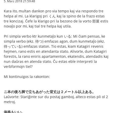
5. März 2018 21:59:48
Kara ito, multan dankon pro via tempo kaj via respondo tre
helpa al mi. La klarigoj pri くん kaj la spino de la frazo estas
tre koncizaj. Ĉefe la klarigo pri la bezono de la vorto 部屋 estis
novaĵo por mi, kaj tial tre helpa kaj utila.
Pri simpla verbo ktr kunmetaĵo kun いる: Mi ĉiam pensas, ke
simpla verbo (ekz. 待つ) emfazas agon, dum kunmetaĵo (ekz.
待っている) emfazas staton. Tio estas, kiam Katagiri revenis
hejmen, rano estis en atendanta stato. Alivorte, dum Katagiri
forestis, la rano eniris apartamenton, ekatendis, atendadis kaj
nun daŭras en atenda stato. Ĉu estas eble interpreti la
verbformojn tiel?
Mi kontinuigos la rakonton:
ニ本の後ろ脚で立ちあがった背丈は２メートル以上ある。
Laŭvorte: Stariĝinte sur du postaj gamboj, alteco estas pli ol 2
metroj.
体格もいい。