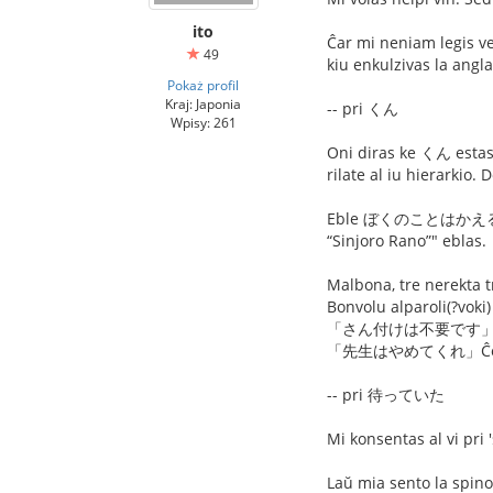
ito
Ĉar mi neniam legis 
49
kiu enkulzivas la angl
Pokaż profil
Kraj: Japonia
-- pri くん
Wpisy: 261
Oni diras ke くん estas
rilate al iu hierarkio.
Eble ぼくのことはかえるくんと
“Sinjoro Rano”" eblas.
Malbona, tre nerekta t
Bonvolu alparoli(?voki)
「さん付けは不要です」 Esta
「先生はやめてくれ」Ĉesu uz
-- pri 待っていた
Mi konsentas al vi pri 'si
Laŭ mia sento la spino 