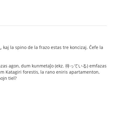
kaj la spino de la frazo estas tre koncizaj. Ĉefe la
emfazas agon, dum kunmetaĵo (ekz. 待っている) emfazas
um Katagiri forestis, la rano eniris apartamenton,
ojn tiel?