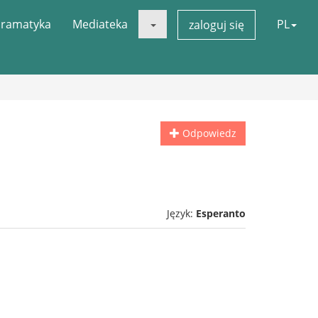
ramatyka
Mediateka
PL
zaloguj się
Odpowiedz
Język:
Esperanto