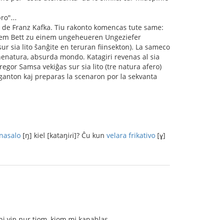
o"...
a de Franz Kafka. Tiu rakonto komencas tute same:
nem Bett zu einem ungeheueren Ungeziefer
ur sia lito ŝanĝite en teruran fiinsekton). La sameco
 nenatura, absurda mondo. Katagiri revenas al sia
gor Samsa vekiĝas sur sia lito (tre natura afero)
leganton kaj preparas la scenaron por la sekvanta
 nasalo
[ŋ] kiel [kataŋiɾi]? Ĉu kun
velara frikativo
[ɣ]
pi vin nur tiom, kiom mi kapablas.