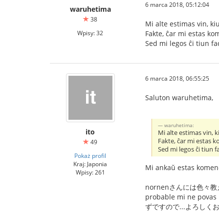
6 marca 2018, 05:12:04
waruhetima
38
Mi alte estimas vin, k
Wpisy: 32
Fakte, ĉar mi estas ko
Sed mi legos ĉi tiun f
6 marca 2018, 06:55:25
Saluton waruhetima,
waruhetima:
ito
Mi alte estimas vin, 
Fakte, ĉar mi estas k
49
Sed mi legos ĉi tiun 
Pokaż profil
Kraj: Japonia
Mi ankaŭ estas komenca
Wpisy: 261
nornenさんには色
probable mi n
ずですので...よろしくお願