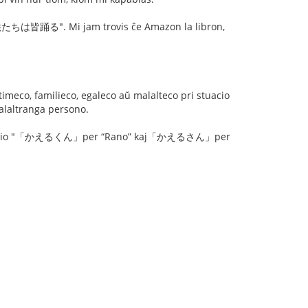
子供たちは皆踊る". Mi jam trovis ĉe Amazon la libron,
eco, familieco, egaleco aŭ malalteco pri stuacio
malaltranga persono.
 opnio "「かえるくん」per “Rano” kaj「かえるさん」per