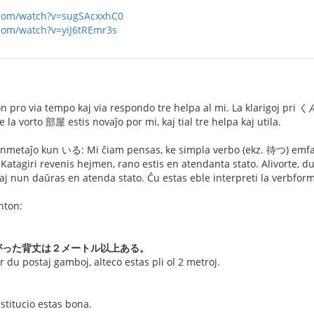
.com/watch?v=sugSAcxxhC0
com/watch?v=yiJ6tREmr3s
 pro via tempo kaj via respondo tre helpa al mi. La klarigoj pri くん 
e la vorto 部屋 estis novaĵo por mi, kaj tial tre helpa kaj utila.
 kunmetaĵo kun いる: Mi ĉiam pensas, ke simpla verbo (ekz. 待つ) 
 Katagiri revenis hejmen, rano estis en atendanta stato. Alivorte, d
aj nun daŭras en atenda stato. Ĉu estas eble interpreti la verbform
nton:
がった背丈は２メートル以上ある。
r du postaj gamboj, alteco estas pli ol 2 metroj.
stitucio estas bona.