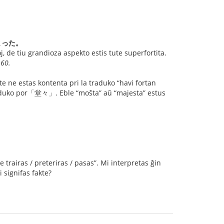
まった。
, de tiu grandioza aspekto estis tute superfortita.
 60.
ute ne estas kontenta pri la traduko “havi fortan
 traduko por「堂々」. Eble “moŝta” aŭ “majesta” estus
rairas / preteriras / pasas”. Mi interpretas ĝin
i signifas fakte?