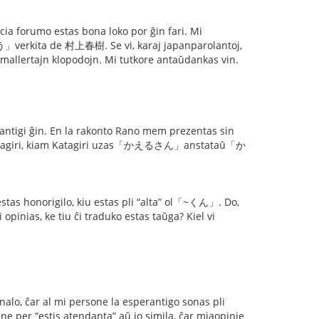
nacia forumo estas bona loko por ĝin fari. Mi
verkita de 村上春樹. Se vi, karaj japanparolantoj,
n mallertajn klopodojn. Mi tutkore antaŭdankas vin.
antigi ĝin. En la rakonto Rano mem prezentas sin
agiri, kiam Katagiri uzas「かえるさん」anstataŭ「か
as honorigilo, kiu estas pli “alta” ol「~くん」. Do,
as, ke tiu ĉi traduko estas taŭga? Kiel vi
inalo, ĉar al mi persone la esperantigo sonas pli
per “estis atendanta” aŭ io simila, ĉar miaopinie