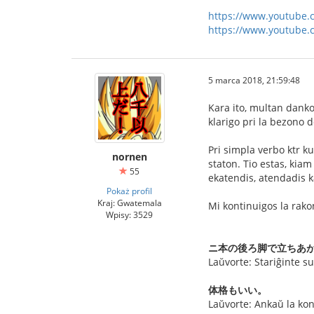
https://www.youtube
https://www.youtube.
5 marca 2018, 21:59:48
Kara ito, multan dankon
klarigo pri la bezono d
Pri simpla verbo ktr
nornen
staton. Tio estas, kiam
55
ekatendis, atendadis k
Pokaż profil
Kraj: Gwatemala
Mi kontinuigos la rako
Wpisy: 3529
ニ本の後ろ脚で立ちあ
Laŭvorte: Stariĝinte su
体格もいい。
Laŭvorte: Ankaŭ la kon