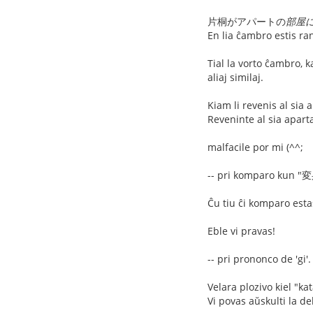
片桐がアパートの
部屋
En lia ĉambro estis ra
Tial la vorto ĉambro, k
aliaj similaj.
Kiam li revenis al sia
Reveninte al sia apart
malfacile por mi (^^;
-- pri komparo kun "
Ĉu tiu ĉi komparo esta
Eble vi pravas!
-- pri prononco de 'gi'.
Velara plozivo kiel "kat
Vi povas aŭskulti la d