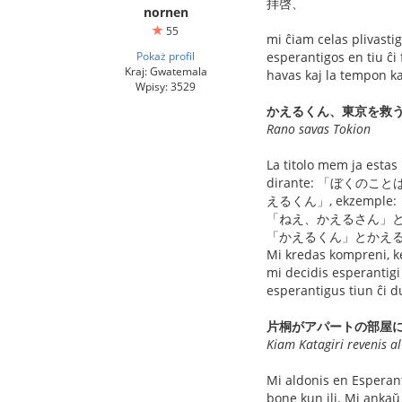
拝啓、
nornen
55
mi ĉiam celas plivastig
Pokaż profil
esperantigos en tiu 
Kraj: Gwatemala
havas kaj la tempon ka
Wpisy: 3529
かえるくん、東京を救
Rano savas Tokion
La titolo mem ja esta
dirante: 「ぼくのことはかえ
えるくん」, ekzemple:
「ねえ、かえるさん」
「かえるくん」とかえ
Mi kredas kompreni, k
mi decidis esperanti
esperantigus tiun ĉi d
片桐がアパートの部屋
Kiam Katagiri revenis a
Mi aldonis en Esperanto
bone kun ili. Mi anka