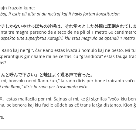
ajn frazojn kune:
j, li estis pli alta ol du metroj kaj li havis fortan konstitucion.
ンチしかないやせっぽちの片桐は、それ堂々とした外観に圧倒されてし
anta tre magra persono de alteco de ne pli ol 1 metro 60 centimetroj
 aspekto tute superfortis Katagiri, kiu estis magrulo de apenaŭ 1 metro
 al Rano kaj ne “ĝi”, ĉar Rano estas kvazaŭ homulo kaj ne besto. Mi t
i esperantigus ĝin? Same mi ne certas, ĉu “grandioza” estas taŭga
ias?
くんと呼んで下さい」と蛙はよく通る声で言った。
 mi, bonvolu nomi Rano-kun,” la rano diris per bone trairanta voĉo.
 min Rano,” diris la rano per trasonanta voĉo.
 malfacila por mi. Ŝajnas al mi, ke ĝi signifas “voĉo, kiu bone t
ena, belsonora kaj kiu facile aŭdeblas eĉ trans larĝa distanco. Kion ĝ
e.