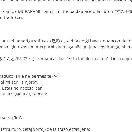
verkojn de MURAKAMI Haruki, mi tre baldaŭ aĉetu la libron "神の
an tradukon.
 unu el honoriga sufikso（敬称）, sed fakte ĝi havas nuancon de intim
 Do oni ĝin uzas en interparolo kun egalaĝa, plijuna, egalranga, pli 
呼んで下さい nuancas kiel "Estu familieca al mi". Do via
raduko, eble ne permesite (^^;
 al mi sen "sinjoro".
s ne necesa 'san'.
i (Ne uzu) 'sensei'.
a' kaj 'lin'.
(strukturo, ĉefaj vortoj) de la frazo estas jena: