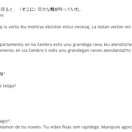
に
戻ると、（
そこに
）巨大な
蛙が
待って
いた
。
no.
aj iu vorto, kiu montras ekziston estus necesaj. La lastan vorton oni 
 apartamento, en lia ĉambro estis unu grandega rano, kiu atendis(?as
amento, en sia ĉambro li vidis unu grandegan ranon atendanta(?n) l
変身"
s taŭga?
agiri".
eklamon de tiu novelo. Tiu video fluas iom rapidege. Manipule agor