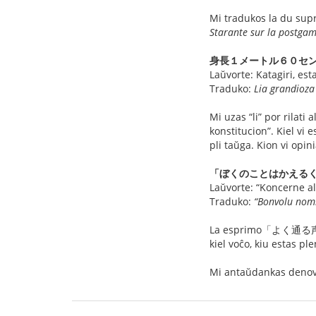
Mi tradukos la du supr
Starante sur la postgambo
身長１メートル６０セ
Laŭvorte: Katagiri, est
Traduko:
Lia grandioza
Mi uzas “li” por rilati
konstitucion”. Kiel v
pli taŭga. Kion vi opin
「ぼくのことはかえる
Laŭvorte: “Koncerne al
Traduko:
“Bonvolu nomi
La esprimo「よく通る声」estas
kiel voĉo, kiu estas pl
Mi antaŭdankas denov