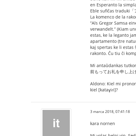
en Esperanto la simpla
Eble sufiĉas traduki
La komenco de la rako
“Als Gregor Samsa ei
verwandelt.” (Kiam unu
estas, ke la leganto j
apartamento (tre natur
kaj spertas ke li esta
rakonto. Ĉu tiu ĉi kom
Mi antaŭdankas tutkore
前もってお礼を申し上
Aldono: Kiel mi pr
kiel [kataɣiɾi]?
3 marca 2018, 07:41:18
kara nornen
Mi volas helpi vin. Se