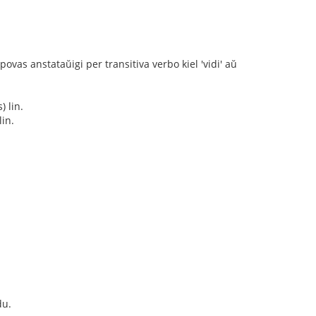
povas anstataŭigi per transitiva verbo kiel 'vidi' aŭ
) lin.
in.
du.