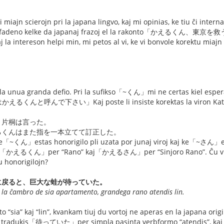
i miajn scierojn pri la japana lingvo, kaj mi opinias, ke tiu ĉi inter
ĉi fadeno kelke da japanaj frazoj el la rakonto「かえるくん、東京を救う」
j la intereson helpi min, mi petos al vi, ke vi bonvole korektu miaj
う
s la unua granda defio. Pri la sufikso「~くん」mi ne certas kiel esper
るくんと呼んで下さい」Kaj poste li insiste korektas la viron Kat
と片桐は言った。
るくんはまた指を一本立てて訂正した。
e「~くん」estas honorigilo pli uzata por junaj viroj kaj ke「~さん」est
gi「かえるくん」per “Rano” kaj「かえるさん」per “Sinjoro Rano”. Ĉu vi opini
u honorigilojn?
に戻ると、巨大な蛙が待っていた。
l la ĉambro de sia apartamento, grandega rano atendis lin.
 “sia” kaj “lin”, kvankam tiuj du vortoj ne aperas en la japana orig
ŭ tradukis「待っていた」per simpla pasinta verbformo “atendis”, kaj ne 