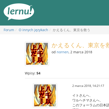
Więcej
Forum
O innych językach
かえるくん、東京を救う
かえるくん、東京を
od
nornen
, 2 marca 2018
Wpisy:
54
2 marca 2018, 14:21:17
イトさんへ、
ワルヘチマさんへ、
このフォーラムの日本