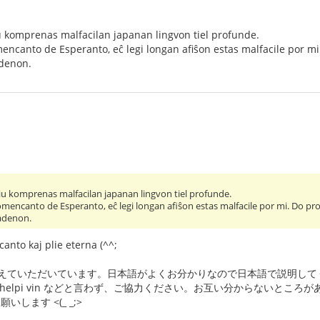
iu komprenas malfacilan japanan lingvon tiel profunde.
mencanto de Esperanto, eĉ legi longan afiŝon estas malfacile por mi
adenon.
kiu komprenas malfacilan japanan lingvon tiel profunde.
omencanto de Esperanto, eĉ legi longan afiŝon estas malfacile por mi. Do pro
fadenon.
nto kaj plie eterna (^^;
々教えていただいています。日本語がよくお分かりなので日本語で説明し
e povas helpi vin などと言わず、ご協力ください。お互い分から
いします <(_ _;>