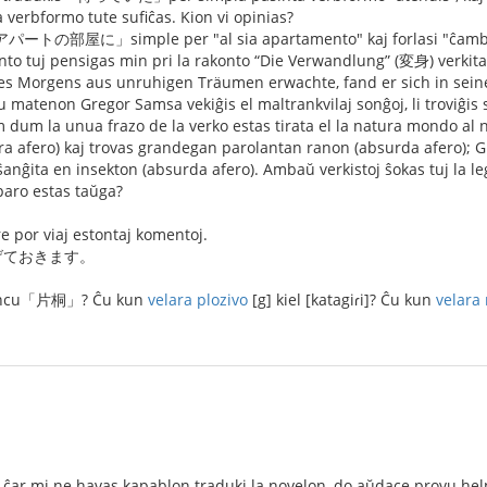
 verbformo tute sufiĉas. Kion vi opinias?
「アパートの部屋に」simple per "al sia apartamento" kaj forlasi "ĉambr
nto tuj pensigas min pri la rakonto “Die Verwandlung” (変身) verkit
nes Morgens aus unruhigen Träumen erwachte, fand er sich in sei
 matenon Gregor Samsa vekiĝis el maltrankvilaj sonĝoj, li troviĝis s
am dum la unua frazo de la verko estas tirata el la natura mondo al
a afero) kaj trovas grandegan parolantan ranon (absurda afero); Gre
s ŝanĝita en insekton (absurda afero). Ambaŭ verkistoj ŝokas tuj la 
paro estas taŭga?
 por viaj estontaj komentoj.
げておきます。
ononcu「片桐」? Ĉu kun
velara plozivo
[g] kiel [katagiɾi]? Ĉu kun
velara
d ĉar mi ne havas kapablon traduki la novelon, do aŭdace provu hel