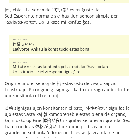
Jes, eblas. La senco de "ている" estas ĝuste tia.
Sed Esperanto normale skribas tiun sencon simple per
"as/is/os-vorto". Do iu kaze mi konfuziĝas.
nornen:
体格もいい。
Laŭvorte: Ankaŭ la konstitucio estas bona.
nornen:
Mi tute ne estas kontenta pri la traduko “havi fortan
konstitucion”Kiel vi esperantigus ĝin?
Origine unu el sencoj de 格 estas osto de vivaĵo kaj ĉiu
konstruaĵo. Pli origine ĝi signigas kadro aŭ kago aŭ breto. t.e
ujo konsitanta el bastonoj.
骨格 signigas ujon konsitantan el ostoj. 体格が良い signifas la
ujo estas vasta kaj ĝi komopreneble estas plena de organoj
kaj muskoloj. Fine 体格が良い signifas ke iu estas granda. Sed
kiam oni diras 体格が良い, tio kutime pridiras ne nur
grandecon sed ankaŭ firmecon. Li estas ja granda ne per