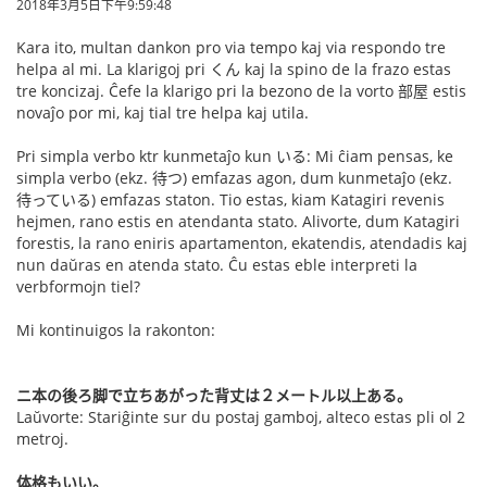
2018年3月5日下午9:59:48
Kara ito, multan dankon pro via tempo kaj via respondo tre
helpa al mi. La klarigoj pri くん kaj la spino de la frazo estas
tre koncizaj. Ĉefe la klarigo pri la bezono de la vorto 部屋 estis
novaĵo por mi, kaj tial tre helpa kaj utila.
Pri simpla verbo ktr kunmetaĵo kun いる: Mi ĉiam pensas, ke
simpla verbo (ekz. 待つ) emfazas agon, dum kunmetaĵo (ekz.
待っている) emfazas staton. Tio estas, kiam Katagiri revenis
hejmen, rano estis en atendanta stato. Alivorte, dum Katagiri
forestis, la rano eniris apartamenton, ekatendis, atendadis kaj
nun daŭras en atenda stato. Ĉu estas eble interpreti la
verbformojn tiel?
Mi kontinuigos la rakonton:
ニ本の後ろ脚で立ちあがった背丈は２メートル以上ある。
Laŭvorte: Stariĝinte sur du postaj gamboj, alteco estas pli ol 2
metroj.
体格もいい。