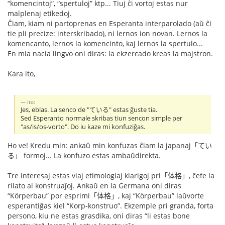
“komencintoj”, “spertuloj” ktp... Tiuj ĉi vortoj estas nur
malplenaj etikedoj.
Ĉiam, kiam ni partoprenas en Esperanta interparolado (aŭ ĉi
tie pli precize: interskribado), ni lernos ion novan. Lernos la
komencanto, lernos la komencinto, kaj lernos la spertulo...
En mia nacia lingvo oni diras: la ekzercado kreas la majstron.
Kara ito,
ito:
Jes, eblas. La senco de "ている" estas ĝuste tia.
Sed Esperanto normale skribas tiun sencon simple per
"as/is/os-vorto". Do iu kaze mi konfuziĝas.
Ho ve! Kredu min: ankaŭ min konfuzas ĉiam la japanaj「てい
る」 formoj... La konfuzo estas ambaŭdirekta.
Tre interesaj estas viaj etimologiaj klarigoj pri「体格」, ĉefe la
rilato al konstruaĵoj. Ankaŭ en la Germana oni diras
“Körperbau” por esprimi「体格」, kaj “Körperbau” laŭvorte
esperantiĝas kiel “Korp-konstruo”. Ekzemple pri granda, forta
persono, kiu ne estas grasdika, oni diras “li estas bone