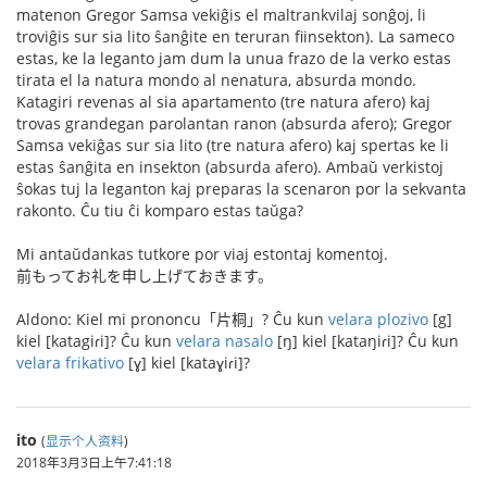
matenon Gregor Samsa vekiĝis el maltrankvilaj sonĝoj, li
troviĝis sur sia lito ŝanĝite en teruran fiinsekton). La sameco
estas, ke la leganto jam dum la unua frazo de la verko estas
tirata el la natura mondo al nenatura, absurda mondo.
Katagiri revenas al sia apartamento (tre natura afero) kaj
trovas grandegan parolantan ranon (absurda afero); Gregor
Samsa vekiĝas sur sia lito (tre natura afero) kaj spertas ke li
estas ŝanĝita en insekton (absurda afero). Ambaŭ verkistoj
ŝokas tuj la leganton kaj preparas la scenaron por la sekvanta
rakonto. Ĉu tiu ĉi komparo estas taŭga?
Mi antaŭdankas tutkore por viaj estontaj komentoj.
前もってお礼を申し上げておきます。
Aldono: Kiel mi prononcu「片桐」? Ĉu kun
velara plozivo
[g]
kiel [katagiɾi]? Ĉu kun
velara nasalo
[ŋ] kiel [kataŋiɾi]? Ĉu kun
velara frikativo
[ɣ] kiel [kataɣiɾi]?
ito
(
显示个人资料
)
2018年3月3日上午7:41:18