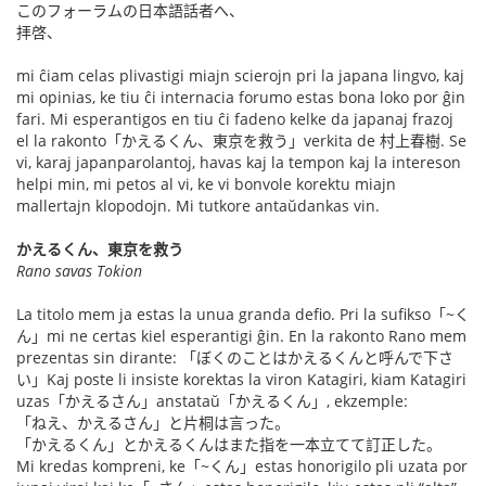
このフォーラムの日本語話者へ、
拝啓、
mi ĉiam celas plivastigi miajn scierojn pri la japana lingvo, kaj
mi opinias, ke tiu ĉi internacia forumo estas bona loko por ĝin
fari. Mi esperantigos en tiu ĉi fadeno kelke da japanaj frazoj
el la rakonto「かえるくん、東京を救う」verkita de 村上春樹. Se
vi, karaj japanparolantoj, havas kaj la tempon kaj la intereson
helpi min, mi petos al vi, ke vi bonvole korektu miajn
mallertajn klopodojn. Mi tutkore antaŭdankas vin.
かえるくん、東京を救う
Rano savas Tokion
La titolo mem ja estas la unua granda defio. Pri la sufikso「~く
ん」mi ne certas kiel esperantigi ĝin. En la rakonto Rano mem
prezentas sin dirante: 「ぼくのことはかえるくんと呼んで下さ
い」Kaj poste li insiste korektas la viron Katagiri, kiam Katagiri
uzas「かえるさん」anstataŭ「かえるくん」, ekzemple:
「ねえ、かえるさん」と片桐は言った。
「かえるくん」とかえるくんはまた指を一本立てて訂正した。
Mi kredas kompreni, ke「~くん」estas honorigilo pli uzata por