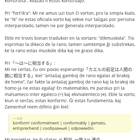
konstruita”, kvazaŭ li estus konstruaĵo.
Pri “fort'ik'a”: Mi ne amus uzi tiun ĉi vorton, pro la simpla kialo,
ke “ik” ne estas oficiala vorto kaj sekve nur taŭgas por persona
interparolado, tamen ne por ĝenerala interparolado.
Eble mi trovis bonan tradukon en la vortaro: “dikmuskola”. Tio
esprimas la dikeco de la rano, tamen samtempe ĝi substrekas,
ke la rano estas muskole dika kaj ne grase dika.
Pri「〜は〜に相当する」:
Mi ne certas, ĉu oni povas esperantigi「カエルの前足は人間の
腕に相当する」kiel “antaŭaj gamboj de rano egalas al brakoj
de homo”, ĉar fakte la antaŭaj gamboj de rano kaj la brakoj de
homo ja ne estas egalaj! En matematiko, mi parolus pri la
malsameco inter egaleco (=) kaj ekvivalenteco (≡). Eble la vorto,
kiun vi serĉas, estas konform/. Ĝi estas fundamenta, kaj
Zamenhof mem difinis ĝin kiel:
LLZ:
konform' conformément | conformably | gemäss,
entsprechend | сообразный | odpowiedni.
Mi konjektas, ke ĝi rilatas al 相当, 一致 kaj 適合.