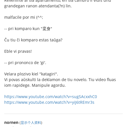
Reveninte al sia apartamento, en sia ĉambro li vidis unu
grandegan ranon atendanta(?n) lin.
malfacile por mi (^^;
-- pri komparo kun "変身"
Ĉu tiu ĉi komparo estas taŭga?
Eble vi pravas!
-- pri prononco de 'gi'.
Velara plozivo kiel "katagiri".
Vi povas aŭskulti la deklamon de tiu novelo. Tiu video fluas
iom rapidege. Manipule agordu.
https://www.youtube.com/watch?v=sugSAcxxhC0
https://www.youtube.com/watch?v=yiJ6tREmr3s
nornen
(
显示个人资料
)