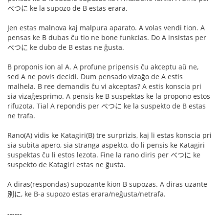
べつに ke la supozo de B estas erara.
Jen estas malnova kaj malpura aparato. A volas vendi tion. A
pensas ke B dubas ĉu tio ne bone funkcias. Do A insistas per
べつに ke dubo de B estas ne ĝusta.
B proponis ion al A. A profune pripensis ĉu akceptu aŭ ne,
sed A ne povis decidi. Dum pensado vizaĝo de A estis
malhela. B ree demandis ĉu vi akceptas? A estis konscia pri
sia vizaĝesprimo. A pensis ke B suspektas ke la propono estos
rifuzota. Tial A repondis per べつに ke la suspekto de B estas
ne trafa.
Rano(A) vidis ke Katagiri(B) tre surprizis, kaj li estas konscia pri
sia subita apero, sia stranga aspekto, do li pensis ke Katagiri
suspektas ĉu li estos lezota. Fine la rano diris per べつに ke
suspekto de Katagiri estas ne ĝusta.
A diras(respondas) supozante kion B supozas. A diras uzante
別に, ke B-a supozo estas erara/neĝusta/netrafa.
------