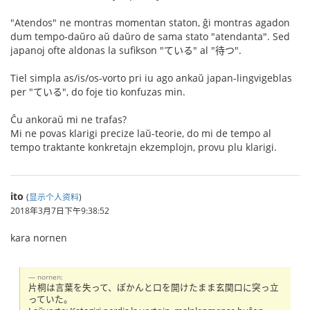
"Atendos" ne montras momentan staton, ĝi montras agadon
dum tempo-daŭro aŭ daŭro de sama stato "atendanta". Sed
japanoj ofte aldonas la sufikson "ている" al "待つ".
Tiel simpla as/is/os-vorto pri iu ago ankaŭ japan-lingvigeblas
per "ている", do foje tio konfuzas min.
Ĉu ankoraŭ mi ne trafas?
Mi ne povas klarigi precize laŭ-teorie, do mi de tempo al
tempo traktante konkretajn ekzemplojn, provu plu klarigi.
ito
(
显示个人资料
)
2018年3月7日下午9:38:52
kara nornen
nornen:
片桐は言葉を失って、ぽかんと口を開けたまま玄関口に突っ立
っていた。