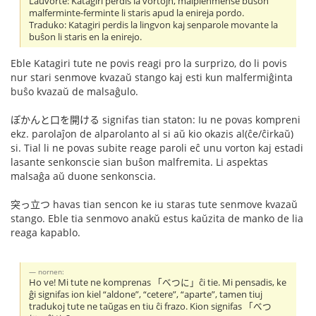
Laŭvorte: Katagiri perdis la vortojn, malplenmense buŝon
malferminte-ferminte li staris apud la enireja pordo.
Traduko: Katagiri perdis la lingvon kaj senparole movante la
buŝon li staris en la enirejo.
Eble Katagiri tute ne povis reagi pro la surprizo, do li povis
nur stari senmove kvazaŭ stango kaj esti kun malfermiĝinta
buŝo kvazaŭ de malsaĝulo.
ぽかんと口を開ける signifas tian staton: Iu ne povas kompreni
ekz. parolaĵon de alparolanto al si aŭ kio okazis al(ĉe/ĉirkaŭ)
si. Tial li ne povas subite reage paroli eĉ unu vorton kaj estadi
lasante senkonscie sian buŝon malfremita. Li aspektas
malsaĝa aŭ duone senkonscia.
突っ立つ havas tian sencon ke iu staras tute senmove kvazaŭ
stango. Eble tia senmovo anakŭ estus kaŭzita de manko de lia
reaga kapablo.
nornen:
Ho ve! Mi tute ne komprenas 「べつに」ĉi tie. Mi pensadis, ke
ĝi signifas ion kiel “aldone”, “cetere”, “aparte”, tamen tiuj
tradukoj tute ne taŭgas en tiu ĉi frazo. Kion signifas 「べつ