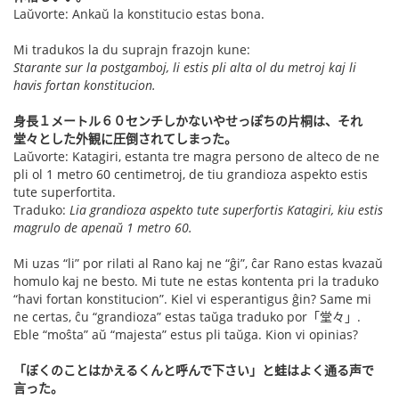
Laŭvorte: Ankaŭ la konstitucio estas bona.
Mi tradukos la du suprajn frazojn kune:
Starante sur la postgamboj, li estis pli alta ol du metroj kaj li
havis fortan konstitucion.
身長１メートル６０センチしかないやせっぽちの片桐は、それ
堂々とした外観に圧倒されてしまった。
Laŭvorte: Katagiri, estanta tre magra persono de alteco de ne
pli ol 1 metro 60 centimetroj, de tiu grandioza aspekto estis
tute superfortita.
Traduko:
Lia grandioza aspekto tute superfortis Katagiri, kiu estis
magrulo de apenaŭ 1 metro 60.
Mi uzas “li” por rilati al Rano kaj ne “ĝi”, ĉar Rano estas kvazaŭ
homulo kaj ne besto. Mi tute ne estas kontenta pri la traduko
“havi fortan konstitucion”. Kiel vi esperantigus ĝin? Same mi
ne certas, ĉu “grandioza” estas taŭga traduko por「堂々」.
Eble “moŝta” aŭ “majesta” estus pli taŭga. Kion vi opinias?
「ぼくのことはかえるくんと呼んで下さい」と蛙はよく通る声で
言った。