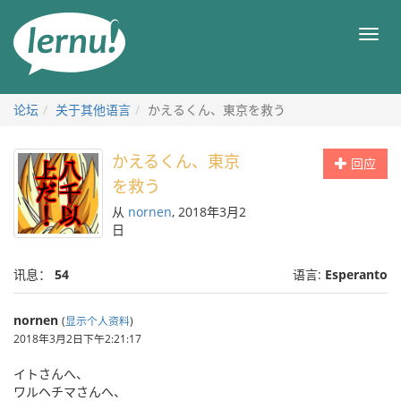
去
目
目
錄
录
頁
论坛
关于其他语言
かえるくん、東京を救う
かえるくん、東京
回应
を救う
从
nornen
, 2018年3月2
日
讯息：
54
语言:
Esperanto
nornen
(
显示个人资料
)
2018年3月2日下午2:21:17
イトさんへ、
ワルヘチマさんへ、