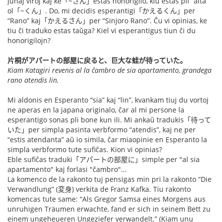
junaj viroj kaj ke「~さん」estas honorigilo, kiu estas pli “alta”
ol「~くん」. Do, mi decidis esperantigi「かえるくん」per
“Rano” kaj「かえるさん」per “Sinjoro Rano”. Ĉu vi opinias, ke
tiu ĉi traduko estas taŭga? Kiel vi esperantigus tiun ĉi du
honorigilojn?
片桐がアパートの部屋に戻ると、巨大な蛙が待っていた。
Kiam Katagiri revenis al la ĉambro de sia apartamento, grandega
rano atendis lin.
Mi aldonis en Esperanto “sia” kaj “lin”, kvankam tiuj du vortoj
ne aperas en la japana originalo, ĉar al mi persone la
esperantigo sonas pli bone kun ili. Mi ankaŭ tradukis「待って
いた」per simpla pasinta verbformo “atendis”, kaj ne per
“estis atendanta” aŭ io simila, ĉar miaopinie en Esperanto la
simpla verbformo tute sufiĉas. Kion vi opinias?
Eble sufiĉas traduki「アパートの部屋に」simple per "al sia
apartamento" kaj forlasi "ĉambro"...
La komenco de la rakonto tuj pensigas min pri la rakonto “Die
Verwandlung” (変身) verkita de Franz Kafka. Tiu rakonto
komencas tute same: “Als Gregor Samsa eines Morgens aus
unruhigen Träumen erwachte, fand er sich in seinem Bett zu
einem ungeheueren Ungeziefer verwandelt.” (Kiam unu