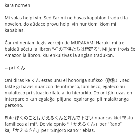
kara nornen
Mi volas helpi vin. Sed ĉar mi ne havas kapablon traduki la
novelon, do aŭdace provu helpi vin nur tiom, kiom mi
kapablas.
Ĉar mi neniam legis verkojn de MURAKAMI Haruki, mi tre
baldaŭ aĉetu la libron "神の子供たちは皆踊る". Mi jam trovis ĉe
Amazon la libron, kiu enkulzivas la anglan tradukon.
-- pri くん
Oni diras ke くん estas unu el honoriga sufikso（敬称）, sed
fakte ĝi havas nuancon de intimeco, familieco, egaleco aŭ
malalteco pri stuacio rilate al iu hierarkio. Do oni ĝin uzas en
interparolo kun egalaĝa, plijuna, egalranga, pli malaltranga
persono.
Eble ぼくのことはかえるくんと呼んで下さい nuancas kiel "Estu
familieca al mi". Do via opnio "「かえるくん」per “Rano”
kaj「かえるさん」per “Sinjoro Rano”" eblas.