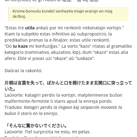
Krome bonvolu korekti senhezite miajn erarojn en miaj
skriboj.
“Estas tre
utila
ankaŭ por mi renkonti nekonatajn vortojn.”
Kiam la subjekto estas infinitivo aŭ subpropozicio, la
predikativo prenas la e-finaĵon: estas utile renkonti.
“Do
iu kaze
mi konfuziĝas.” La vorto “kazo” rilatas al gramatiko
kategorio (nominativo, akuzativo, ktp), dum “okazo” estas alia
afero. Eble vi povas uzi “okaze” aŭ “iuokaze”.
Daŭras la rakonto:
片桐は言葉を失って、ぽかんと口を開けたまま玄関口に突っ立って
いた。
Laŭvorte: Katagiri perdis la vortojn, malplenmense buŝon
malferminte-ferminte li staris apud la enireja pordo.
Traduko:
Katagiri perdis la lingvon kaj senparole movante la
buŝon li staris en la enirejo.
「そんなに驚かないでください。
Laŭvorte: Tiel surprizita ne estu, mi petas.