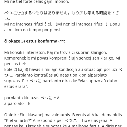
Mi ne tiel forte celas gajni monon.
べつに拒否するつもりはありません。もう少し考える時間を下さ
い。
Mi ne intencas rifuzi ĉiel. （Mi neniel intencas rifuzi. ）Donu
al mi iom da tempo por pensi.
ĉi okaze 3) estus konforma (^^;
Mi konsilis interreton. Kaj mi trovis ĉi supran klarigon.
Kompreneble mi povas kompreni ĉiujn sencoj sen klarigo. Mi
pensas tiel:
Eble 2) kaj 3) havas simiilajn kondiĉojn aŭ situaciojn por uzi べ
つに. Parolanto kontraŭas aŭ neas tion kion alparolato
supozas. Per べつに parolanto diras ke "via supozo aŭ dubo
estas erara".
parolanto kiu uzas べつに = A
alparolato = B
Onidire ĉiuj klasanoj malvalmumis. B venis al A kaj demanidis
"Kiel vi fartis?" A respondis per べつに. Tio estas jena: A
pensas ke B kredeble supozas ke A malbone fartis. A diris per