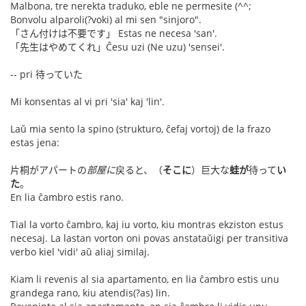
Malbona, tre nerekta traduko, eble ne permesite (^^;
Bonvolu alparoli(?voki) al mi sen "sinjoro".
「さん付けは不要です」 Estas ne necesa 'san'.
「先生はやめてくれ」Ĉesu uzi (Ne uzu) 'sensei'.
-- pri 待っていた
Mi konsentas al vi pri 'sia' kaj 'lin'.
Laŭ mia sento la spino (strukturo, ĉefaj vortoj) de la frazo
estas jena:
片桐がアパートの
部屋に
戻ると、（
そこに
）巨大な
蛙が
待って
い
た
。
En lia ĉambro estis rano.
Tial la vorto ĉambro, kaj iu vorto, kiu montras ekziston estus
necesaj. La lastan vorton oni povas anstataŭigi per transitiva
verbo kiel 'vidi' aŭ aliaj similaj.
Kiam li revenis al sia apartamento, en lia ĉambro estis unu
grandega rano, kiu atendis(?as) lin.