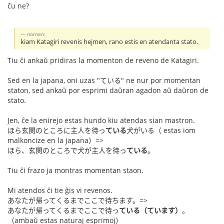
ĉu ne?
nornen:
kiam Katagiri revenis hejmen, rano estis en atendanta stato.
Tiu ĉi ankaŭ pridiras la momenton de reveno de Katagiri.
Sed en la japana, oni uzas "ている" ne nur por momentan
staton, sed ankaŭ por esprimi daŭran agadon aŭ daŭron de
stato.
Jen, ĉe la enirejo estas hundo kiu atendas sian mastron.
ほら玄関のところに主人を待っ
ている
犬がいる（ estas iom
malkoncize en la japana）=>
ほら、玄関のところで犬が主人を待っ
ている
。
Tiu ĉi frazo ja montras momentan staon.
Mi atendos ĉi tie ĝis vi revenos.
あなたが帰ってくるまでここで待ちます。=>
あなたが帰ってくるまでここで待っ
ている（ています）
。
（ambaŭ estas naturaj esprimoj）