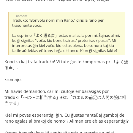
nornen:
Traduko: “Bonvolu nomi min Rano,” diris la rano per
trasonanta voĉo.
La esprimo「よく通る声」estas malfacila por mi. Ŝajnas al mi,
ke ĝi signifas “voĉo, kiu bone trairas / preteriras / pasas”. Mi
interpretas ĝin kiel voĉo, kiu estas plena, belsonora kaj kiu
facile aŭdeblas eĉ trans larĝa distanco. Kion ĝi signifas fakte?
Konciza kaj trafa traduko! Vi tute ĝuste komprenas pri「よく通
る声」.
kromaĵo:
Mi havas demandon, ĉar mi ĉiufoje embarasiĝas por
traduki「〜は〜に相当する」ekz.「カエルの前足は人間の腕に相
当する」
Kiel mi povas esperantigi ĝin. Ĉu ĝustas "antaŭaj gamboj de
rano egalas al brakoj de homo"? Alimaniere eblas esperantigi?
Krome bonvolu korekti senhezite miajn erarojn en miaj