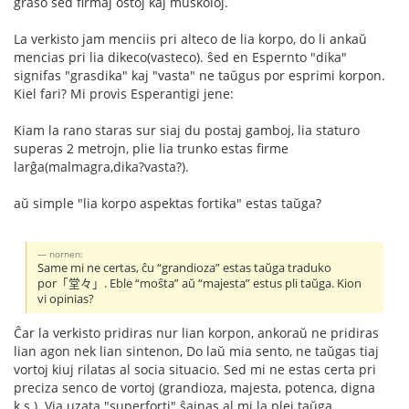
graso sed firmaj ostoj kaj muskoloj.
La verkisto jam menciis pri alteco de lia korpo, do li ankaŭ
mencias pri lia dikeco(vasteco). ŝed en Espernto "dika"
signifas "grasdika" kaj "vasta" ne taŭgus por esprimi korpon.
Kiel fari? Mi provis Esperantigi jene:
Kiam la rano staras sur siaj du postaj gamboj, lia staturo
superas 2 metrojn, plie lia trunko estas firme
larĝa(malmagra,dika?vasta?).
aŭ simple "lia korpo aspektas fortika" estas taŭga?
nornen:
Same mi ne certas, ĉu “grandioza” estas taŭga traduko
por「堂々」. Eble “moŝta” aŭ “majesta” estus pli taŭga. Kion
vi opinias?
Ĉar la verkisto pridiras nur lian korpon, ankoraŭ ne pridiras
lian agon nek lian sintenon, Do laŭ mia sento, ne taŭgas tiaj
vortoj kiuj rilatas al socia situacio. Sed mi ne estas certa pri
preciza senco de vortoj (grandioza, majesta, potenca, digna
k.s.). Via uzata "superforti" ŝajnas al mi la plej taŭga.