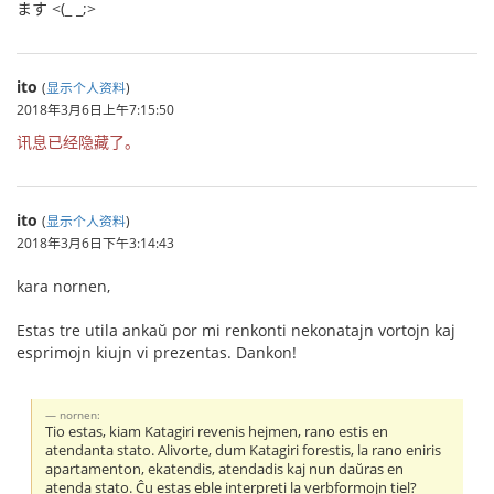
ます <(_ _;>
ito
(
显示个人资料
)
2018年3月6日上午7:15:50
讯息已经隐藏了。
ito
(
显示个人资料
)
2018年3月6日下午3:14:43
kara nornen,
Estas tre utila ankaŭ por mi renkonti nekonatajn vortojn kaj
esprimojn kiujn vi prezentas. Dankon!
nornen:
Tio estas, kiam Katagiri revenis hejmen, rano estis en
atendanta stato. Alivorte, dum Katagiri forestis, la rano eniris
apartamenton, ekatendis, atendadis kaj nun daŭras en
atenda stato. Ĉu estas eble interpreti la verbformojn tiel?