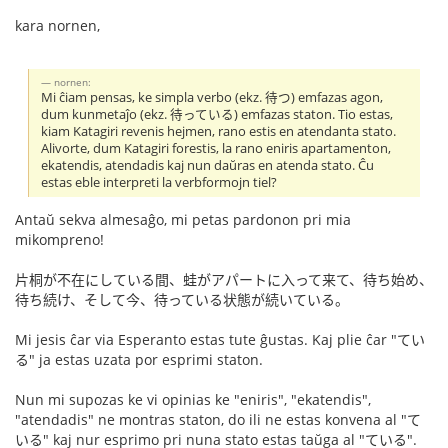
kara nornen,
nornen:
Mi ĉiam pensas, ke simpla verbo (ekz. 待つ) emfazas agon,
dum kunmetaĵo (ekz. 待っている) emfazas staton. Tio estas,
kiam Katagiri revenis hejmen, rano estis en atendanta stato.
Alivorte, dum Katagiri forestis, la rano eniris apartamenton,
ekatendis, atendadis kaj nun daŭras en atenda stato. Ĉu
estas eble interpreti la verbformojn tiel?
Antaŭ sekva almesaĝo, mi petas pardonon pri mia
mikompreno!
片桐が不在にしている間、蛙がアパートに入って来て、待ち始め、
待ち続け、そして今、待っている状態が続いている。
Mi jesis ĉar via Esperanto estas tute ĝustas. Kaj plie ĉar "てい
る" ja estas uzata por esprimi staton.
Nun mi supozas ke vi opinias ke "eniris", "ekatendis",
"atendadis" ne montras staton, do ili ne estas konvena al "て
いる" kaj nur esprimo pri nuna stato estas taŭga al "ている".