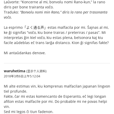
Laŭvorte: “Koncerne al mi, bonvolu nomi Rano-kun,” la rano
diris per bone trairanta voĉo.
Traduko:
“Bonvolu nomi min Rano,” diris la rano per trasonanta
voĉo.
La esprimo「よく通る声」estas malfacila por mi. Ŝajnas al mi,
ke ĝi signifas “voĉo, kiu bone trairas / preteriras / pasas”. Mi
interpretas ĝin kiel voĉo, kiu estas plena, belsonora kaj kiu
facile aŭdeblas eĉ trans larĝa distanco. Kion ĝi signifas fakte?
Mi antaŭdankas denove.
waruhetima
(显示个人资料)
2018年3月6日上午5:12:04
Mi alte estimas vin, kiu komprenas malfacilan japanan lingvon
tiel profunde.
Fakte, ĉar mi estas komencanto de Esperanto, eĉ legi longan
afiŝon estas malfacile por mi. Do probable mi ne povas helpi
vin.
Sed mi legos ĉi tiun fadenon.