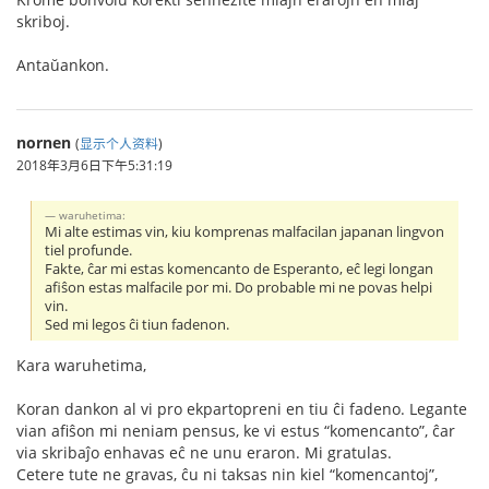
skriboj.
Antaŭankon.
nornen
(
显示个人资料
)
2018年3月6日下午5:31:19
waruhetima:
Mi alte estimas vin, kiu komprenas malfacilan japanan lingvon
tiel profunde.
Fakte, ĉar mi estas komencanto de Esperanto, eĉ legi longan
afiŝon estas malfacile por mi. Do probable mi ne povas helpi
vin.
Sed mi legos ĉi tiun fadenon.
Kara waruhetima,
Koran dankon al vi pro ekpartopreni en tiu ĉi fadeno. Legante
vian afiŝon mi neniam pensus, ke vi estus “komencanto”, ĉar
via skribaĵo enhavas eĉ ne unu eraron. Mi gratulas.
Cetere tute ne gravas, ĉu ni taksas nin kiel “komencantoj”,