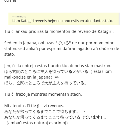
ĉu ne?
nornen:
kiam Katagiri revenis hejmen, rano estis en atendanta stato.
Tiu ĉi ankaŭ pridiras la momenton de reveno de Katagiri.
Sed en la japana, oni uzas "ている" ne nur por momentan
staton, sed ankaŭ por esprimi daŭran agadon aŭ daŭron de
stato.
Jen, ĉe la enirejo estas hundo kiu atendas sian mastron.
ほら玄関のところに主人を待っ
ている
犬がいる（ estas iom
malkoncize en la japana）=>
ほら、玄関のところで犬が主人を待っ
ている
。
Tiu ĉi frazo ja montras momentan staon.
Mi atendos ĉi tie ĝis vi revenos.
あなたが帰ってくるまでここで待ちます。=>
あなたが帰ってくるまでここで待っ
ている（ています）
。
（ambaŭ estas naturaj esprimoj）