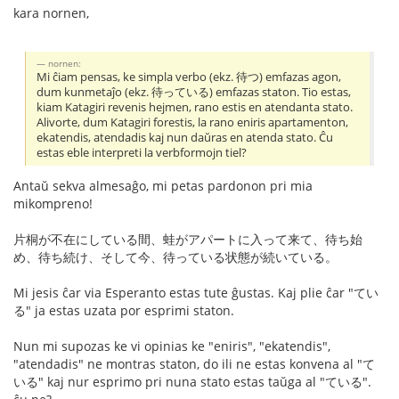
kara nornen,
nornen:
Mi ĉiam pensas, ke simpla verbo (ekz. 待つ) emfazas agon,
dum kunmetaĵo (ekz. 待っている) emfazas staton. Tio estas,
kiam Katagiri revenis hejmen, rano estis en atendanta stato.
Alivorte, dum Katagiri forestis, la rano eniris apartamenton,
ekatendis, atendadis kaj nun daŭras en atenda stato. Ĉu
estas eble interpreti la verbformojn tiel?
Antaŭ sekva almesaĝo, mi petas pardonon pri mia
mikompreno!
片桐が不在にしている間、蛙がアパートに入って来て、待ち始
め、待ち続け、そして今、待っている状態が続いている。
Mi jesis ĉar via Esperanto estas tute ĝustas. Kaj plie ĉar "てい
る" ja estas uzata por esprimi staton.
Nun mi supozas ke vi opinias ke "eniris", "ekatendis",
"atendadis" ne montras staton, do ili ne estas konvena al "て
いる" kaj nur esprimo pri nuna stato estas taŭga al "ている".