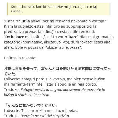
Krome bonvolu korekti senhezite miajn erarojn en miaj
skriboj.
“Estas tre
utila
ankaŭ por mi renkonti nekonatajn vortojn.”
Kiam la subjekto estas infinitivo aŭ subpropozicio, la
predikativo prenas la e-finaĵon: estas utile renkonti.
“Do
iu kaze
mi konfuziĝas.” La vorto “kazo” rilatas al gramatiko
kategorio (nominativo, akuzativo, ktp), dum “okazo” estas alia
afero. Eble vi povas uzi “okaze” aŭ “iuokaze”.
Daŭras la rakonto:
片桐は言葉を失って、ぽかんと口を開けたまま玄関口に突っ立っ
ていた。
Laŭvorte: Katagiri perdis la vortojn, malplenmense buŝon
malferminte-ferminte li staris apud la enireja pordo.
Traduko:
Katagiri perdis la lingvon kaj senparole movante la
buŝon li staris en la enirejo.
「そんなに驚かないでください。
Laŭvorte: Tiel surprizita ne estu, mi petas.
Traduko:
Bonvolu ne esti tiel surprizita.