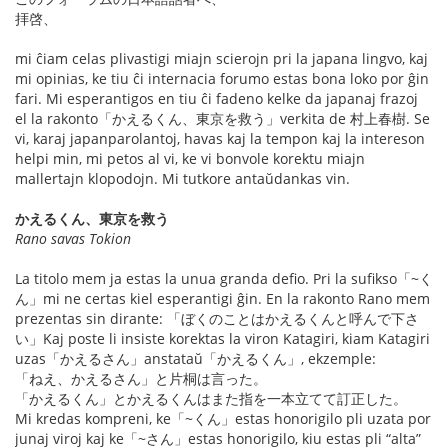
拝啓、
mi ĉiam celas plivastigi miajn scierojn pri la japana lingvo, kaj
mi opinias, ke tiu ĉi internacia forumo estas bona loko por ĝin
fari. Mi esperantigos en tiu ĉi fadeno kelke da japanaj frazoj
el la rakonto「かえるくん、東京を救う」verkita de 村上春樹. Se
vi, karaj japanparolantoj, havas kaj la tempon kaj la intereson
helpi min, mi petos al vi, ke vi bonvole korektu miajn
mallertajn klopodojn. Mi tutkore antaŭdankas vin.
かえるくん、東京を救う
Rano savas Tokion
La titolo mem ja estas la unua granda defio. Pri la sufikso「~く
ん」mi ne certas kiel esperantigi ĝin. En la rakonto Rano mem
prezentas sin dirante: 「ぼくのことはかえるくんと呼んで下さ
い」Kaj poste li insiste korektas la viron Katagiri, kiam Katagiri
uzas「かえるさん」anstataŭ「かえるくん」, ekzemple:
「ねえ、かえるさん」と片桐は言った。
「かえるくん」とかえるくんはまた指を一本立てて訂正した。
Mi kredas kompreni, ke「~くん」estas honorigilo pli uzata por
junaj viroj kaj ke「~さん」estas honorigilo, kiu estas pli “alta”