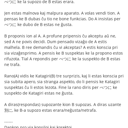
べつに ke la supozo de B estas erara.
Jen estas malnova kaj malpura aparato. A volas vendi tion. A
pensas ke B dubas ĉu tio ne bone funkcias. Do A insistas per
べつに ke dubo de B estas ne ĝusta.
B proponis ion al A. A profune pripensis ĉu akceptu aŭ ne,
sed A ne povis decidi. Dum pensado vizaĝo de A estis
malhela. B ree demandis ĉu vi akceptas? A estis konscia pri
sia vizaĝesprimo. A pensis ke B suspektas ke la propono estos
rifuzota. Tial A repondis per べつに ke la suspekto de B estas
ne trafa.
Rano(A) vidis ke Katagiri(B) tre surprizis, kaj li estas konscia pri
sia subita apero, sia stranga aspekto, do li pensis ke Katagiri
suspektas ĉu li estos lezota. Fine la rano diris per べつに ke
suspekto de Katagiri estas ne ĝusta.
A diras(respondas) supozante kion B supozas. A diras uzante
別に, ke B-a supozo estas erara/neĝusta/netrafa.
------
Dankon pro via konsiloj kaj korektoj.