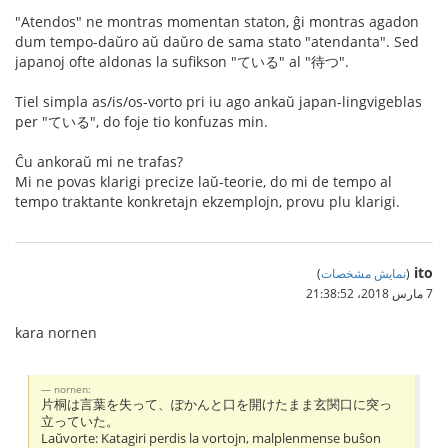
"Atendos" ne montras momentan staton, ĝi montras agadon
dum tempo-daŭro aŭ daŭro de sama stato "atendanta". Sed
japanoj ofte aldonas la sufikson "ている" al "待つ".
Tiel simpla as/is/os-vorto pri iu ago ankaŭ japan-lingvigeblas
per "ている", do foje tio konfuzas min.
Ĉu ankoraŭ mi ne trafas?
Mi ne povas klarigi precize laŭ-teorie, do mi de tempo al
tempo traktante konkretajn ekzemplojn, provu plu klarigi.
ito
(
نمایش مشخصات
)
7 مارس 2018،‏ 21:38:52
kara nornen
nornen:
片桐は言葉を失って、ぽかんと口を開けたまま玄関口に突っ
立っていた。
Laŭvorte: Katagiri perdis la vortojn, malplenmense buŝon