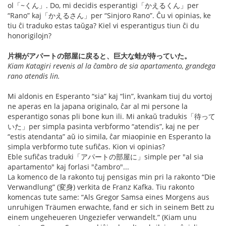
ol「~くん」. Do, mi decidis esperantigi「かえるくん」per
“Rano” kaj「かえるさん」per “Sinjoro Rano”. Ĉu vi opinias, ke
tiu ĉi traduko estas taŭga? Kiel vi esperantigus tiun ĉi du
honorigilojn?
片桐がアパートの部屋に戻ると、巨大な蛙が待っていた。
Kiam Katagiri revenis al la ĉambro de sia apartamento, grandega
rano atendis lin.
Mi aldonis en Esperanto “sia” kaj “lin”, kvankam tiuj du vortoj
ne aperas en la japana originalo, ĉar al mi persone la
esperantigo sonas pli bone kun ili. Mi ankaŭ tradukis「待って
いた」per simpla pasinta verbformo “atendis”, kaj ne per
“estis atendanta” aŭ io simila, ĉar miaopinie en Esperanto la
simpla verbformo tute sufiĉas. Kion vi opinias?
Eble sufiĉas traduki「アパートの部屋に」simple per "al sia
apartamento" kaj forlasi "ĉambro"...
La komenco de la rakonto tuj pensigas min pri la rakonto “Die
Verwandlung” (変身) verkita de Franz Kafka. Tiu rakonto
komencas tute same: “Als Gregor Samsa eines Morgens aus
unruhigen Träumen erwachte, fand er sich in seinem Bett zu
einem ungeheueren Ungeziefer verwandelt.” (Kiam unu