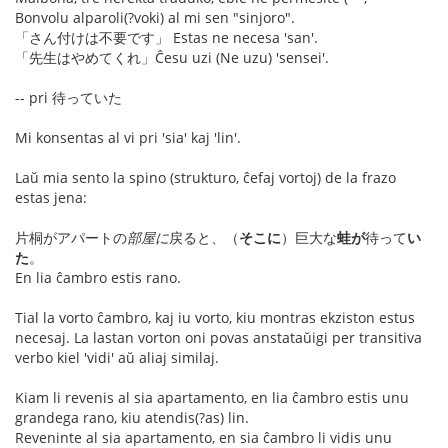
Bonvolu alparoli(?voki) al mi sen "sinjoro".
「さん付けは不要です」 Estas ne necesa 'san'.
「先生はやめてくれ」Ĉesu uzi (Ne uzu) 'sensei'.
-- pri 待っていた
Mi konsentas al vi pri 'sia' kaj 'lin'.
Laŭ mia sento la spino (strukturo, ĉefaj vortoj) de la frazo
estas jena:
片桐がアパートの
部屋に
戻ると、（
そこに
）巨大な
蛙が
待って
い
た
。
En lia ĉambro estis rano.
Tial la vorto ĉambro, kaj iu vorto, kiu montras ekziston estus
necesaj. La lastan vorton oni povas anstataŭigi per transitiva
verbo kiel 'vidi' aŭ aliaj similaj.
Kiam li revenis al sia apartamento, en lia ĉambro estis unu
grandega rano, kiu atendis(?as) lin.
Reveninte al sia apartamento, en sia ĉambro li vidis unu