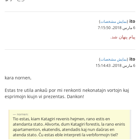
ito
(
نمایش مشخصات
)
6 مارس 2018،‏ 7:15:50
پیام پنهان شد.
ito
(
نمایش مشخصات
)
6 مارس 2018،‏ 15:14:43
kara nornen,
Estas tre utila ankaŭ por mi renkonti nekonatajn vortojn kaj
esprimojn kiujn vi prezentas. Dankon!
nornen:
Tio estas, kiam Katagiri revenis hejmen, rano estis en
atendanta stato. Alivorte, dum Katagiri forestis, la rano eniris
apartamenton, ekatendis, atendadis kaj nun daŭras en
atenda stato. Ĉu estas eble interpreti la verbformojn tiel?