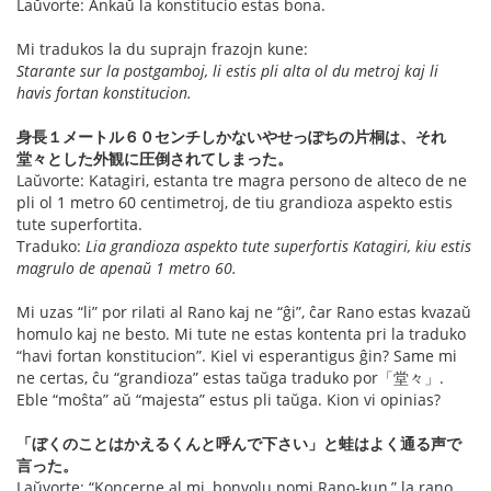
Laŭvorte: Ankaŭ la konstitucio estas bona.
Mi tradukos la du suprajn frazojn kune:
Starante sur la postgamboj, li estis pli alta ol du metroj kaj li
havis fortan konstitucion.
身長１メートル６０センチしかないやせっぽちの片桐は、それ
堂々とした外観に圧倒されてしまった。
Laŭvorte: Katagiri, estanta tre magra persono de alteco de ne
pli ol 1 metro 60 centimetroj, de tiu grandioza aspekto estis
tute superfortita.
Traduko:
Lia grandioza aspekto tute superfortis Katagiri, kiu estis
magrulo de apenaŭ 1 metro 60.
Mi uzas “li” por rilati al Rano kaj ne “ĝi”, ĉar Rano estas kvazaŭ
homulo kaj ne besto. Mi tute ne estas kontenta pri la traduko
“havi fortan konstitucion”. Kiel vi esperantigus ĝin? Same mi
ne certas, ĉu “grandioza” estas taŭga traduko por「堂々」.
Eble “moŝta” aŭ “majesta” estus pli taŭga. Kion vi opinias?
「ぼくのことはかえるくんと呼んで下さい」と蛙はよく通る声で
言った。
Laŭvorte: “Koncerne al mi, bonvolu nomi Rano-kun,” la rano