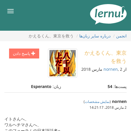
رود
ه
فهرس
حتوا
انجمن
درباره ساير زبان‌ها
かえるくん、東京を救う
かえるくん、東京
پاسخ دادن
を救う
از
, 2 مارس 2018
nornen
پست‌ها:
54
زبان:
Esperanto
nornen
(
نمایش مشخصات
)
2 مارس 2018،‏ 14:21:17
イトさんへ、
ワルヘチマさんへ、
このフォーラムの日本語話者へ、