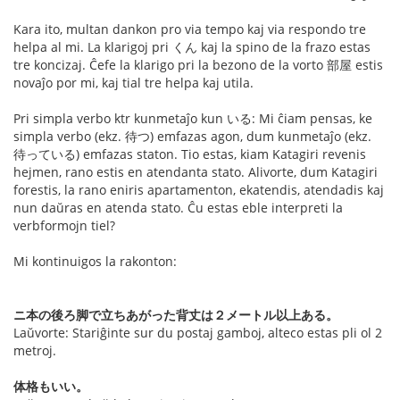
Kara ito, multan dankon pro via tempo kaj via respondo tre
helpa al mi. La klarigoj pri くん kaj la spino de la frazo estas
tre koncizaj. Ĉefe la klarigo pri la bezono de la vorto 部屋 estis
novaĵo por mi, kaj tial tre helpa kaj utila.
Pri simpla verbo ktr kunmetaĵo kun いる: Mi ĉiam pensas, ke
simpla verbo (ekz. 待つ) emfazas agon, dum kunmetaĵo (ekz.
待っている) emfazas staton. Tio estas, kiam Katagiri revenis
hejmen, rano estis en atendanta stato. Alivorte, dum Katagiri
forestis, la rano eniris apartamenton, ekatendis, atendadis kaj
nun daŭras en atenda stato. Ĉu estas eble interpreti la
verbformojn tiel?
Mi kontinuigos la rakonton:
ニ本の後ろ脚で立ちあがった背丈は２メートル以上ある。
Laŭvorte: Stariĝinte sur du postaj gamboj, alteco estas pli ol 2
metroj.
体格もいい。