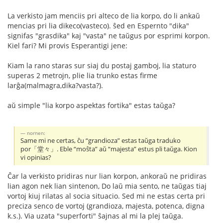
La verkisto jam menciis pri alteco de lia korpo, do li ankaŭ
mencias pri lia dikeco(vasteco). ŝed en Espernto "dika"
signifas "grasdika" kaj "vasta" ne taŭgus por esprimi korpon.
Kiel fari? Mi provis Esperantigi jene:
Kiam la rano staras sur siaj du postaj gamboj, lia staturo
superas 2 metrojn, plie lia trunko estas firme
larĝa(malmagra,dika?vasta?).
aŭ simple "lia korpo aspektas fortika" estas taŭga?
nornen:
Same mi ne certas, ĉu “grandioza” estas taŭga traduko
por「堂々」. Eble “moŝta” aŭ “majesta” estus pli taŭga. Kion
vi opinias?
Ĉar la verkisto pridiras nur lian korpon, ankoraŭ ne pridiras
lian agon nek lian sintenon, Do laŭ mia sento, ne taŭgas tiaj
vortoj kiuj rilatas al socia situacio. Sed mi ne estas certa pri
preciza senco de vortoj (grandioza, majesta, potenca, digna
k.s.). Via uzata "superforti" ŝajnas al mi la plej taŭga.