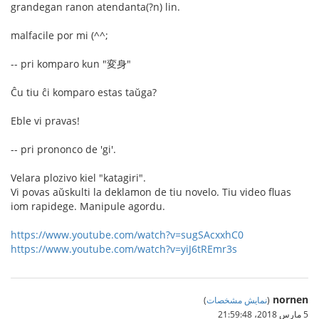
grandegan ranon atendanta(?n) lin.
malfacile por mi (^^;
-- pri komparo kun "変身"
Ĉu tiu ĉi komparo estas taŭga?
Eble vi pravas!
-- pri prononco de 'gi'.
Velara plozivo kiel "katagiri".
Vi povas aŭskulti la deklamon de tiu novelo. Tiu video fluas
iom rapidege. Manipule agordu.
https://www.youtube.com/watch?v=sugSAcxxhC0
https://www.youtube.com/watch?v=yiJ6tREmr3s
nornen
(
نمایش مشخصات
)
5 مارس 2018،‏ 21:59:48