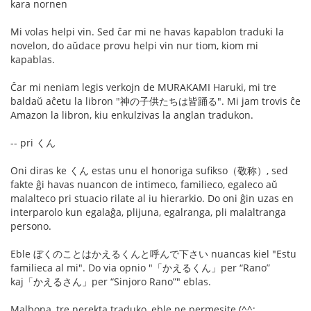
kara nornen
Mi volas helpi vin. Sed ĉar mi ne havas kapablon traduki la
novelon, do aŭdace provu helpi vin nur tiom, kiom mi
kapablas.
Ĉar mi neniam legis verkojn de MURAKAMI Haruki, mi tre
baldaŭ aĉetu la libron "神の子供たちは皆踊る". Mi jam trovis ĉe
Amazon la libron, kiu enkulzivas la anglan tradukon.
-- pri くん
Oni diras ke くん estas unu el honoriga sufikso（敬称）, sed
fakte ĝi havas nuancon de intimeco, familieco, egaleco aŭ
malalteco pri stuacio rilate al iu hierarkio. Do oni ĝin uzas en
interparolo kun egalaĝa, plijuna, egalranga, pli malaltranga
persono.
Eble ぼくのことはかえるくんと呼んで下さい nuancas kiel "Estu
familieca al mi". Do via opnio "「かえるくん」per “Rano”
kaj「かえるさん」per “Sinjoro Rano”" eblas.
Malbona, tre nerekta traduko, eble ne permesite (^^;