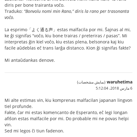
diris per bone trairanta voĉo.
Traduko:
“Bonvolu nomi min Rano,” diris la rano per trasonanta
voĉo.
La esprimo「よく通る声」estas malfacila por mi. Ŝajnas al mi,
ke ĝi signifas “voĉo, kiu bone trairas / preteriras / pasas”. Mi
interpretas ĝin kiel voĉo, kiu estas plena, belsonora kaj kiu
facile aŭdeblas eĉ trans larĝa distanco. Kion ĝi signifas fakte?
Mi antaŭdankas denove.
waruhetima
(نمایش مشخصات)
6 مارس 2018،‏ 5:12:04
Mi alte estimas vin, kiu komprenas malfacilan japanan lingvon
tiel profunde.
Fakte, ĉar mi estas komencanto de Esperanto, eĉ legi longan
afiŝon estas malfacile por mi. Do probable mi ne povas helpi
vin.
Sed mi legos ĉi tiun fadenon.