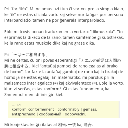
Pri “fort'ik'a”: Mi ne amus uzi tiun ĉi vorton, pro la simpla kialo,
ke “ik” ne estas oficiala vorto kaj sekve nur taŭgas por persona
interparolado, tamen ne por ĝenerala interparolado.
Eble mi trovis bonan tradukon en la vortaro: “dikmuskola”. Tio
esprimas la dikeco de la rano, tamen samtempe ĝi substrekas,
ke la rano estas muskole dika kaj ne grase dika.
Pri「〜は〜に相当する」:
Mi ne certas, ĉu oni povas esperantigi「カエルの前足は人間の
腕に相当する」kiel “antaŭaj gamboj de rano egalas al brakoj
de homo”, ĉar fakte la antaŭaj gamboj de rano kaj la brakoj de
homo ja ne estas egalaj! En matematiko, mi parolus pri la
malsameco inter egaleco (=) kaj ekvivalenteco (≡). Eble la vorto,
kiun vi serĉas, estas konform/. Ĝi estas fundamenta, kaj
Zamenhof mem difinis ĝin kiel:
LLZ:
konform' conformément | conformably | gemäss,
entsprechend | сообразный | odpowiedni.
Mi konjektas, ke ĝi rilatas al 相当, 一致 kaj 適合.