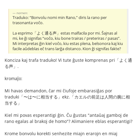
nornen:
Traduko: “Bonvolu nomi min Rano,” diris la rano per
trasonanta voĉo.
La esprimo「よく通る声」estas malfacila por mi. Ŝajnas al
mi, ke ĝi signifas “voĉo, kiu bone trairas / preteriras / pasas”.
Mi interpretas ĝin kiel voĉo, kiu estas plena, belsonora kaj kiu
facile aŭdeblas eĉ trans larĝa distanco. Kion ĝi signifas fakte?
Konciza kaj trafa traduko! Vi tute ĝuste komprenas pri「よく通
る声」.
kromaĵo:
Mi havas demandon, ĉar mi ĉiufoje embarasiĝas por
traduki「〜は〜に相当する」ekz.「カエルの前足は人間の腕に相
当する」
Kiel mi povas esperantigi ĝin. Ĉu ĝustas "antaŭaj gamboj de
rano egalas al brakoj de homo"? Alimaniere eblas esperantigi?
Krome bonvolu korekti senhezite miajn erarojn en miaj