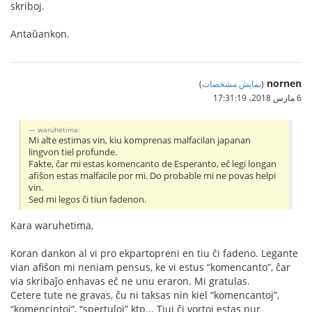
skriboj.
Antaŭankon.
nornen
(
نمایش مشخصات
)
6 مارس 2018،‏ 17:31:19
waruhetima:
Mi alte estimas vin, kiu komprenas malfacilan japanan
lingvon tiel profunde.
Fakte, ĉar mi estas komencanto de Esperanto, eĉ legi longan
afiŝon estas malfacile por mi. Do probable mi ne povas helpi
vin.
Sed mi legos ĉi tiun fadenon.
Kara waruhetima,
Koran dankon al vi pro ekpartopreni en tiu ĉi fadeno. Legante
vian afiŝon mi neniam pensus, ke vi estus “komencanto”, ĉar
via skribaĵo enhavas eĉ ne unu eraron. Mi gratulas.
Cetere tute ne gravas, ĉu ni taksas nin kiel “komencantoj”,
“komencintoj”, “spertuloj” ktp... Tiuj ĉi vortoj estas nur