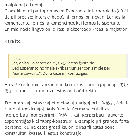
malplenaj etikedoj.
Ĉiam, kiam ni partoprenas en Esperanta interparolado (aŭ ĉi
tie pli precize: interskribado), ni lernos ion novan. Lernos la
komencanto, lernos la komencinto, kaj lernos la spertulo...
En mia nacia lingvo oni diras: la ekzercado kreas la majstron.
Kara ito,
ito:
Jes, eblas. La senco de "ている" estas ĝuste tia.
Sed Esperanto normale skribas tiun sencon simple per
"as/is/os-vorto". Do iu kaze mi konfuziĝas.
Ho ve! Kredu min: ankaŭ min konfuzas ĉiam la japanaj「てい
る」 formoj... La konfuzo estas ambaŭdirekta.
Tre interesaj estas viaj etimologiaj klarigoj pri「体格」, ĉefe la
rilato al konstruaĵoj. Ankaŭ en la Germana oni diras
“Körperbau” por esprimi「体格」, kaj “Körperbau” laŭvorte
esperantiĝas kiel “Korp-konstruo”. Ekzemple pri granda, forta
persono, kiu ne estas grasdika, oni diras “li estas bone
konstruita”, kvazaŭ li estus konstruaĵo.