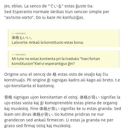
Jes, eblas. La senco de "ている" estas ĝuste tia.
Sed Esperanto normale skribas tiun sencon simple per
"as/is/os-vorto". Do iu kaze mi konfuziĝas.
nornen:
体格もいい。
Laŭvorte: Ankaŭ la konstitucio estas bona.
nornen:
Mi tute ne estas kontenta pri la traduko “havi fortan
konstitucion”Kiel vi esperantigus ĝin?
Origine unu el sencoj de 格 estas osto de vivaĵo kaj ĉiu
konstruaĵo. Pli origine ĝi signigas kadro aŭ kago aŭ breto. t.e
ujo konsitanta el bastonoj.
骨格 signigas ujon konsitantan el ostoj. 体格が良い signifas la
ujo estas vasta kaj ĝi komopreneble estas plena de organoj
kaj muskoloj. Fine 体格が良い signifas ke iu estas granda. Sed
kiam oni diras 体格が良い, tio kutime pridiras ne nur
grandecon sed ankaŭ firmecon. Li estas ja granda ne per
graso sed firmaj ostoj kaj muskoloj.