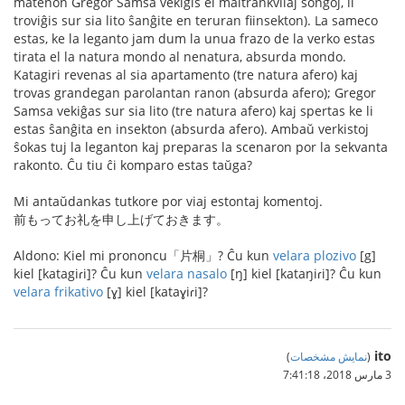
matenon Gregor Samsa vekiĝis el maltrankvilaj sonĝoj, li
troviĝis sur sia lito ŝanĝite en teruran fiinsekton). La sameco
estas, ke la leganto jam dum la unua frazo de la verko estas
tirata el la natura mondo al nenatura, absurda mondo.
Katagiri revenas al sia apartamento (tre natura afero) kaj
trovas grandegan parolantan ranon (absurda afero); Gregor
Samsa vekiĝas sur sia lito (tre natura afero) kaj spertas ke li
estas ŝanĝita en insekton (absurda afero). Ambaŭ verkistoj
ŝokas tuj la leganton kaj preparas la scenaron por la sekvanta
rakonto. Ĉu tiu ĉi komparo estas taŭga?
Mi antaŭdankas tutkore por viaj estontaj komentoj.
前もってお礼を申し上げておきます。
Aldono: Kiel mi prononcu「片桐」? Ĉu kun
velara plozivo
[g]
kiel [katagiɾi]? Ĉu kun
velara nasalo
[ŋ] kiel [kataŋiɾi]? Ĉu kun
velara frikativo
[ɣ] kiel [kataɣiɾi]?
ito
(
نمایش مشخصات
)
3 مارس 2018،‏ 7:41:18