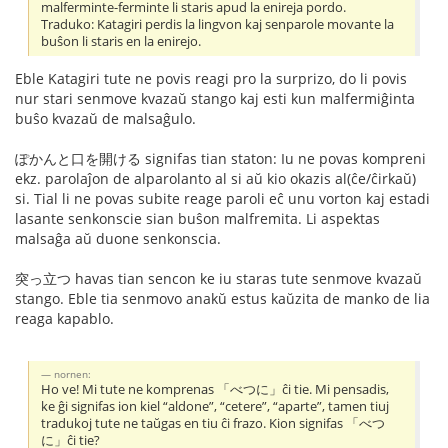
malferminte-ferminte li staris apud la enireja pordo.
Traduko: Katagiri perdis la lingvon kaj senparole movante la
buŝon li staris en la enirejo.
Eble Katagiri tute ne povis reagi pro la surprizo, do li povis
nur stari senmove kvazaŭ stango kaj esti kun malfermiĝinta
buŝo kvazaŭ de malsaĝulo.
ぽかんと口を開ける signifas tian staton: Iu ne povas kompreni
ekz. parolaĵon de alparolanto al si aŭ kio okazis al(ĉe/ĉirkaŭ)
si. Tial li ne povas subite reage paroli eĉ unu vorton kaj estadi
lasante senkonscie sian buŝon malfremita. Li aspektas
malsaĝa aŭ duone senkonscia.
突っ立つ havas tian sencon ke iu staras tute senmove kvazaŭ
stango. Eble tia senmovo anakŭ estus kaŭzita de manko de lia
reaga kapablo.
nornen:
Ho ve! Mi tute ne komprenas 「べつに」ĉi tie. Mi pensadis,
ke ĝi signifas ion kiel “aldone”, “cetere”, “aparte”, tamen tiuj
tradukoj tute ne taŭgas en tiu ĉi frazo. Kion signifas 「べつ
に」ĉi tie?