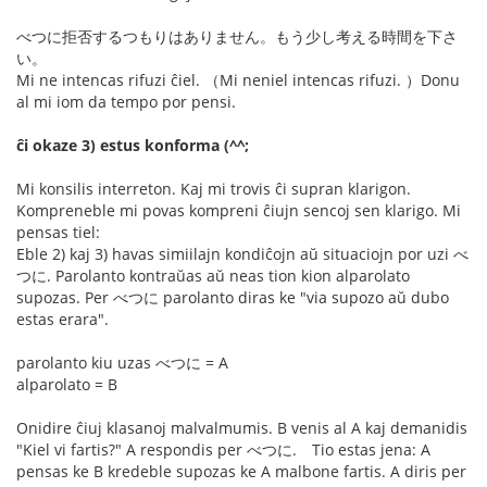
べつに拒否するつもりはありません。もう少し考える時間を下さ
い。
Mi ne intencas rifuzi ĉiel. （Mi neniel intencas rifuzi. ）Donu
al mi iom da tempo por pensi.
ĉi okaze 3) estus konforma (^^;
Mi konsilis interreton. Kaj mi trovis ĉi supran klarigon.
Kompreneble mi povas kompreni ĉiujn sencoj sen klarigo. Mi
pensas tiel:
Eble 2) kaj 3) havas simiilajn kondiĉojn aŭ situaciojn por uzi べ
つに. Parolanto kontraŭas aŭ neas tion kion alparolato
supozas. Per べつに parolanto diras ke "via supozo aŭ dubo
estas erara".
parolanto kiu uzas べつに = A
alparolato = B
Onidire ĉiuj klasanoj malvalmumis. B venis al A kaj demanidis
"Kiel vi fartis?" A respondis per べつに. Tio estas jena: A
pensas ke B kredeble supozas ke A malbone fartis. A diris per