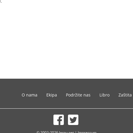
e.
O nama
Ekipa
Podržite nas
Libro
Zaštita
© 2002-2026 lernu.net |
Impressum