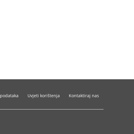
 podataka
Uvjeti korištenja
Kontaktiraj nas