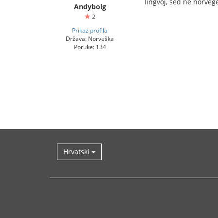
lingvoj, sed ne norveg
Andybolg
2
Prikaz profila
Država: Norveška
Poruke: 134
Hrvatski