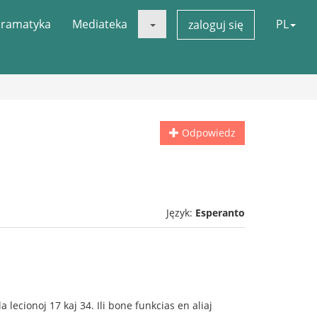
ramatyka
Mediateka
PL
zaloguj się
Odpowiedz
Język:
Esperanto
lecionoj 17 kaj 34. Ili bone funkcias en aliaj