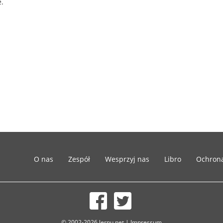
e.
O nas
Zespół
Wesprzyj nas
Libro
Ochron
© 2002-2026 lernu.net |
Impressum