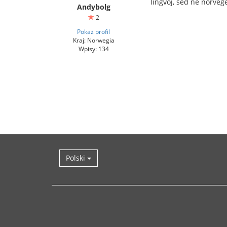
lingvoj, sed ne norveg
Andybolg
2
Pokaż profil
Kraj: Norwegia
Wpisy: 134
Polski