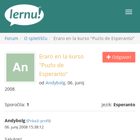
K
vsebini
Meni
Forum
O spletišču
Eraro en la kurso "Puzlo de Esperanto"
Eraro en la kurso
Odgovori
"Puzlo de
Esperanto"
od
Andybolg
, 06. junij
2008
Sporočila:
1
Jezik:
Esperanto
Andybolg
(
Prikaži profil
)
06. junij 2008 15:38:12
Saluton!