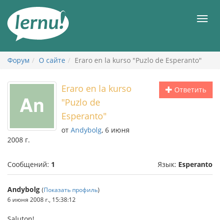
К
содержанию
Мен
Форум
О сайте
Eraro en la kurso "Puzlo de Esperanto"
Eraro en la kurso
Ответить
"Puzlo de
Esperanto"
от
Andybolg
, 6 июня
2008 г.
Сообщений:
1
Язык:
Esperanto
Andybolg
(
Показать профиль
)
6 июня 2008 г., 15:38:12
Saluton!