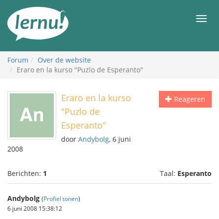
Naar
de
Men
inhoud
Forum
Over de website
Eraro en la kurso "Puzlo de Esperanto"
Eraro en la kurso
Reageren
"Puzlo de
Esperanto"
door
Andybolg
, 6 juni
2008
Berichten:
1
Taal:
Esperanto
Andybolg
(
Profiel tonen
)
6 juni 2008 15:38:12