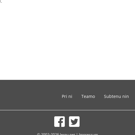
e.
Pri ni
Teamo
Subtenu nin
© 2002-2026 lernu.net |
Impressum