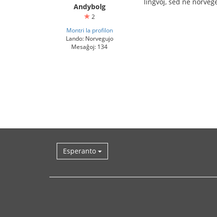
lingvoj, sed ne norveg
Andybolg
2
Montri la profilon
Lando: Norvegujo
Mesaĝoj: 134
Esperanto