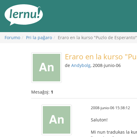
Al
la
enhavo
Forumo
Pri la paĝaro
Eraro en la kurso "Puzlo de Esperanto"
Eraro en la kurso "P
de
Andybolg
, 2008-junio-06
Mesaĝoj:
1
2008-junio-06 15:38:12
Saluton!
Mi nun tradukas la kurs