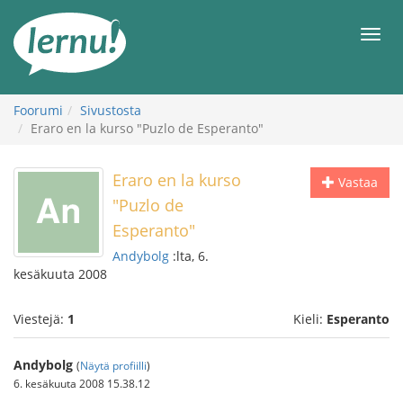
Tästä
sisältöön
Men
Foorumi
Sivustosta
Eraro en la kurso "Puzlo de Esperanto"
Eraro en la kurso
Vastaa
"Puzlo de
Esperanto"
Andybolg
:lta, 6.
kesäkuuta 2008
Viestejä:
1
Kieli:
Esperanto
Andybolg
(
Näytä profiilli
)
6. kesäkuuta 2008 15.38.12