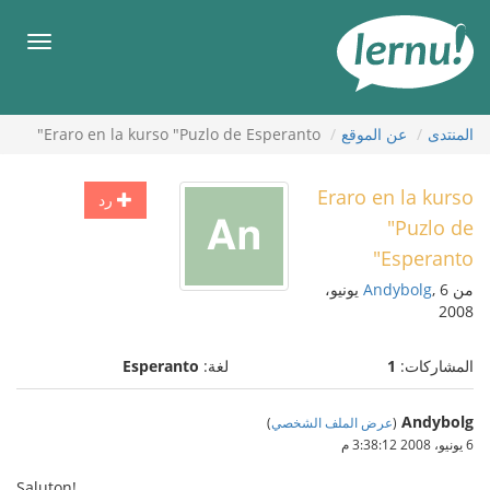
لى
لمحتويات
قائمة
طعام
المنتدى
عن الموقع
Eraro en la kurso "Puzlo de Esperanto"
Eraro en la kurso
رد
"Puzlo de
Esperanto"
من
Andybolg
, 6 يونيو،
2008
المشاركات:
1
لغة:
Esperanto
Andybolg
(
عرض الملف الشخصي
)
6 يونيو، 2008 3:38:12 م
Saluton!