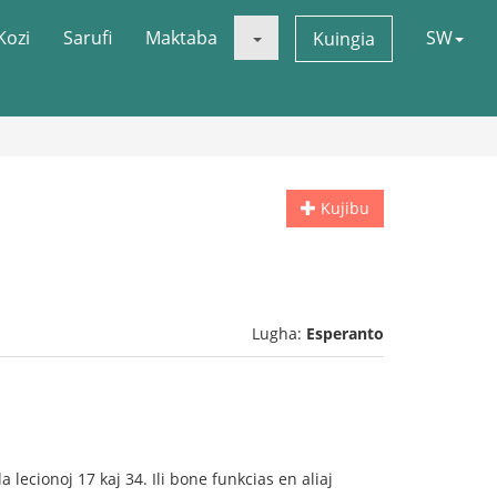
Kozi
Sarufi
Maktaba
SW
Kuingia
Kujibu
Lugha:
Esperanto
lecionoj 17 kaj 34. Ili bone funkcias en aliaj