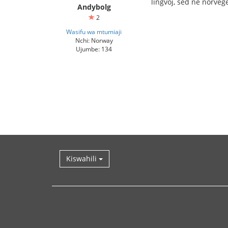
lingvoj, sed ne norveg
Andybolg
2
Wasifu wa mtumiaji
Nchi: Norway
Ujumbe: 134
Kiswahili