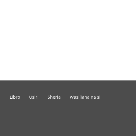
a
Libro
Usiri
Sheria
Wasiliana na si