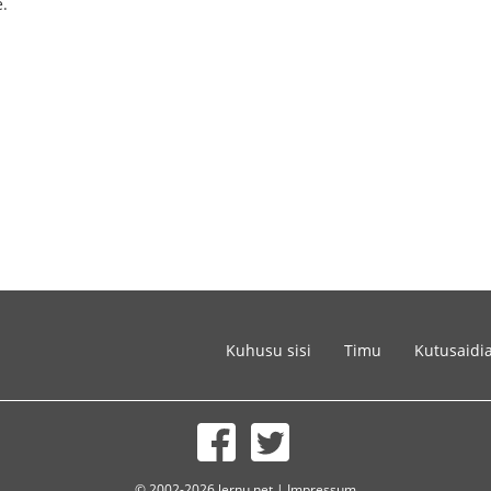
e.
Kuhusu sisi
Timu
Kutusaidi
© 2002-2026 lernu.net |
Impressum