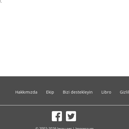
e.
Hakkımızda
Ekip
Bizi destekleyin
Libro
Gizli
© 2002-2026 lernu.net |
Impressum