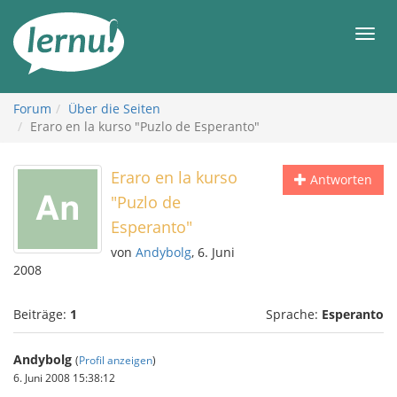
Zum
Inhalt
Men
Forum
Über die Seiten
Eraro en la kurso "Puzlo de Esperanto"
Eraro en la kurso
Antworten
"Puzlo de
Esperanto"
von
Andybolg
, 6. Juni
2008
Beiträge:
1
Sprache:
Esperanto
Andybolg
(
Profil anzeigen
)
6. Juni 2008 15:38:12