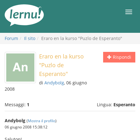
Vai
all’indice
Men
Forum
Il sito
Eraro en la kurso "Puzlo de Esperanto"
Eraro en la kurso
Rispondi
"Puzlo de
Esperanto"
di
Andybolg
, 06 giugno
2008
Messaggi:
1
Lingua:
Esperanto
Andybolg
(
Mostra il profilo
)
06 giugno 2008 15:38:12
Saluton!