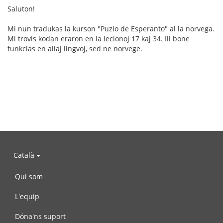
Saluton!
Mi nun tradukas la kurson "Puzlo de Esperanto" al la norvega.
Mi trovis kodan eraron en la lecionoj 17 kaj 34. Ili bone
funkcias en aliaj lingvoj, sed ne norvege.
Català
Qui som
L'equip
Dóna'ns suport