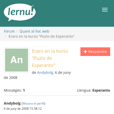
Al
contingut
Men
Fòrum
Quant al lloc web
Eraro en la kurso "Puzlo de Esperanto"
Eraro en la kurso
Respondre
"Puzlo de
Esperanto"
de
Andybolg
, 6 de juny
de 2008
Missatges:
1
Llengua:
Esperanto
Andybolg
(
Mostra el perfil
)
6 de juny de 2008 15.38.12