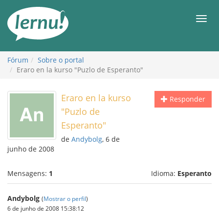
Ir
ao
Men
conteúdo
Fórum
Sobre o portal
Eraro en la kurso "Puzlo de Esperanto"
Eraro en la kurso
Responder
"Puzlo de
Esperanto"
de
Andybolg
, 6 de
junho de 2008
Mensagens:
1
Idioma:
Esperanto
Andybolg
(
Mostrar o perfil
)
6 de junho de 2008 15:38:12