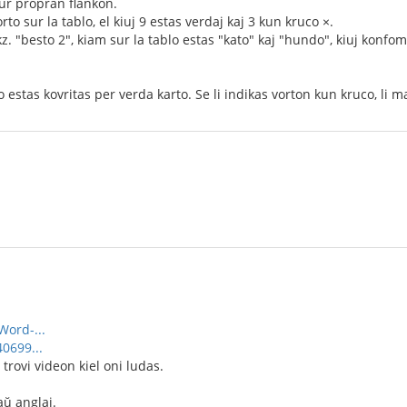
nur propran flankon.
to sur la tablo, el kiuj 9 estas verdaj kaj 3 kun kruco ×.
 "besto 2", kiam sur la tablo estas "kato" kaj "hundo", kiuj konfoma
rto estas kovritas per verda karto. Se li indikas vorton kun kruco, li 
ord-...
0699...
 trovi videon kiel oni ludas.
aŭ anglaj.