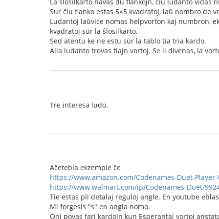
La ŝlosilkarto havas du flankojn, ĉiu ludanto vidas 
Sur ĉiu flanko estas 5×5 kvadratoj, laŭ nombro de vor
Ludantoj laŭvice nomas helpvorton kaj numbron, ekz.
kvadratoj sur la ŝlosilkarto.
Sed atentu ke ne estu sur la tablo tia tria kardo.
Alia ludanto trovas tiajn vortoj. Se li divenas, la vo
Tre interesa ludo.
Aĉetebla ekzemple ĉe
https://www.amazon.com/Codenames-Duet-Player-W
https://www.walmart.com/ip/Codenames-Duet/9924
Tie estas pli detalaj reguloj angle. En youtube eblas
Mi forgesis "s" en angla nomo.
Oni povas fari kardojn kun Esperantaj vortoj anstat