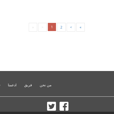
1
«
<
2
>
»
من نحن
فريق
ادعمنا
o