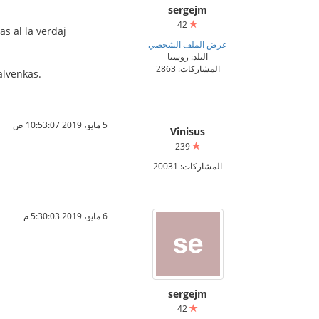
sergejm
42
s al la verdaj
عرض الملف الشخصي
البلد: روسيا
المشاركات: 2863
malvenkas.
5 مايو، 2019 10:53:07 ص
Vinisus
239
المشاركات: 20031
6 مايو، 2019 5:30:03 م
sergejm
42