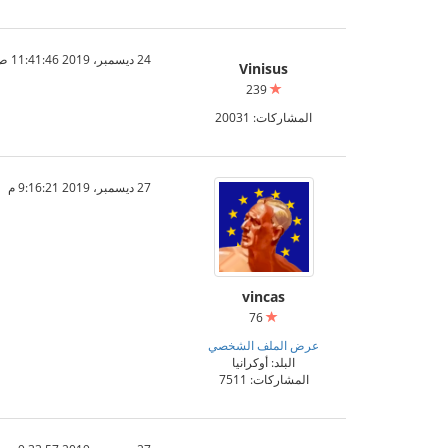
24 ديسمبر، 2019 11:41:46 ص
Vinisus
239
المشاركات: 20031
27 ديسمبر، 2019 9:16:21 م
vincas
76
عرض الملف الشخصي
البلد: أوكرانيا
المشاركات: 7511