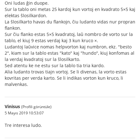
Oni ludas ĝin duope.
Sur la tablo oni metas 25 kardoj kun vortoj en kvadrato 5×5 kaj
elektas ŝlosilkardon.
La ŝlosilkarto havas du flankojn, ĉiu ludanto vidas nur propran
flankon.
Sur ĉiu flanko estas 5×5 kvadratoj, laŭ nombro de vorto sur la
tablo, el kiuj 9 estas verdaj kaj 3 kun kruco ×.
Ludantoj laŭvice nomas helpvorton kaj numbron, ekz. "besto
2", kiam sur la tablo estas "kato" kaj "hundo", kiuj konfomas al
la verdaj kvadratoj sur la ŝlosilkarto.
Sed atentu ke ne estu sur la tablo tia tria kardo.
Alia ludanto trovas tiajn vortoj. Se li divenas, la vorto estas
kovritas per verda karto. Se li indikas vorton kun kruco, li
malvenkas.
Vinisus
(Profili görüntüle)
5 Mayıs 2019 10:53:07
Tre interesa ludo.