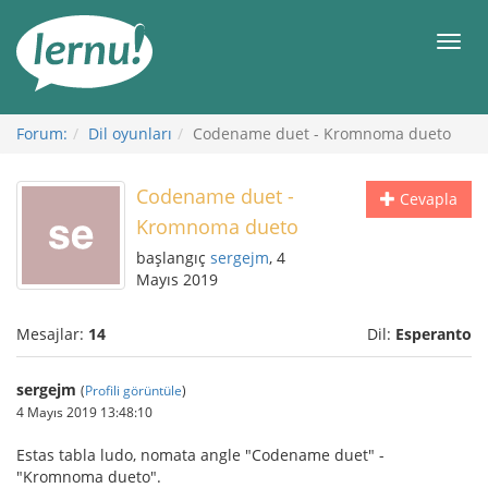
İçerik
Görüntüleme
Men
Forum:
Dil oyunları
Codename duet - Kromnoma dueto
Codename duet -
Cevapla
Kromnoma dueto
başlangıç
sergejm
, 4
Mayıs 2019
Mesajlar:
14
Dil:
Esperanto
sergejm
(
Profili görüntüle
)
4 Mayıs 2019 13:48:10
Estas tabla ludo, nomata angle "Codename duet" -
"Kromnoma dueto".