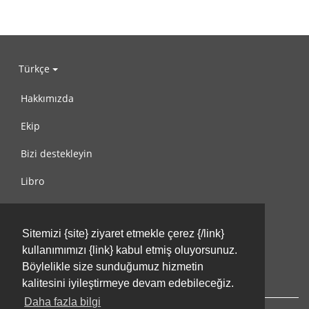
Türkçe
Hakkımızda
Ekip
Bizi destekleyin
Libro
Gizlilik Politikası
Sitemizi {site} ziyaret etmekle çerez {/link}
Kullanım Koşulları
kullanımımızı {link} kabul etmiş oluyorsunuz.
Bize ulaşın
Böylelikle size sunduğumuz hizmetin
kalitesini iyileştirmeye devam edebileceğiz.
Daha fazla bilgi