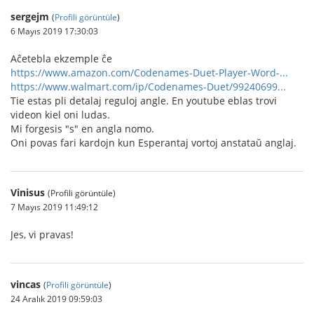
sergejm
(
Profili görüntüle
)
6 Mayıs 2019 17:30:03
Aĉetebla ekzemple ĉe
https://www.amazon.com/Codenames-Duet-Player-Word-...
https://www.walmart.com/ip/Codenames-Duet/99240699...
Tie estas pli detalaj reguloj angle. En youtube eblas trovi
videon kiel oni ludas.
Mi forgesis "s" en angla nomo.
Oni povas fari kardojn kun Esperantaj vortoj anstataŭ anglaj.
Vinisus
(Profili görüntüle)
7 Mayıs 2019 11:49:12
Jes, vi pravas!
vincas
(
Profili görüntüle
)
24 Aralık 2019 09:59:03