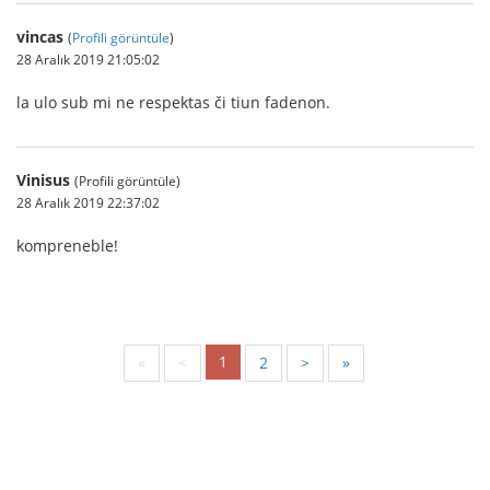
vincas
(
Profili görüntüle
)
28 Aralık 2019 21:05:02
la ulo sub mi ne respektas či tiun fadenon.
Vinisus
(Profili görüntüle)
28 Aralık 2019 22:37:02
kompreneble!
1
«
<
2
>
»