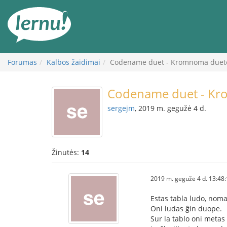
Į
turinį
Forumas
Kalbos žaidimai
Codename duet - Kromnoma duet
Codename duet - K
sergejm
, 2019 m. gegužė 4 d.
Žinutės:
14
2019 m. gegužė 4 d. 13:48
Estas tabla ludo, no
Oni ludas ĝin duope.
Sur la tablo oni metas 