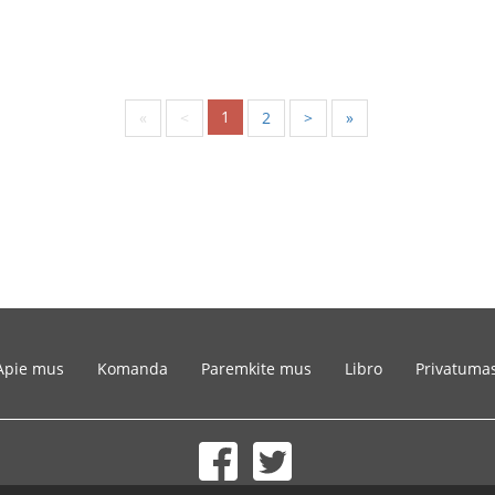
1
«
<
2
>
»
Apie mus
Komanda
Paremkite mus
Libro
Privatuma