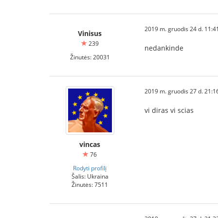
2019 m. gruodis 24 d. 11:4
Vinisus
239
nedankinde
Žinutės: 20031
2019 m. gruodis 27 d. 21:1
vi diras vi scias
vincas
76
Rodyti profilį
Šalis: Ukraina
Žinutės: 7511