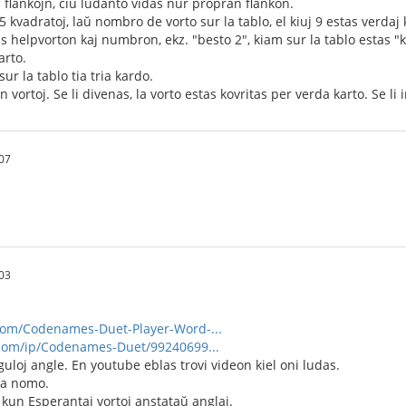
u flankojn, ĉiu ludanto vidas nur propran flankon.
5 kvadratoj, laŭ nombro de vorto sur la tablo, el kiuj 9 estas verdaj 
 helpvorton kaj numbron, ekz. "besto 2", kiam sur la tablo estas "k
arto.
ur la tablo tia tria kardo.
jn vortoj. Se li divenas, la vorto estas kovritas per verda karto. Se l
:07
:03
om/Codenames-Duet-Player-Word-...
com/ip/Codenames-Duet/99240699...
eguloj angle. En youtube eblas trovi videon kiel oni ludas.
la nomo.
 kun Esperantaj vortoj anstataŭ anglaj.