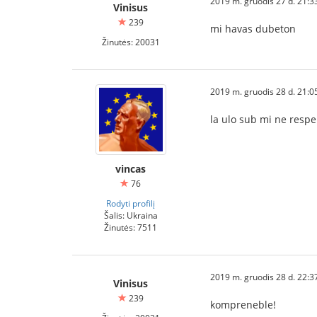
2019 m. gruodis 27 d. 21:3
Vinisus
239
mi havas dubeton
Žinutės: 20031
2019 m. gruodis 28 d. 21:0
la ulo sub mi ne respe
vincas
76
Rodyti profilį
Šalis: Ukraina
Žinutės: 7511
2019 m. gruodis 28 d. 22:3
Vinisus
239
kompreneble!