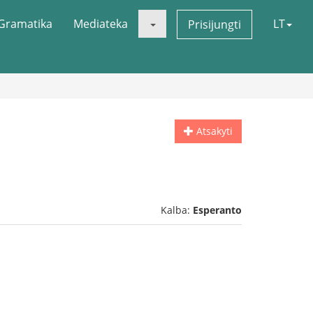
Gramatika
Mediateka
LT
Prisijungti
Atsakyti
Kalba:
Esperanto