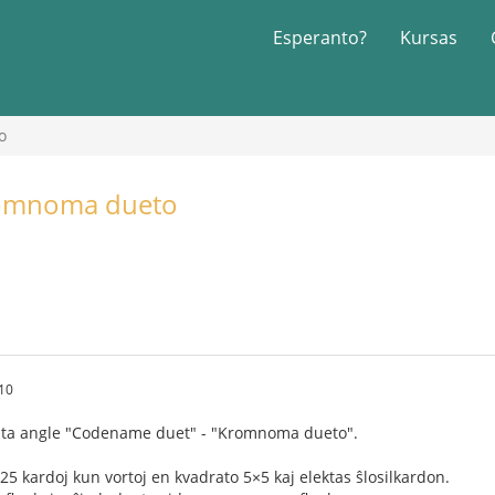
Esperanto?
Kursas
o
romnoma dueto
:10
mata angle "Codename duet" - "Kromnoma dueto".
25 kardoj kun vortoj en kvadrato 5×5 kaj elektas ŝlosilkardon.