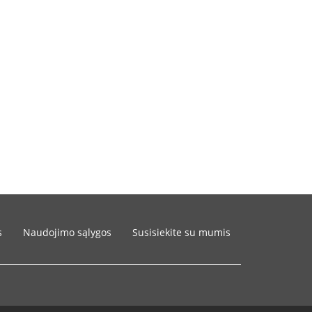
s
Naudojimo sąlygos
Susisiekite su mumis