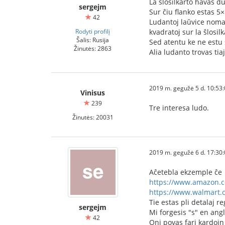
La ŝlosilkarto havas d
sergejm
Sur ĉiu flanko estas 5×
42
Ludantoj laŭvice nomas
Rodyti profilį
kvadratoj sur la ŝlosilk
Šalis: Rusija
Sed atentu ke ne estu s
Žinutės: 2863
Alia ludanto trovas tia
2019 m. gegužė 5 d. 10:53
Vinisus
239
Tre interesa ludo.
Žinutės: 20031
2019 m. gegužė 6 d. 17:30
Aĉetebla ekzemple ĉe
https://www.amazon.c
https://www.walmart.
Tie estas pli detalaj r
sergejm
Mi forgesis "s" en ang
42
Oni povas fari kardojn