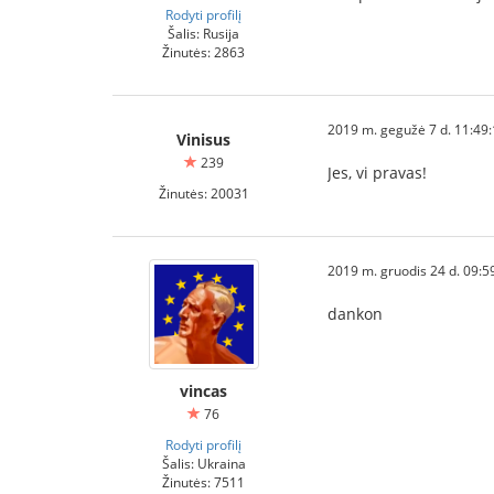
Rodyti profilį
Šalis: Rusija
Žinutės: 2863
2019 m. gegužė 7 d. 11:49
Vinisus
239
Jes, vi pravas!
Žinutės: 20031
2019 m. gruodis 24 d. 09:5
dankon
vincas
76
Rodyti profilį
Šalis: Ukraina
Žinutės: 7511