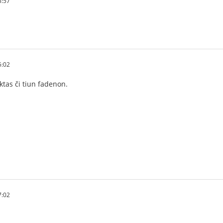
3:57
5:02
ktas či tiun fadenon.
7:02