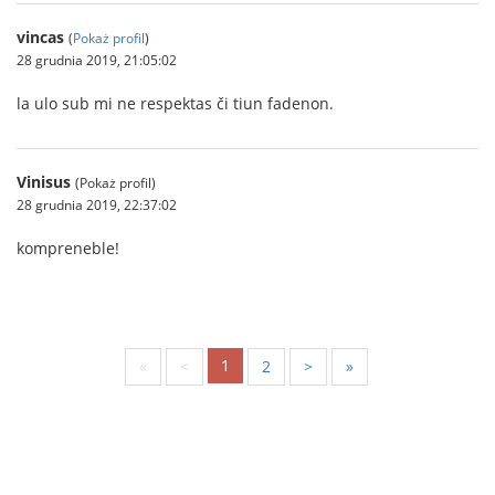
vincas
(
Pokaż profil
)
28 grudnia 2019, 21:05:02
la ulo sub mi ne respektas či tiun fadenon.
Vinisus
(Pokaż profil)
28 grudnia 2019, 22:37:02
kompreneble!
1
«
<
2
>
»