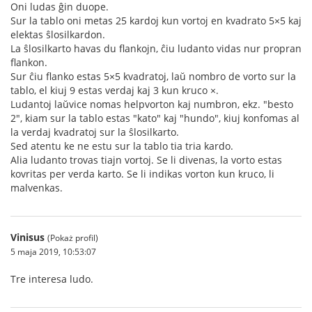
Oni ludas ĝin duope.
Sur la tablo oni metas 25 kardoj kun vortoj en kvadrato 5×5 kaj
elektas ŝlosilkardon.
La ŝlosilkarto havas du flankojn, ĉiu ludanto vidas nur propran
flankon.
Sur ĉiu flanko estas 5×5 kvadratoj, laŭ nombro de vorto sur la
tablo, el kiuj 9 estas verdaj kaj 3 kun kruco ×.
Ludantoj laŭvice nomas helpvorton kaj numbron, ekz. "besto
2", kiam sur la tablo estas "kato" kaj "hundo", kiuj konfomas al
la verdaj kvadratoj sur la ŝlosilkarto.
Sed atentu ke ne estu sur la tablo tia tria kardo.
Alia ludanto trovas tiajn vortoj. Se li divenas, la vorto estas
kovritas per verda karto. Se li indikas vorton kun kruco, li
malvenkas.
Vinisus
(Pokaż profil)
5 maja 2019, 10:53:07
Tre interesa ludo.