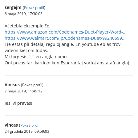
sergejm
(
Pokaż profil
)
6 maja 2019, 17:30:03
Aĉetebla ekzemple ĉe
https://www.amazon.com/Codenames-Duet-Player-Word-...
https://www.walmart.com/ip/Codenames-Duet/99240699...
Tie estas pli detalaj reguloj angle. En youtube eblas trovi
videon kiel oni ludas.
Mi forgesis "s" en angla nomo.
Oni povas fari kardojn kun Esperantaj vortoj anstataŭ anglaj.
Vinisus
(Pokaż profil)
7 maja 2019, 11:49:12
Jes, vi pravas!
vincas
(
Pokaż profil
)
24 grudnia 2019, 09:59:03