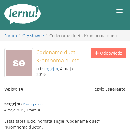
Więcej
Men
Forum
Gry słowne
Codename duet - Kromnoma dueto
Codename duet -
Odpowiedz
Kromnoma dueto
od
sergejm
, 4 maja
2019
Wpisy:
14
Język:
Esperanto
sergejm
(
Pokaż profil
)
4 maja 2019, 13:48:10
Estas tabla ludo, nomata angle "Codename duet" -
"Kromnoma dueto".