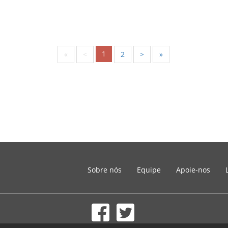
1
«
<
2
>
»
Sobre nós
Equipe
Apoie-nos