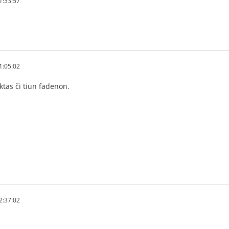
1:33:57
1:05:02
ktas či tiun fadenon.
2:37:02