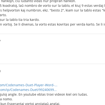
u flankojn, ĉiu ludanto vidas nur propran flankon.
5 kvadratoj, laŭ nombro de vorto sur la tablo, el kiuj 9 estas verdaj 
 helpvorton kaj numbron, ekz. "besto 2", kiam sur la tablo estas "k
arto.
ur la tablo tia tria kardo.
jn vortoj. Se li divenas, la vorto estas kovritas per verda karto. Se l
7
3
om/Codenames-Duet-Player-Word-...
com/ip/Codenames-Duet/99240699...
eguloj angle. En youtube eblas trovi videon kiel oni ludas.
la nomo.
 kun Esperantaj vortoj anstataŭ anglaj.