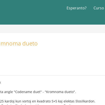
Esperanto?
Curso
romnoma dueto
0
mata angle "Codename duet" - "Kromnoma dueto".
25 kardoj kun vortoj en kvadrato 5×5 kaj elektas ŝlosilkardon.