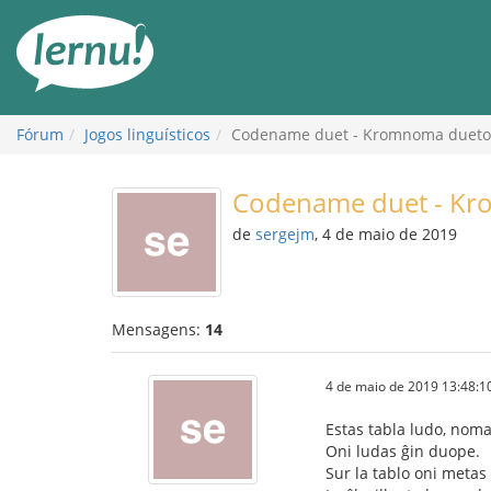
Ir
ao
conteúdo
Fórum
Jogos linguísticos
Codename duet - Kromnoma dueto
Codename duet - K
de
sergejm
, 4 de maio de 2019
Mensagens:
14
4 de maio de 2019 13:48:1
Estas tabla ludo, no
Oni ludas ĝin duope.
Sur la tablo oni metas 