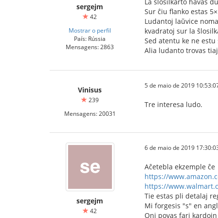
La ŝlosilkarto havas d
sergejm
Sur ĉiu flanko estas 5×
42
Ludantoj laŭvice nomas
Mostrar o perfil
kvadratoj sur la ŝlosilk
País: Rússia
Sed atentu ke ne estu s
Mensagens: 2863
Alia ludanto trovas tia
5 de maio de 2019 10:53:0
Vinisus
239
Tre interesa ludo.
Mensagens: 20031
6 de maio de 2019 17:30:0
Aĉetebla ekzemple ĉe
https://www.amazon.c
https://www.walmart.
Tie estas pli detalaj r
sergejm
Mi forgesis "s" en ang
42
Oni povas fari kardojn