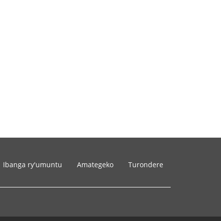
Ibanga ry'umuntu
Amategeko
Turondere