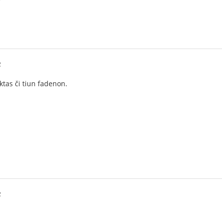
7
2
ktas či tiun fadenon.
2