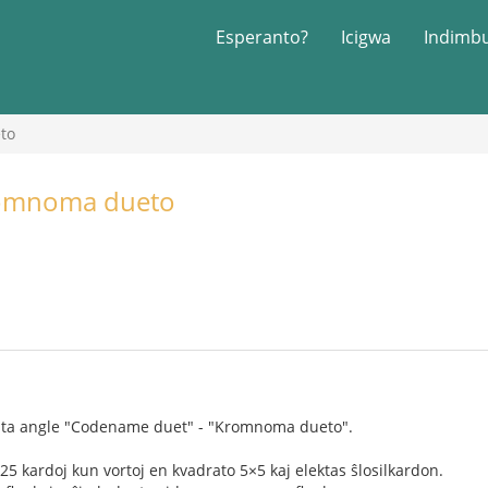
Esperanto?
Icigwa
Indimb
to
romnoma dueto
mata angle "Codename duet" - "Kromnoma dueto".
25 kardoj kun vortoj en kvadrato 5×5 kaj elektas ŝlosilkardon.