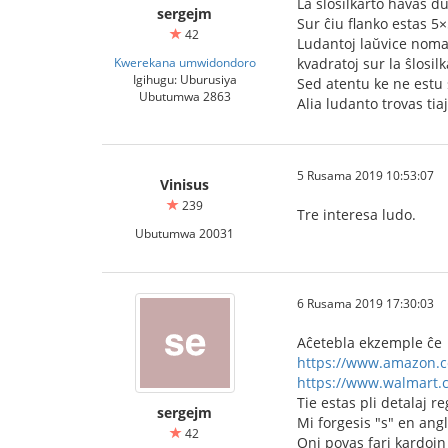
La ŝlosilkarto havas d
sergejm
Sur ĉiu flanko estas 5×
42
Ludantoj laŭvice nomas
Kwerekana umwidondoro
kvadratoj sur la ŝlosilk
Igihugu: Uburusiya
Sed atentu ke ne estu s
Ubutumwa 2863
Alia ludanto trovas tia
5 Rusama 2019 10:53:07
Vinisus
239
Tre interesa ludo.
Ubutumwa 20031
6 Rusama 2019 17:30:03
Aĉetebla ekzemple ĉe
https://www.amazon.c
https://www.walmart.
Tie estas pli detalaj r
sergejm
Mi forgesis "s" en ang
42
Oni povas fari kardojn