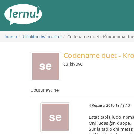
Ku
rupapuro
rw'ibirimwo
Inama
Udukino tw'ururimi
Codename duet - Kromnoma due
Codename duet - K
ca, kivuye
Ubutumwa
14
4 Rusama 2019 13:48:10
Estas tabla ludo, no
Oni ludas ĝin duope.
Sur la tablo oni metas 