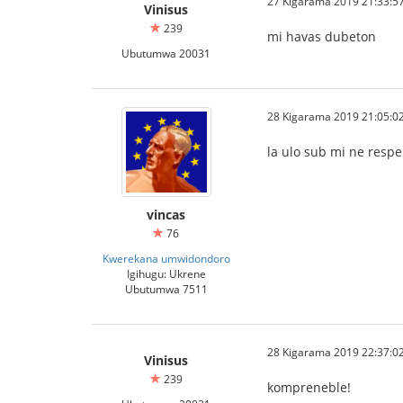
27 Kigarama 2019 21:33:5
Vinisus
239
mi havas dubeton
Ubutumwa 20031
28 Kigarama 2019 21:05:0
la ulo sub mi ne respe
vincas
76
Kwerekana umwidondoro
Igihugu: Ukrene
Ubutumwa 7511
28 Kigarama 2019 22:37:0
Vinisus
239
kompreneble!