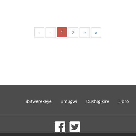
1
«
<
2
>
»
ibitwerekeye
umugwi
Dushigikire
Libro