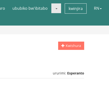
uro
ububiko bw'ibitabo
RN
kwinjira
Kwishura
ururimi:
Esperanto