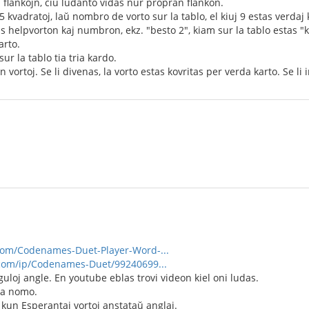
u flankojn, ĉiu ludanto vidas nur propran flankon.
5 kvadratoj, laŭ nombro de vorto sur la tablo, el kiuj 9 estas verdaj 
 helpvorton kaj numbron, ekz. "besto 2", kiam sur la tablo estas "k
arto.
ur la tablo tia tria kardo.
jn vortoj. Se li divenas, la vorto estas kovritas per verda karto. Se l
om/Codenames-Duet-Player-Word-...
com/ip/Codenames-Duet/99240699...
eguloj angle. En youtube eblas trovi videon kiel oni ludas.
la nomo.
 kun Esperantaj vortoj anstataŭ anglaj.