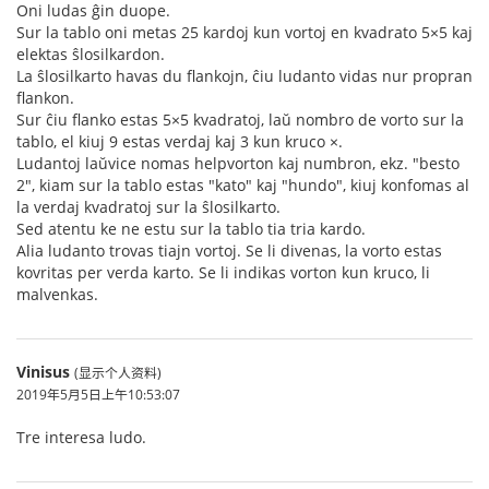
Oni ludas ĝin duope.
Sur la tablo oni metas 25 kardoj kun vortoj en kvadrato 5×5 kaj
elektas ŝlosilkardon.
La ŝlosilkarto havas du flankojn, ĉiu ludanto vidas nur propran
flankon.
Sur ĉiu flanko estas 5×5 kvadratoj, laŭ nombro de vorto sur la
tablo, el kiuj 9 estas verdaj kaj 3 kun kruco ×.
Ludantoj laŭvice nomas helpvorton kaj numbron, ekz. "besto
2", kiam sur la tablo estas "kato" kaj "hundo", kiuj konfomas al
la verdaj kvadratoj sur la ŝlosilkarto.
Sed atentu ke ne estu sur la tablo tia tria kardo.
Alia ludanto trovas tiajn vortoj. Se li divenas, la vorto estas
kovritas per verda karto. Se li indikas vorton kun kruco, li
malvenkas.
Vinisus
(显示个人资料)
2019年5月5日上午10:53:07
Tre interesa ludo.