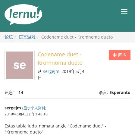
去
目
目
錄
录
頁
论坛
语言游戏
Codename duet - Kromnoma dueto
Codename duet -
回应
Kromnoma dueto
从
sergejm
, 2019年5月4
日
讯息：
14
语言:
Esperanto
sergejm
(
显示个人资料
)
2019年5月4日下午1:48:10
Estas tabla ludo, nomata angle "Codename duet" -
"Kromnoma dueto".