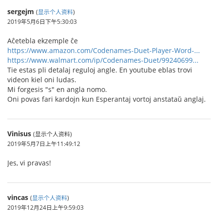
sergejm
(
显示个人资料
)
2019年5月6日下午5:30:03
Aĉetebla ekzemple ĉe
https://www.amazon.com/Codenames-Duet-Player-Word-...
https://www.walmart.com/ip/Codenames-Duet/99240699...
Tie estas pli detalaj reguloj angle. En youtube eblas trovi
videon kiel oni ludas.
Mi forgesis "s" en angla nomo.
Oni povas fari kardojn kun Esperantaj vortoj anstataŭ anglaj.
Vinisus
(显示个人资料)
2019年5月7日上午11:49:12
Jes, vi pravas!
vincas
(
显示个人资料
)
2019年12月24日上午9:59:03