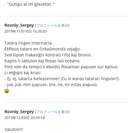
- "Gutigu al mi glaseton."
Rovniy_Sergey
(
プロフィールを表示
)
2019年11月16日 16:36:05
Tatara lingvo internacia.
Ekflosis tataro en ĉirkaŭmonda vojaĝo.
Sed ŝipon frakasiĝis kontraŭ rifoj kaj dronis.
Kaptis li tabulon kaj flosas laŭ oceano.
Post iom da tempo li ekvidis flosantan papuon sur kanuo.
Li ekĝojis kaj krias:
- Ej, ej, tatarĉa beleasenme? (ĉu vi konas tataran lingvon?).
- Juk, juk, min papuas. (ne, ne, mi estas papuo).
Rovniy_Sergey
(
プロフィールを表示
)
2019年12月8日 20:39:18
Saluton!!!