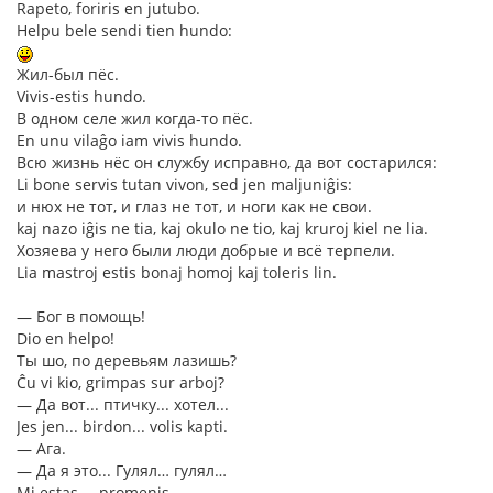
Rapeto, foriris en jutubo.
Helpu bele sendi tien hundo:
Жил-был пёс.
Vivis-estis hundo.
В одном селе жил когда-то пёс.
En unu vilaĝo iam vivis hundo.
Всю жизнь нёс он службу исправно, да вот состарился:
Li bone servis tutan vivon, sed jen maljuniĝis:
и нюх не тот, и глаз не тот, и ноги как не свои.
kaj nazo iĝis ne tia, kaj okulo ne tio, kaj kruroj kiel ne lia.
Хозяева у него были люди добрые и всё терпели.
Lia mastroj estis bonaj homoj kaj toleris lin.
― Бог в помощь!
Dio en helpo!
Ты шо, по деревьям лазишь?
Ĉu vi kio, grimpas sur arboj?
― Да вот... птичку... хотел...
Jes jen... birdon... volis kapti.
― Ага.
― Да я это... Гулял… гулял…
Mi estas..., promenis...