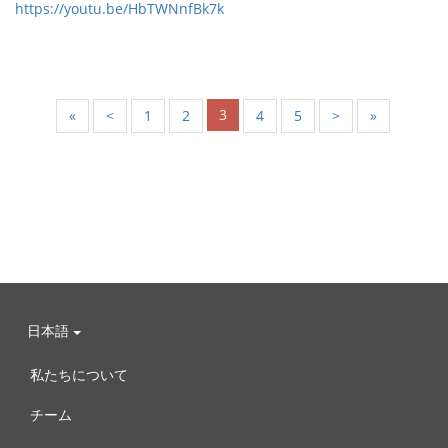
https://youtu.be/HbTWNnfBk7k
3
«
<
1
2
4
5
>
»
日本語
私たちについて
チーム