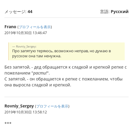
メッセージ:
44
言語:
Русский
Frano
(
プロフィールを表示
)
2019年10月30日 13:46:47
Rovniy_Sergey:
Про запятую теряюсь, возможно неправ, но думаю в
русском она там ненужна.
Без запятой, - дед обращается к сладкой и крепкой репке с
пожеланием "
расти!
".
С запятой, - он обращается к репке с пожеланием, чтобы
она выросла сладкой и крепкой.
Rovniy_Sergey
(
プロフィールを表示
)
2019年10月30日 13:58:12
***