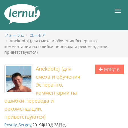
目
次
メ
へ
ニ
ュ
ー
フォーラム
ユーモア
Anekdotoj (для смеха и обучения Эсперанто,
комментарии на ошибки перевода и рекомендации,
приветствуются)
Anekdotoj (для
回答する
смеха и обучения
Эсперанто,
комментарии на
ошибки перевода и
рекомендации,
приветствуются)
Rovniy_Sergey
,2019年10月28日の