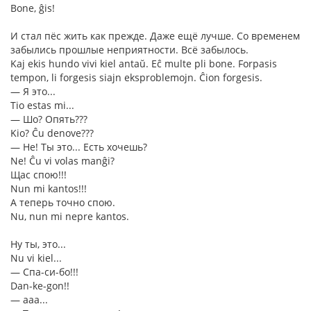
Bone, ĝis!
И стал пёс жить как прежде. Даже ещё лучше. Со временем
забылись прошлые неприятности. Всё забылось.
Kaj ekis hundo vivi kiel antaŭ. Eĉ multe pli bone. Forpasis
tempon, li forgesis siajn eksproblemojn. Ĉion forgesis.
― Я это...
Tio estas mi...
― Шо? Опять???
Kio? Ĉu denove???
― Не! Ты это... Есть хочешь?
Ne! Ĉu vi volas manĝi?
Щас спою!!!
Nun mi kantos!!!
А теперь точно спою.
Nu, nun mi nepre kantos.
Ну ты, это...
Nu vi kiel...
― Спа-си-бо!!!
Dan-ke-gon!!
― ааа...