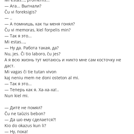
― Ага... Выгнали?
Ĉu vi foreksigis?
― ..
― А помнишь, как ты меня гонял?
Ĉu vi memoras, kiel forpelis min?
― Так я это...
Mi estas...,
― Ну да. Работа такая, да?
Nu, jes. Ĉi tio laboro, ĉu jes?
А я всю жизнь тут мотаюсь и никто мне сам косточку не
даст.
Mi vagas ĉi tie tutan vivon
kaj neniu mem ne doni osteton al mi.
― Так я это...
― Теперь как я. Ха-ха-ха!..
Nun kiel mi.
― Дитё не помял?
Ĉu ne taŭzis bebon?
― Да шо ему сделается?!
Kio do okazus kun li?
― Ну, пока!