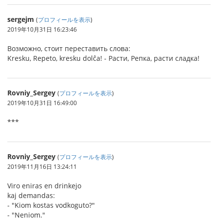
sergejm
(
プロフィールを表示
)
2019年10月31日 16:23:46
Возможно, стоит переставить слова:
Kresku, Repeto, kresku dolĉa! - Расти, Репка, расти сладка!
Rovniy_Sergey
(
プロフィールを表示
)
2019年10月31日 16:49:00
***
Rovniy_Sergey
(
プロフィールを表示
)
2019年11月16日 13:24:11
Viro eniras en drinkejo
kaj demandas:
- "Kiom kostas vodkoguto?"
- "Neniom."